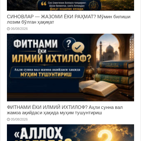
СИНОВЛАР — ЖАЗОМИ ЁКИ РАҲМАТ? Мўмин билиши
лозим бўлган ҳақиқат
06/08/2026
ФИТНАМИ ЁКИ ИЛМИЙ ИХТИЛОФ? Аҳли сунна вал
жамоа ақийдаси ҳақида муҳим тушунтириш
05/08/2026