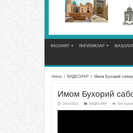
ФАОЛИЯТ
ЯНГИЛИКЛАР
ЖАҲОЛАТ
Home
/
ВИДЕОЛАР
/
Имом Бухорий сабо
Имом Бухорий са
29/10/2021
ВИДЕОЛАР
924 кўрил