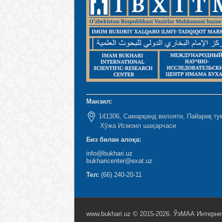
Манзил:
141306, Самарқанд вилояти, Пайариқ ту
Хўжа Исмоил шаҳарчаси
Биз билан алоқа:
info@bukhari.uz
bukharicenter@exat.uz
Тел:
(66) 240-20-11
www.bukhari.uz © 2015-2026. ЎзМАА Интерне