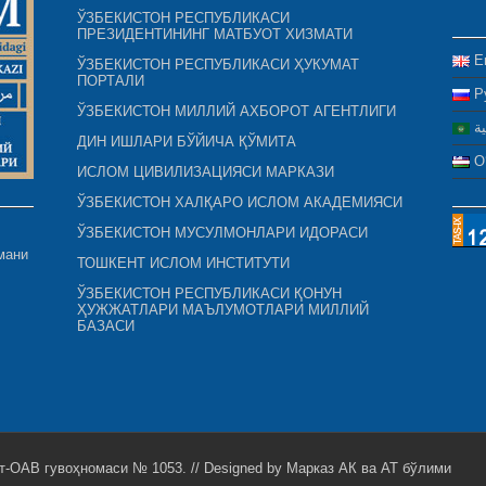
ЎЗБЕКИСТОН РЕСПУБЛИКАСИ
ПРЕЗИДЕНТИНИНГ МАТБУОТ ХИЗМАТИ
E
ЎЗБЕКИСТОН РЕСПУБЛИКАСИ ҲУКУМАТ
ПОРТАЛИ
Р
ЎЗБЕКИСТОН МИЛЛИЙ АХБОРОТ АГЕНТЛИГИ
ية
ДИН ИШЛАРИ БЎЙИЧА ҚЎМИТА
O
ИСЛОМ ЦИВИЛИЗАЦИЯСИ МАРКАЗИ
ЎЗБЕКИСТОН ХАЛҚАРО ИСЛОМ АКАДЕМИЯСИ
ЎЗБЕКИСТОН МУСУЛМОНЛАРИ ИДОРАСИ
мани
ТОШКЕНТ ИСЛОМ ИНСТИТУТИ
ЎЗБЕКИСТОН РЕСПУБЛИКАСИ ҚОНУН
ҲУЖЖАТЛАРИ МАЪЛУМОТЛАРИ МИЛЛИЙ
БАЗАСИ
т-ОАВ гувоҳномаси № 1053. // Designed by
Марказ АК ва АТ бўлими