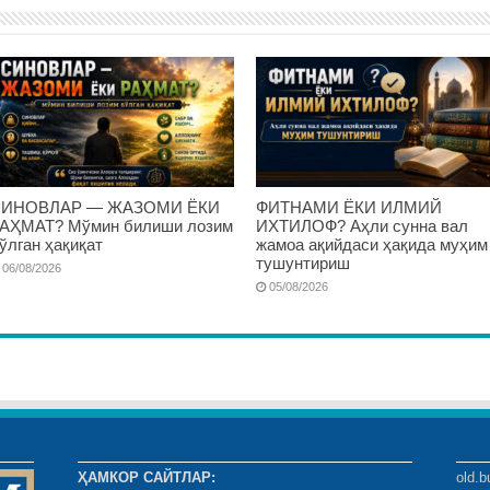
ИНОВЛАР — ЖАЗОМИ ЁКИ
ФИТНАМИ ЁКИ ИЛМИЙ
АҲМАТ? Мўмин билиши лозим
ИХТИЛОФ? Аҳли сунна вал
ўлган ҳақиқат
жамоа ақийдаси ҳақида муҳим
тушунтириш
06/08/2026
05/08/2026
ҲАМКОР САЙТЛАР:
old.b