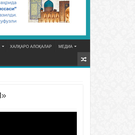
А
ХАЛҚАРО АЛОҚАЛАР
МЕДИА
И»