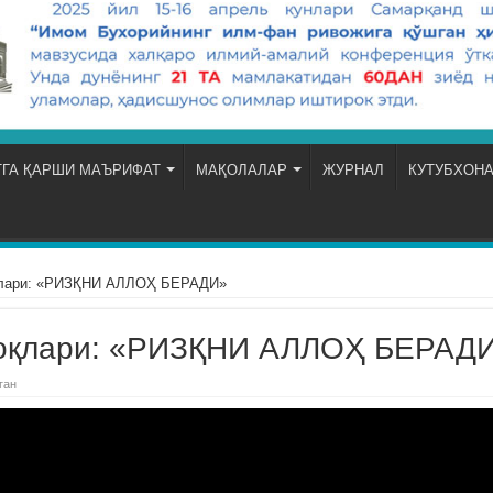
ГА ҚАРШИ МАЪРИФАТ
МАҚОЛАЛАР
ЖУРНАЛ
КУТУБХОН
қлари: «РИЗҚНИ АЛЛОҲ БЕРАДИ»
боқлари: «РИЗҚНИ АЛЛОҲ БЕРАД
ган