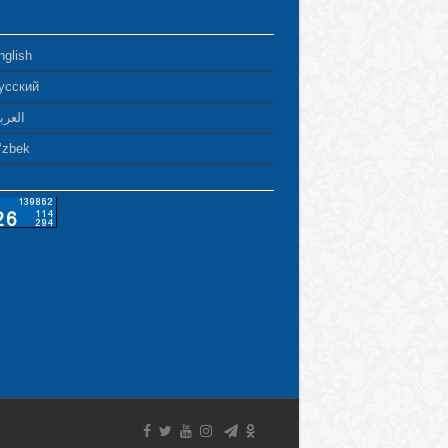
nglish
усский
العرب
ʻzbek