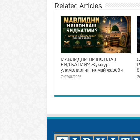
Related Articles
МАВЛИДНИ НИШОНЛАШ
С
БИДЪАТМИ? Жумҳур
Р
уламоларнинг илмий жавоби
б
07/08/2026