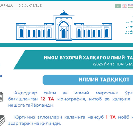
ҲАҚИДА
old.bukhari.uz