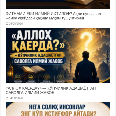
ФИТНАМИ ЁКИ ИЛМИЙ ИХТИЛОФ? Аҳли сунна вал
жамоа ақийдаси ҳақида муҳим тушунтириш
05/08/2026
«АЛЛОҲ ҚАЕРДА?» — КЎПЧИЛИК АДАШАЁТГАН
САВОЛГА ИЛМИЙ ЖАВОБ
04/08/2026