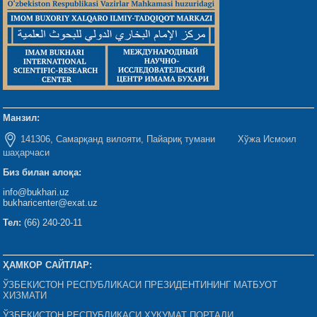
Манзил:
141306, Самарқанд вилояти, Пайариқ тумани Хўжа Исмоил
шаҳарчаси
Биз билан алоқа:
info@bukhari.uz
bukharicenter@exat.uz
Тел:
(66) 240-20-11
ҲАМКОР САЙТЛАР:
ЎЗБЕКИСТОН РЕСПУБЛИКАСИ ПРЕЗИДЕНТИНИНГ МАТБУОТ
ХИЗМАТИ
ЎЗБЕКИСТОН РЕСПУБЛИКАСИ ҲУКУМАТ ПОРТАЛИ