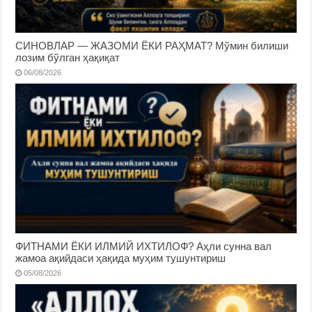
СИНОВЛАР — ЖАЗОМИ ЁКИ РАҲМАТ? Мўмин билиши
лозим бўлган ҳақиқат
06/08/2026
ФИТНАМИ ЁКИ ИЛМИЙ ИХТИЛОФ? Аҳли сунна вал
жамоа ақийдаси ҳақида муҳим тушунтириш
05/08/2026