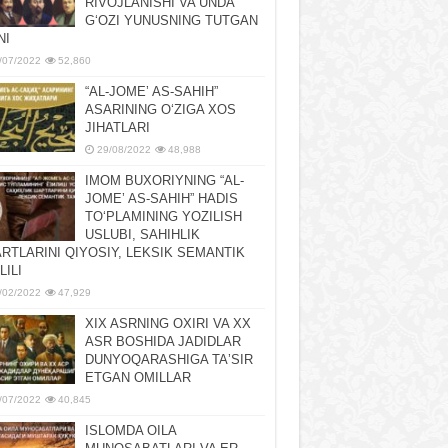
RIVOJLANISHI VA UNDA
GʻOZI YUNUSNING TUTGAN
NI
/07/2022
52,860
“AL-JOMEʼ AS-SAHIH”
ASARINING OʻZIGA XOS
JIHATLARI
29/08/2022
48,988
IMOM BUXORIYNING “AL-
JOMEʼ AS-SAHIH” HADIS
TOʻPLAMINING YOZILISH
USLUBI, SAHIHLIK
RTLARINI QIYOSIY, LЕKSIK SЕMANTIK
LILI
/02/2022
47,929
XIX ASRNING OXIRI VA XX
ASR BOSHIDA JADIDLAR
DUNYOQARASHIGA TAʼSIR
ETGAN OMILLAR
/07/2022
40,845
ISLOMDA OILA