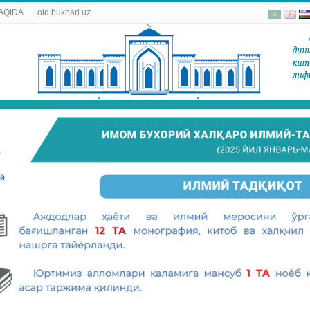
AQIDA
old.bukhari.uz