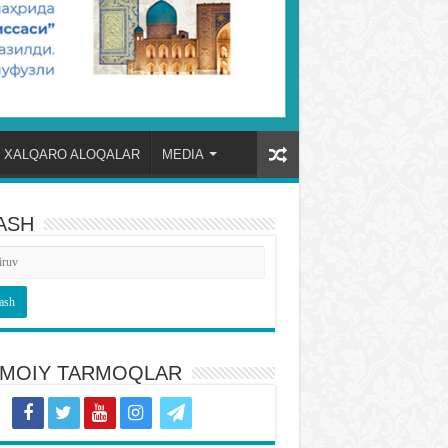
XALQARO ALOQALAR
MEDIA
ASH
TIMOIY TARMOQLAR