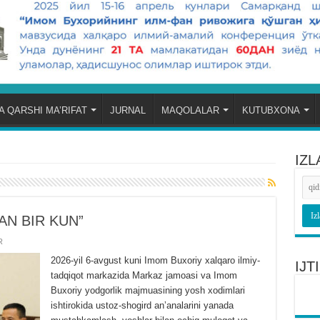
 QARSHI MA’RIFAT
JURNAL
MAQOLALAR
KUTUBXONA
IZL
AN BIR KUN”
R
2026-yil 6-avgust kuni Imom Buxoriy xalqaro ilmiy-
IJ
tadqiqot markazida Markaz jamoasi va Imom
Buxoriy yodgorlik majmuasining yosh xodimlari
ishtirokida ustoz-shogird anʼanalarini yanada