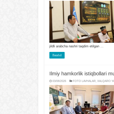
jildli arabcha nashri taqdim etilgan …
Batafsil
Ilmiy hamkorlik istiqbollari
03/08/2026
FOTO LAVHALAR
,
XALQARO YA