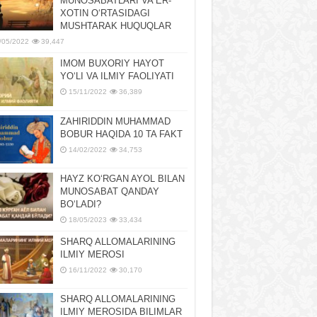
MUNOSABATLARI VA ER-
XOTIN OʻRTASIDAGI
MUSHTARAK HUQUQLAR
/05/2022
39,447
IMOM BUXORIY HAYOT
YOʻLI VA ILMIY FAOLIYATI
15/11/2022
36,389
ZAHIRIDDIN MUHAMMAD
BOBUR HAQIDA 10 TA FAKT
14/02/2022
34,753
HAYZ KOʻRGAN AYOL BILAN
MUNOSABAT QANDAY
BOʻLADI?
18/05/2023
33,434
SHARQ ALLOMALARINING
ILMIY MEROSI
16/11/2022
30,170
SHARQ ALLOMALARINING
ILMIY MЕROSIDA BILIMLAR