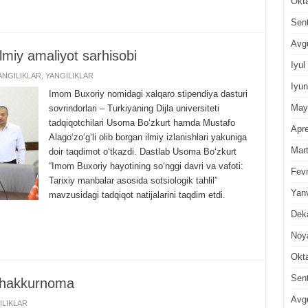
Okt
Sen
Avg
ilmiy amaliyot sarhisobi
Iyul
NGILIKLAR
,
YANGILIKLAR
Iyun
Imom Buxoriy nomidagi xalqaro stipendiya dasturi
May
sovrindorlari – Turkiyaning Dijla universiteti
tadqiqotchilari Usoma Boʻzkurt hamda Mustafo
Apre
Alagoʻzoʻgʻli olib borgan ilmiy izlanishlari yakuniga
Mar
doir taqdimot oʻtkazdi. Dastlab Usoma Boʻzkurt
“Imom Buxoriy hayotining soʻnggi davri va vafoti:
Fevr
Tarixiy manbalar asosida sotsiologik tahlil”
Yan
mavzusidagi tadqiqot natijalarini taqdim etdi.
Dek
Noy
Okt
Sen
ashakkurnoma
Avg
ILIKLAR