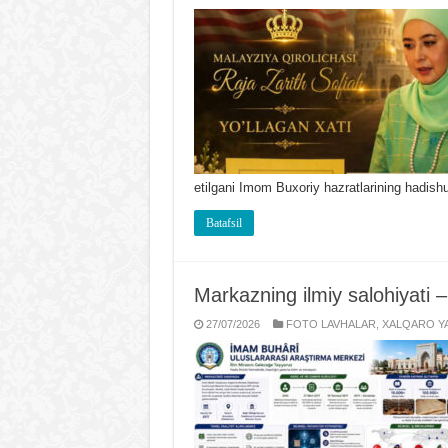
etilgani Imom Buxoriy hazratlarining hadish
Batafsil
Markazning ilmiy salohiyati – t
27/07/2026
FOTO LAVHALAR
,
XALQARO YA