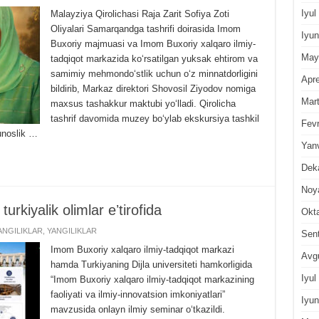
Iyul
Malayziya Qirolichasi Raja Zarit Sofiya Zoti
Oliyalari Samarqandga tashrifi doirasida Imom
Iyun
Buxoriy majmuasi va Imom Buxoriy xalqaro ilmiy-
May
tadqiqot markazida ko‘rsatilgan yuksak ehtirom va
samimiy mehmondo‘stlik uchun o‘z minnatdorligini
Apre
bildirib, Markaz direktori Shovosil Ziyodov nomiga
Mar
maxsus tashakkur maktubi yo‘lladi. Qirolicha
tashrif davomida muzey bo‘ylab ekskursiya tashkil
Fevr
unoslik …
Yan
Dek
Noy
urkiyalik olimlar eʼtirofida
Okt
NGILIKLAR
,
YANGILIKLAR
Sen
Imom Buxoriy xalqaro ilmiy-tadqiqot markazi
Avg
hamda Turkiyaning Dijla universiteti hamkorligida
Iyul
“Imom Buxoriy xalqaro ilmiy-tadqiqot markazining
faoliyati va ilmiy-innovatsion imkoniyatlari”
Iyun
mavzusida onlayn ilmiy seminar oʻtkazildi.