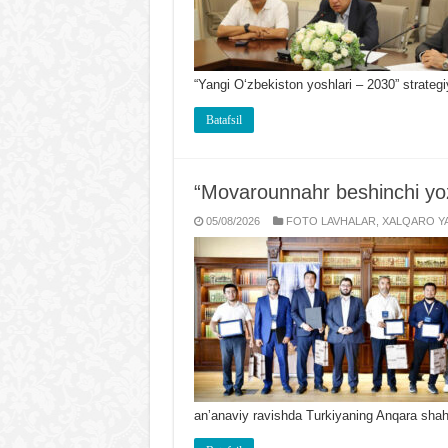
“Yangi Oʻzbekiston yoshlari – 2030” strate
Batafsil
“Movarounnahr beshinchi yoz
05/08/2026
FOTO LAVHALAR
,
XALQARO YA
anʼanaviy ravishda Turkiyaning Anqara shah