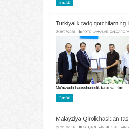
Batafsil
Turkiyalik tadqiqotchilarning 
29/07/2026
FOTO LAVHALAR
,
XALQARO YA
Maʼruzachi hadisshunoslik tarixi va oʻlim …
Batafsil
Malayziya Qirolichasidan t
29/07/2026
XALQARO YANGILIKLAR
,
YANG