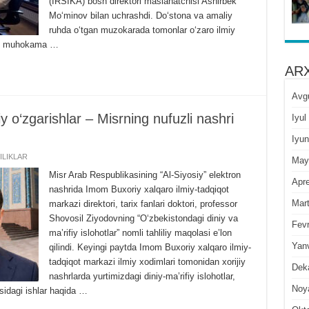
(IRSIKA) bosh direktori maslahatchisi Ashirbek
Mo‘minov bilan uchrashdi. Do‘stona va amaliy
ruhda o‘tgan muzokarada tomonlar o‘zaro ilmiy
rini muhokama …
ARX
Avg
y o‘zgarishlar – Misrning nufuzli nashri
Iyul
Iyun
ILIKLAR
May
Misr Arab Respublikasining “Al-Siyosiy” elektron
Apre
nashrida Imom Buxoriy xalqaro ilmiy-tadqiqot
Mar
markazi direktori, tarix fanlari doktori, professor
Shovosil Ziyodovning “O‘zbekistondagi diniy va
Fevr
ma’rifiy islohotlar” nomli tahliliy maqolasi e’lon
Yan
qilindi. Keyingi paytda Imom Buxoriy xalqaro ilmiy-
tadqiqot markazi ilmiy xodimlari tomonidan xorijiy
Dek
nashrlarda yurtimizdagi diniy-ma’rifiy islohotlar,
Noy
sidagi ishlar haqida …