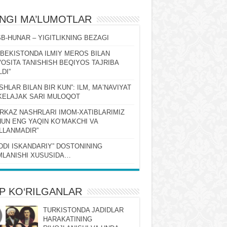
ʻNGI MA’LUMOTLAR
B-HUNAR – YIGITLIKNING BEZAGI
ZBEKISTONDA ILMIY MEROS BILAN
OSITA TANISHISH BEQIYOS TAJRIBA
LDI”
SHLAR BILAN BIR KUN”: ILM, MAʼNAVIYAT
KELAJAK SARI MULOQOT
RKAZ NASHRLARI IMOM-XATIBLARIMIZ
UN ENG YAQIN KOʻMAKCHI VA
LLANMADIR”
DDI ISKANDARIY” DOSTONINING
LANISHI XUSUSIDA…
P KO‘RILGANLAR
TURKISTONDA JADIDLAR
HARAKATINING