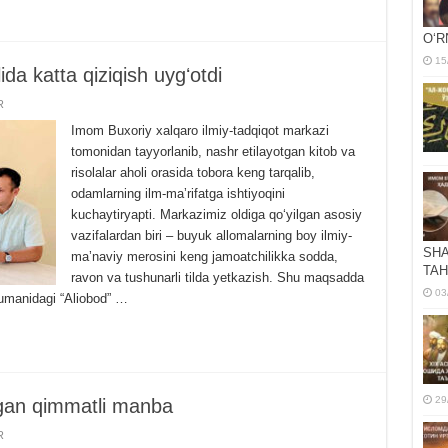
OʻR
15
da katta qiziqish uygʻotdi
R
Imom Buxoriy xalqaro ilmiy-tadqiqot markazi
tomonidan tayyorlanib, nashr etilayotgan kitob va
risolalar aholi orasida tobora keng tarqalib,
odamlarning ilm-maʼrifatga ishtiyoqini
kuchaytiryapti. Markazimiz oldiga qoʻyilgan asosiy
vazifalardan biri – buyuk allomalarning boy ilmiy-
SHA
maʼnaviy merosini keng jamoatchilikka sodda,
TAH
ravon va tushunarli tilda yetkazish. Shu maqsadda
03
tumanidagi “Aliobod” …
29
ngan qimmatli manba
R