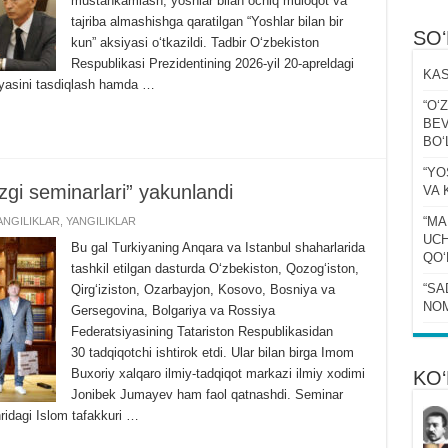
mustahkamlash, yoshlar bilan ochiq muloqot va
tajriba almashishga qaratilgan “Yoshlar bilan bir
SO
kun” aksiyasi oʻtkazildi. Tadbir Oʻzbekiston
Respublikasi Prezidentining 2026-yil 20-apreldagi
KAS
giyasini tasdiqlash hamda …
“Oʻ
BEV
BOʻ
“YO
gi seminarlari” yakunlandi
VA 
“MA
NGILIKLAR
,
YANGILIKLAR
UCH
Bu gal Turkiyaning Anqara va Istanbul shaharlarida
QOʻ
tashkil etilgan dasturda Oʻzbekiston, Qozogʻiston,
“SA
Qirgʻiziston, Ozarbayjon, Kosovo, Bosniya va
NOM
Gersegovina, Bolgariya va Rossiya
Federatsiyasining Tatariston Respublikasidan
30 tadqiqotchi ishtirok etdi. Ular bilan birga Imom
Buxoriy xalqaro ilmiy-tadqiqot markazi ilmiy xodimi
KO‘
Jonibek Jumayev ham faol qatnashdi. Seminar
ridagi Islom tafakkuri …