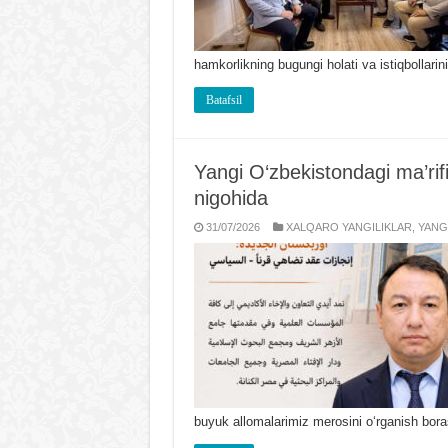
hamkorlikning bugungi holati va istiqbolla
Batafsil
Yangi O‘zbekistondagi ma’rifi
nigohida
31/07/2026
XALQARO YANGILIKLAR
,
YANG
buyuk allomalarimiz merosini o‘rganish bora