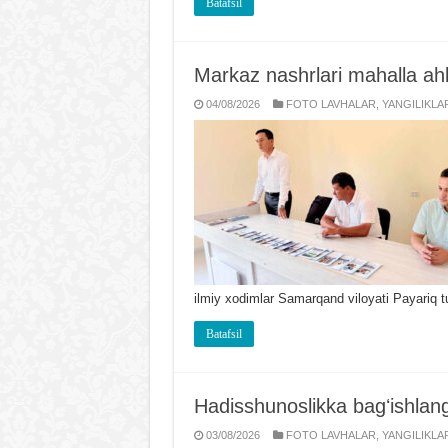
Batafsil
Markaz nashrlari mahalla ahli
04/08/2026
FOTO LAVHALAR
,
YANGILIKLA
ilmiy xodimlar Samarqand viloyati Payariq 
Batafsil
Hadisshunoslikka bagʻishla
03/08/2026
FOTO LAVHALAR
,
YANGILIKLA