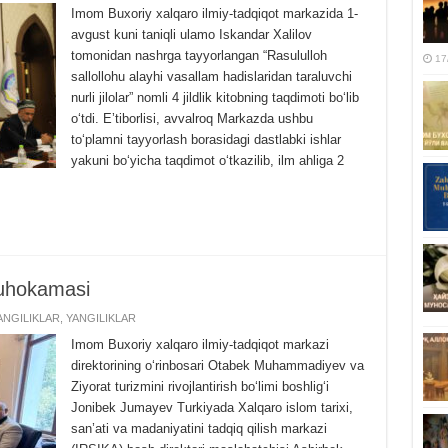
Imom Buxoriy xalqaro ilmiy-tadqiqot markazida 1-
avgust kuni taniqli ulamo Iskandar Xalilov
tomonidan nashrga tayyorlangan “Rasululloh
17
sallollohu alayhi vasallam hadislaridan taraluvchi
nurli jilolar” nomli 4 jildlik kitobning taqdimoti boʻlib
oʻtdi. Eʼtiborlisi, avvalroq Markazda ushbu
toʻplamni tayyorlash borasidagi dastlabki ishlar
yakuni boʻyicha taqdimot oʻtkazilib, ilm ahliga 2
 muhokamasi
NGILIKLAR
,
YANGILIKLAR
Imom Buxoriy xalqaro ilmiy-tadqiqot markazi
direktorining o‘rinbosari Otabek Muhammadiyev va
Ziyorat turizmini rivojlantirish bo‘limi boshlig‘i
Jonibek Jumayev Turkiyada Xalqaro islom tarixi,
san’ati va madaniyatini tadqiq qilish markazi