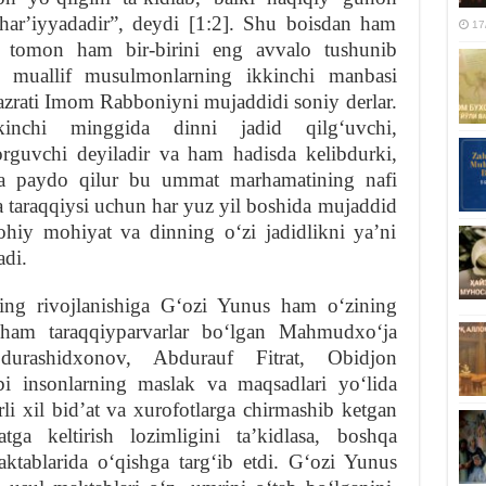
sharʼiyyadadir”, deydi [1:2]. Shu boisdan ham
17
kki tomon ham bir-birini eng avvalo tushunib
k, muallif musulmonlarning ikkinchi manbasi
zrati Imom Rabboniyni mujaddidi soniy derlar.
kinchi minggida dinni jadid qilgʻuvchi,
orguvchi deyiladir va ham hadisda kelibdurki,
va paydo qilur bu ummat marhamatining nafi
a taraqqiysi uchun har yuz yil boshida mujaddid
lohiy mohiyat va dinning oʻzi jadidlikni yaʼni
adi.
ining rivojlanishiga Gʻozi Yunus ham oʻzining
 ham taraqqiyparvarlar boʻlgan Mahmudxoʻja
urashidxonov, Abdurauf Fitrat, Obidjon
insonlarning maslak va maqsadlari yoʻlida
li xil bidʼat va xurofotlarga chirmashib ketgan
a keltirish lozimligini taʼkidlasa, boshqa
tablarida oʻqishga targʻib etdi. Gʻozi Yunus