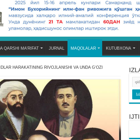
A QARSHI MA’RIFAT
JURNAL
MAQOLALAR
KUTUBXONA
DLAR HARAKATINING RIVOJLANISHI VA UNDA GʻOZI
IZL
IJ