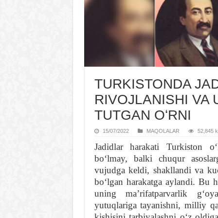
TURKISTONDA JAD
RIVOJLANISHI VA
TUTGAN OʻRNI
15/07/2022
MAQOLALAR
52,845 k
Jadidlar harakati Turkiston o
boʻlmay, balki chuqur asoslar
vujudga keldi, shakllandi va ku
boʻlgan harakatga aylandi. Bu h
uning maʼrifatparvarlik gʻoy
yutuqlariga tayanishni, milliy 
kishisini tarbiyalashni oʻz oldi