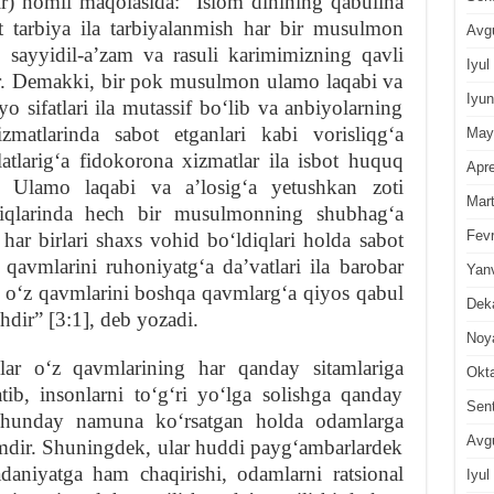
r) nomli maqolasida: “Islom dinining qabulina
t tarbiya ila tarbiyalanmish har bir musulmon
Avg
b sayyidil-aʼzam va rasuli karimimizning qavli
Iyul
ar. Demakki, bir pok musulmon ulamo laqabi va
Iyun
o sifatlari ila mutassif boʻlib va anbiyolarning
izmatlarinda sabot etganlari kabi vorisliqgʻa
May
atlarigʻa fidokorona xizmatlar ila isbot huquq
Apre
ar. Ulamo laqabi va aʼlosigʻa yetushkan zoti
Mar
diqlarinda hech bir musulmonning shubhagʻa
Fevr
 har birlari shaxs vohid boʻldiqlari holda sabot
qavmlarini ruhoniyatgʻa daʼvatlari ila barobar
Yan
a oʻz qavmlarini boshqa qavmlargʻa qiyos qabul
Dek
hdir” [3:1], deb yozadi.
Noy
lar oʻz qavmlarining har qanday sitamlariga
Okt
ib, insonlarni toʻgʻri yoʻlga solishga qanday
Sen
 shunday namuna koʻrsatgan holda odamlarga
Avg
zimdir. Shuningdek, ular huddi paygʻambarlardek
daniyatga ham chaqirishi, odamlarni ratsional
Iyul