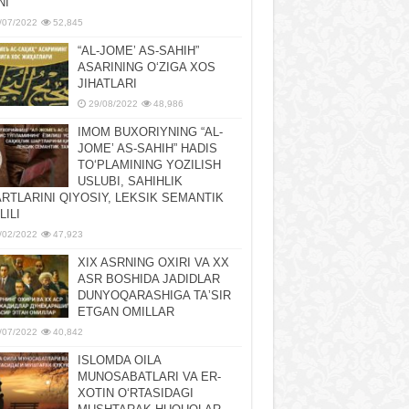
NI
/07/2022
52,845
“AL-JOMEʼ AS-SAHIH”
ASARINING OʻZIGA XOS
JIHATLARI
29/08/2022
48,986
IMOM BUXORIYNING “AL-
JOMEʼ AS-SAHIH” HADIS
TOʻPLAMINING YOZILISH
USLUBI, SAHIHLIK
RTLARINI QIYOSIY, LЕKSIK SЕMANTIK
LILI
/02/2022
47,923
XIX ASRNING OXIRI VA XX
ASR BOSHIDA JADIDLAR
DUNYOQARASHIGA TAʼSIR
ETGAN OMILLAR
/07/2022
40,842
ISLOMDA OILA
MUNOSABATLARI VA ER-
XOTIN OʻRTASIDAGI