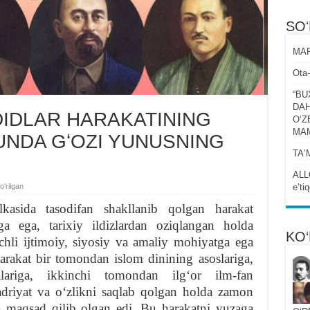
SO
MAR
Ota-
“BU
DAH
IDLAR HARAKATINING
OʻZ
MA
 UNDA GʻOZI YUNUSNING
TAʼ
ALL
oʻrilgan
eʼti
ʻlkasida tasodifan shakllanib qolgan harakat
ga ega, tarixiy ildizlardan oziqlangan holda
KO‘
chli ijtimoiy, siyosiy va amaliy mohiyatga ega
arakat bir tomondan islom dinining asoslariga,
alariga, ikkinchi tomondan ilgʻor ilm-fan
qadriyat va oʻzlikni saqlab qolgan holda zamon
ga maqsad qilib olgan edi. Bu harakatni yuzaga