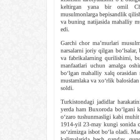
keltirgan yana bir omil Ch
musulmonlarga bepisandlik qilis
va buning natijasida mahalliy m
edi.
Garchi chor maʼmurlari musulm
narsalarni joriy qilgan boʻlsalar
va fabrikalarning qurilishimi, b
manfaatlari uchun amalga oshi
boʻlgan mahalliy xalq orasidan
mustamlaka va xoʻrlik balosidan 
soldi.
Turkistondagi jadidlar harakati
yerda ham Buxoroda boʻlgani ka
oʻzaro tushunmasligi kabi muhit
1914-yil 23-may kungi sonida c
soʻzimizga isbot boʻla oladi. M
kalimalarida hech qanday guno