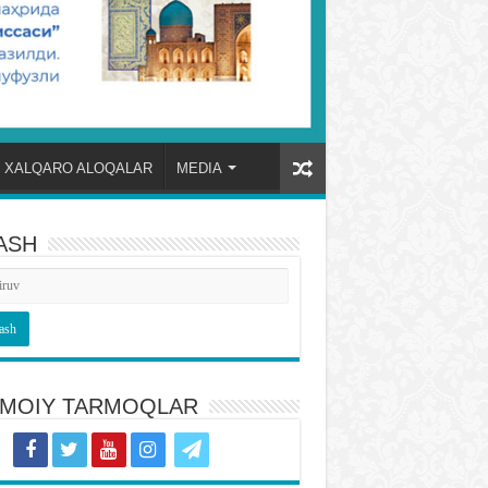
XALQARO ALOQALAR
MEDIA
ASH
TIMOIY TARMOQLAR