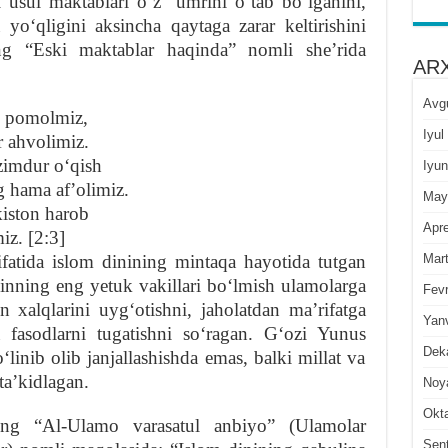
i usul maktablari oʻz umrini oʻtab boʻlganini,
oʻqligini aksincha qaytaga zarar keltirishini
ing “Eski maktablar haqinda” nomli sheʼrida
ARX
Avg
iz pomolmiz,
Iyul
r ahvolimiz.
zimdur oʻqish
Iyun
g hama afʼolimiz.
May
kiston harob
Apre
iz. [2:3]
Mar
atida islom dinining mintaqa hayotida tutgan
inning eng yetuk vakillari boʻlmish ulamolarga
Fevr
n xalqlarini uygʻotishni, jaholatdan maʼrifatga
Yan
va fasodlarni tugatishni soʻragan. Gʻozi Yunus
Dek
oʻlinib olib janjallashishda emas, balki millat va
 taʼkidlagan.
Noy
Okt
ing “Al-Ulamo varasatul anbiyo” (Ulamolar
Sen