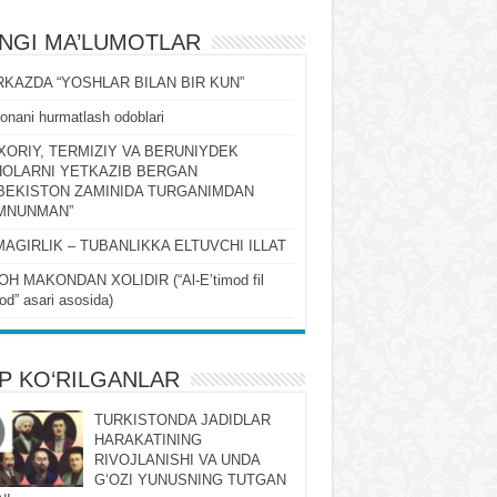
ʻNGI MA’LUMOTLAR
KAZDA “YOSHLAR BILAN BIR KUN”
onani hurmatlash odoblari
XORIY, TERMIZIY VA BERUNIYDEK
OLARNI YETKAZIB BERGAN
BEKISTON ZAMINIDA TURGANIMDAN
MNUNMAN”
MAGIRLIK – TUBANLIKKA ELTUVCHI ILLAT
OH MAKONDAN XOLIDIR (“Al-Eʼtimod fil
qod” asari asosida)
P KO‘RILGANLAR
TURKISTONDA JADIDLAR
HARAKATINING
RIVOJLANISHI VA UNDA
GʻOZI YUNUSNING TUTGAN