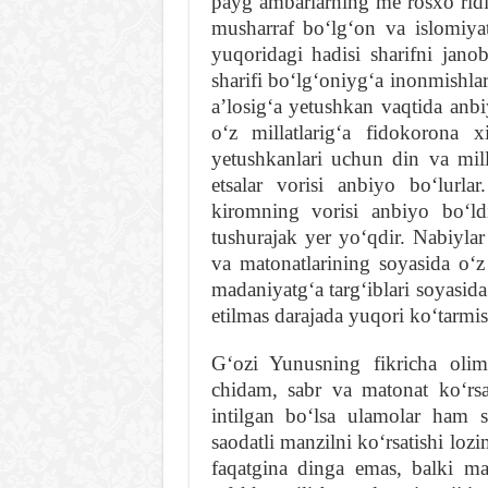
paygʻambarlarning meʼrosxoʻridi
musharraf boʻlgʻon va islomiya
yuqoridagi hadisi sharifni jano
sharifi boʻlgʻoniygʻa inonmishl
aʼlosigʻa yetushkan vaqtida anbiy
oʻz millatlarigʻa fidokorona x
yetushkanlari uchun din va mill
etsalar vorisi anbiyo boʻlurl
kiromning vorisi anbiyo boʻl
tushurajak yer yoʻqdir. Nabiylar
va matonatlarining soyasida oʻz 
madaniyatgʻa targʻiblari soyasid
etilmas darajada yuqori koʻtarmis
Gʻozi Yunusning fikricha olim
chidam, sabr va matonat koʻrsat
intilgan boʻlsa ulamolar ham
saodatli manzilni koʻrsatishi lo
faqatgina dinga emas, balki ma