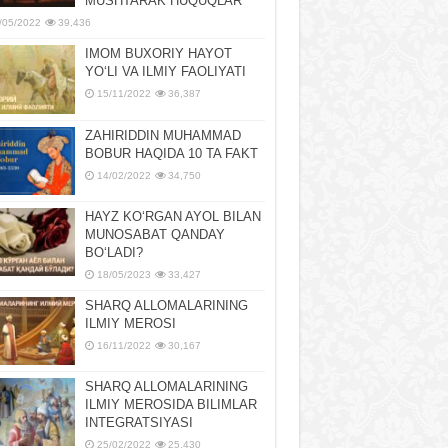
MUSHTARAK HUQUQLAR
/05/2022
39,436
IMOM BUXORIY HAYOT
YOʻLI VA ILMIY FAOLIYATI
15/11/2022
36,387
ZAHIRIDDIN MUHAMMAD
BOBUR HAQIDA 10 TA FAKT
14/02/2022
34,750
HAYZ KOʻRGAN AYOL BILAN
MUNOSABAT QANDAY
BOʻLADI?
18/05/2023
33,427
SHARQ ALLOMALARINING
ILMIY MEROSI
16/11/2022
30,167
SHARQ ALLOMALARINING
ILMIY MЕROSIDA BILIMLAR
INTЕGRATSIYASI
25/02/2022
25,430