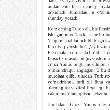
ham aksariyat ziyolilar kabi esk
undan endi hech qanday foyda y
taʼkidladi. Jumladan, u oʻzin
shunday yozadi:
Koʻz oching Turon eli, biz ilms
Ish agar bu yoʻlda ketsa ne boʻlu
Yangi maktablar ochildi bizga lo
Ilm olsaq yaxshi boʻlgʻay biznin
Eski maktab orqasida boʻldi Tur
Ilmsizlik orasida bitguvsi islomim
Gʻozi Yunus ongli musulmon sif
oʻrnini chuqur anglagan. U bu d
murojaat qilib, ulardan Turkisto
yoʻnaltirishni, turli xil fitna 
ularning asl vazifasi firqalarga b
xalqni maʼrifatli qilishda ekanini
Jumladan, Gʻozi Yunus oʻzin