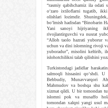
“rasmiy qabihchamiz ila odati 
oʻzaro ixtiloflarni tugatib, i
olishlari lozimdir. Shuningde
boʻlmish hadisdan “Binobarin Ha
Yani sanoyi hijriyaning ik
rivojlantirguvchi va nusrat yub
“Alloh taolo hazrati yuborur 
uchun va dini islomning rivoji v
yuboradur”, misolini keltirib, i
islohotchilikni talab qilishini yoz
Turkistondagi jadidlar harakat
salmoqli hissasini qoʻshdi. U
Behbudiy, Munavvarqori Abd
Mahmudov va boshqa shu kabi 
xizmat qildi. U bir tomondan tur
islomni pok va musaffo holatg
tomondan xalqni yangi usul mak