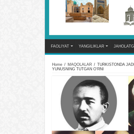
FAOLIYAT
YANGILIKLAR
JAHOLATG
Home
/
MAQOLALAR
/
TURKISTONDA JADI
YUNUSNING TUTGAN OʻRNI