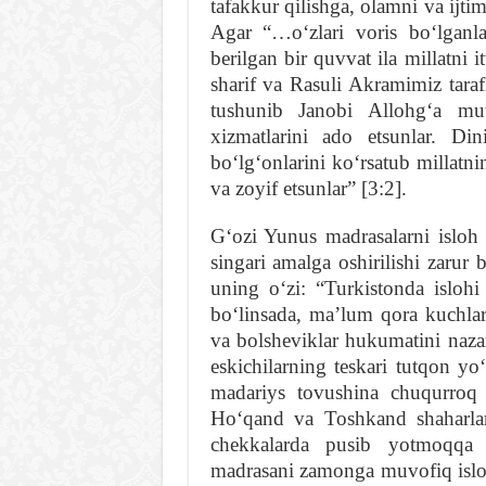
tafakkur qilishga, olamni va ijti
Agar “…oʻzlari voris boʻlganla
berilgan bir quvvat ila millatni
sharif va Rasuli Akramimiz taraf
tushunib Janobi Allohgʻa muta
xizmatlarini ado etsunlar. Di
boʻlgʻonlarini koʻrsatub millatn
va zoyif etsunlar” [3:2].
Gʻozi Yunus madrasalarni isloh 
singari amalga oshirilishi zarur 
uning oʻzi: “Turkistonda isloh
boʻlinsada, maʼlum qora kuchla
va bolsheviklar hukumatini naza
eskichilarning teskari tutqon yoʻ
madariys tovushina chuqurroq q
Hoʻqand va Toshkand shaharlari
chekkalarda pusib yotmoqqa m
madrasani zamonga muvofiq isloh