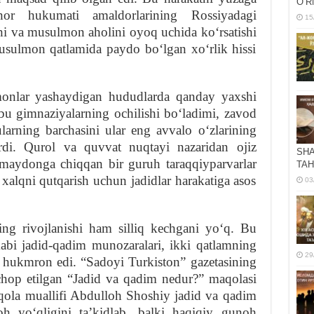
OʻR
or hukumati amaldorlarining Rossiyadagi
15
hi va musulmon aholini oyoq uchida koʻrsatishi
usulmon qatlamida paydo boʻlgan xoʻrlik hissi
onlar yashaydigan hududlarda qanday yaxshi
, bu gimnaziyalarning ochilishi boʻladimi, zavod
ularning barchasini ular eng avvalo oʻzlarining
rdi. Qurol va quvvat nuqtayi nazaridan ojiz
SHA
 maydonga chiqqan bir guruh taraqqiyparvarlar
TAH
xalqni qutqarish uchun jadidlar harakatiga asos
03
ning rivojlanishi ham silliq kechgani yoʻq. Bu
bi jadid-qadim munozaralari, ikki qatlamning
29
 hukmron edi. “Sadoyi Turkiston” gazetasining
hop etilgan “Jadid va qadim nedur?” maqolasi
aqola muallifi Abdulloh Shoshiy jadid va qadim
h yoʻqligini taʼkidlab, balki haqiqiy gunoh