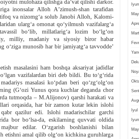
moiyotni mulohaza qilishga daʼvat qilishi darkor.
Iyun
riga inonsalar Alloh Aʼzimush-shan tarafidan
May
 ittifoq va nizomgʻa solub Janobi Alloh, Kalomi-
laridan ulargʻa omonat qoʻyilmush vazifalargʻa
Apre
vassil boʻlib, millatlarigʻa lozim boʻlgʻon
Mar
niy, milliy, madaniy va siyosiy biror habar
Fevr
ing oʻziga munosib har bir jamiyatgʻa tavvoddeʼ
Yan
Dek
etish masalasini ham boshqa aksariyat jadidlar
Noy
boʻlgan vazifalardan biri deb bildi. Bu toʻgʻrida
Okt
i madariys masalasi koʻpdan beri qoʻzgʻolgʻon
rning (Gʻozi Yunus qora kuchlar deganda chor
Sen
rda tutmoqda – M.Alijonov) qarshi harakati va
Avg
llari orqasida, har bir zamon kutar lekin islohi
Iyul
abr qazilur edi. Islohi madarischilar garchi
da bor boʻlsa-da, eskilarning quvvati oldida
Iyun
ajbur edilar. Oʻzgarish boshlanishi bilan
May
 etishni amal qilib olgʻon kichkina guruhlarga
Apre