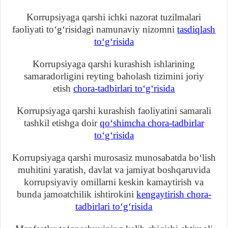
Korrupsiyaga qarshi ichki nazorat tuzilmalari
faoliyati toʻgʻrisidagi namunaviy nizomni
tasdiqlash
toʻgʻrisida
Korrupsiyaga qarshi kurashish ishlarining
samaradorligini reyting baholash tizimini joriy
etish
chora-tadbirlari toʻgʻrisida
Korrupsiyaga qarshi kurashish faoliyatini samarali
tashkil etishga doir
qoʻshimcha chora-tadbirlar
toʻgʻrisida
Korrupsiyaga qarshi murosasiz munosabatda boʻlish
muhitini yaratish, davlat va jamiyat boshqaruvida
korrupsiyaviy omillarni keskin kamaytirish va
bunda jamoatchilik ishtirokini
kengaytirish chora-
tadbirlari toʻgʻrisida