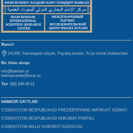
Manzil:
141306, Samarqand viloyati, Payariq tumani, Xo‘ja Ismoil shaharchasi
Biz bilan aloqa:
info@bukhari.uz
bukharicenter
@exat.uz
Тел
: (66) 240-20-11
HAMKOR SAYTLAR:
O‘ZBEKISTON RESPUBLIKASI PREZIDENTINING MATBUOT XIZMATI
O‘ZBEKISTON RESPUBLIKASI HUKUMAT PORTALI
O‘ZBEKISTON MILLIY AXBOROT AGENTLIGI