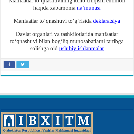
Manfaatlar toʻqnashuvining kelib chiqishi ehtimoli
haqida xabarnoma
naʼmunasi
Manfaatlar toʻqnashuvi toʻgʻrisida
deklaratsiya
Davlat organlari va tashkilotlarida manfaatlar
toʻqnashuvi bilan bogʻliq munosabatlarni tartibga
solishga oid
uslubiy ishlanmalar