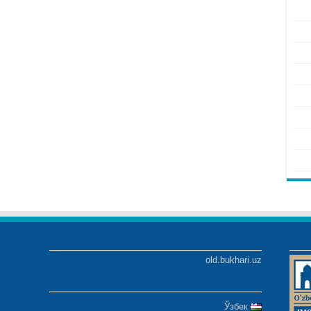
old.bukhari.uz
Ўзбек