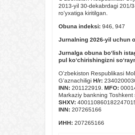
2013-yil 30-dekabrdagi 201/3-s
roʻyxatiga kiritilgan.
Obuna indeksi:
946, 947
Jurnalning 2026-yil uchun 
Jurnalga obuna boʻlish ista
pul koʻchirishingizni soʻray
Oʻzbekiston Respublikasi Moli
Gʻaznachiligi
H/r:
234020003
INN:
201122919.
MFO:
0001
Markaziy bankning Toshkent
SHXV:
40011086018224701
INN:
207265166
ИНН:
207265166