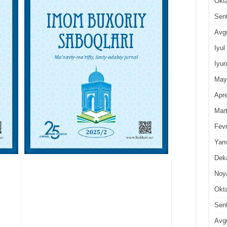
Okt
Sen
Avg
Iyul
Iyun
May
Apre
Mar
Fevr
Yan
Dek
Noy
Okt
Sen
Avg