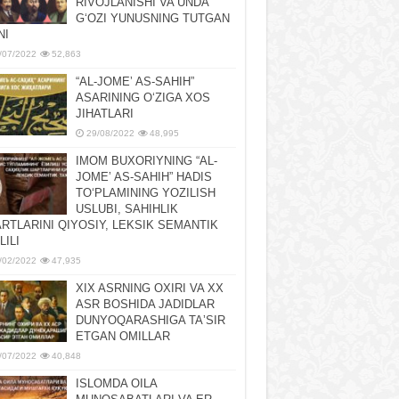
RIVOJLANISHI VA UNDA
GʻOZI YUNUSNING TUTGAN
NI
/07/2022
52,863
“AL-JOMEʼ AS-SAHIH”
ASARINING OʻZIGA XOS
JIHATLARI
29/08/2022
48,995
IMOM BUXORIYNING “AL-
JOMEʼ AS-SAHIH” HADIS
TOʻPLAMINING YOZILISH
USLUBI, SAHIHLIK
RTLARINI QIYOSIY, LЕKSIK SЕMANTIK
LILI
/02/2022
47,935
XIX ASRNING OXIRI VA XX
ASR BOSHIDA JADIDLAR
DUNYOQARASHIGA TAʼSIR
ETGAN OMILLAR
/07/2022
40,848
ISLOMDA OILA