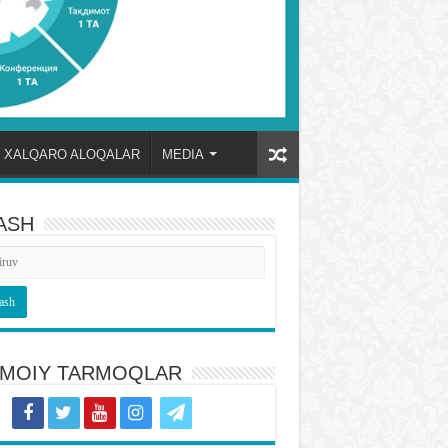
XALQARO ALOQALAR
MEDIA
ASH
TIMOIY TARMOQLAR