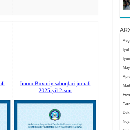
ARX
Avg
Iyul
Iyun
May
Apre
li
Imom Buxoriy saboqlari jurnali
Mar
2025-yil 2-son
Fevr
Yan
Dek
Noy