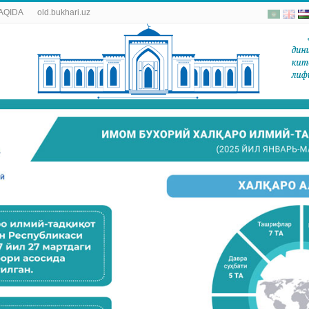
AQIDA
old.bukhari.uz