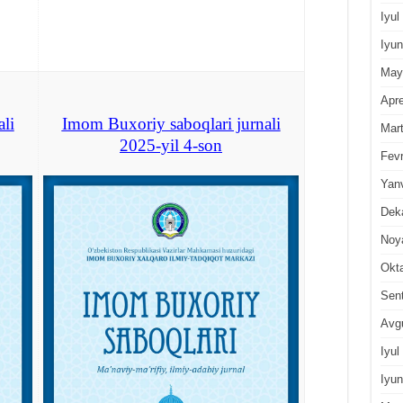
Iyul
Iyun
May
Apre
li
Imom Buxoriy saboqlari jurnali
Mar
2025-yil 4-son
Fevr
Yan
Dek
Noy
Okt
Sen
Avg
Iyul
Iyun