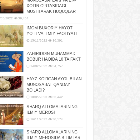
MUNOSABATLARI VA ER-
XOTIN OʻRTASIDAGI
MUSHTARAK HUQUQLAR
/05/2022
39,454
IMOM BUXORIY HAYOT
YOʻLI VA ILMIY FAOLIYATI
15/11/2022
36,391
ZAHIRIDDIN MUHAMMAD
BOBUR HAQIDA 10 TA FAKT
14/02/2022
34,757
HAYZ KOʻRGAN AYOL BILAN
MUNOSABAT QANDAY
BOʻLADI?
18/05/2023
33,442
SHARQ ALLOMALARINING
ILMIY MEROSI
16/11/2022
30,174
SHARQ ALLOMALARINING
ILMIY MЕROSIDA BILIMLAR