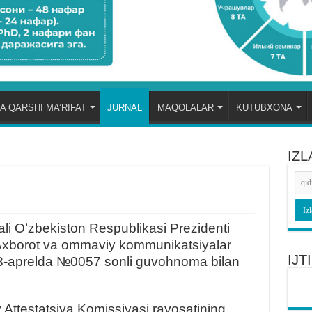
A QARSHI MA’RIFAT
JURNAL
MAQOLALAR
KUTUBXONA
IZL
ali Oʻzbekiston Respublikasi Prezidenti
 Axborot va ommaviy kommunikatsiyalar
IJ
 8-aprelda №0057 sonli guvohnoma bilan
 Attestatsiya Komissiyasi rayosatining