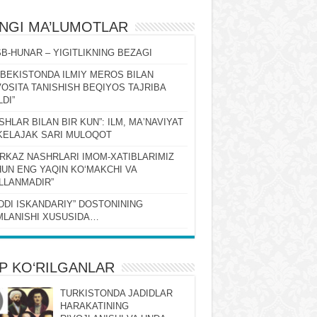
ʻNGI MA’LUMOTLAR
B-HUNAR – YIGITLIKNING BEZAGI
ZBEKISTONDA ILMIY MEROS BILAN
OSITA TANISHISH BEQIYOS TAJRIBA
LDI”
SHLAR BILAN BIR KUN”: ILM, MAʼNAVIYAT
KELAJAK SARI MULOQOT
RKAZ NASHRLARI IMOM-XATIBLARIMIZ
UN ENG YAQIN KOʻMAKCHI VA
LLANMADIR”
DDI ISKANDARIY” DOSTONINING
LANISHI XUSUSIDA…
P KO‘RILGANLAR
TURKISTONDA JADIDLAR
HARAKATINING