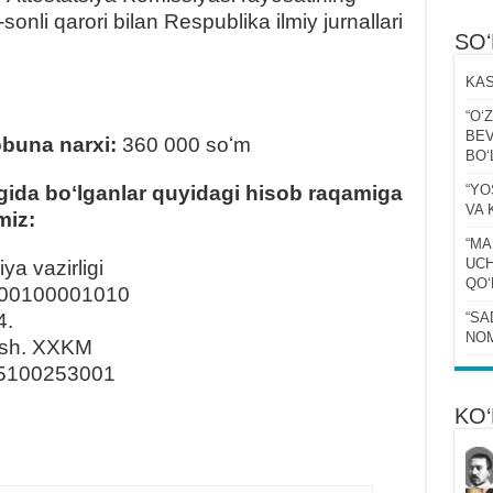
onli qarori bilan Respublika ilmiy jurnallari
SO
KAS
“Oʻ
BEV
obuna narxi:
360 000 soʻm
BOʻ
gida boʻlganlar quyidagi hisob raqamiga
“YO
VA 
miz:
“MA
UCH
ya vazirligi
QOʻ
00100001010
4.
“SA
NOM
 sh. XXKM
5100253001
KO‘