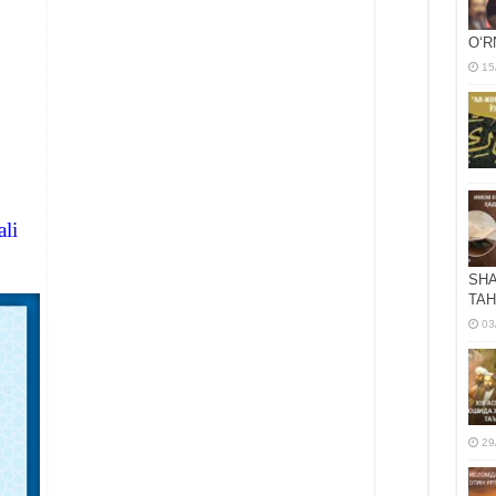
OʻR
15
li
SHA
TAH
03
29