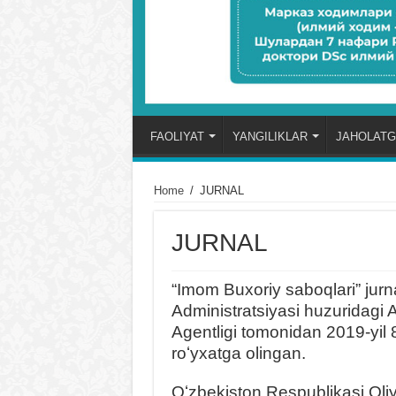
FAOLIYAT
YANGILIKLAR
JAHOLATG
Home
/
JURNAL
JURNAL
“Imom Buxoriy saboqlari” jurn
Administratsiyasi huzuridagi
Agentligi tomonidan 2019-yil
roʻyxatga olingan.
Oʻzbekiston Respublikasi Oliy