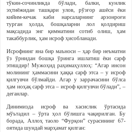
тўкин-сочинликда бўлади, балки, кунлик
эҳтиёжидан ташқари улов, рўзғор ашёси ёки
кийим-кечак каби нарсаларнинг арзонроғи
турган ҳолда, бошқаларни лол қолдириш
мақсадида энг қимматини сотиб олиш, ҳам
такаббурлик, ҳам исроф ҳисобланади.
Исрофнинг яна бир маъноси – ҳар бир неъматни
ўз ўрнидан бошқа ўринга ишлатиш ёки сарф
этишдир! Мужоҳид раҳимаҳуллоҳ: “Агар инсон
молининг ҳаммасини ҳаққа сарф этса – у исроф
қилгувчи бўлмайди. Агар у заррачасини бўлса
ҳам ноҳақ сарф этса – исроф қилгувчи бўлади”, –
деганлар.
Динимизда исроф ва хасислик ўртасида
мўътадил – ўрта ҳол бўлишга чақирилган. Бу
борада, Аллоҳ таоло “Фурқон” сурасининг 67-
оятида шундай марҳамат қилган: