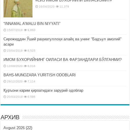
«СИЗ ИМОМ БУХОРИЙНИ БИЛАСИЗМИ?»
16/04/2020
11,379
“INNAMAL A’MALU BIN NIYYATI”
15/07/2019
9,660
Сирожиддин Ўший раҳматуллоҳи алайҳ ва унинг “Бадъул амолий”
асари
23/04/2019
8,525
ИМОМ БУХОРИЙНИНГ ОИЛАСИ ВА ФАРЗАНДЛАРИ БЎЛГАНМИ?
12/08/2020
8,016
BAHS-MUNOZARA YURITISH ODOBLARI
29/12/2020
7,114
Қуръони карим қироатидаги зарурий одоблар
20/03/2019
6,595
АРХИВ
Avgust 2026
(22)