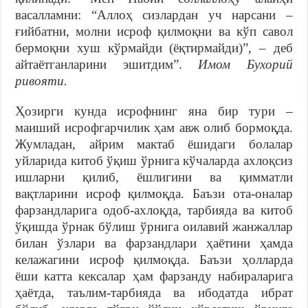
васалламни: “Аллоҳ сизлардан уч нарсани –
ғийбатни, молни исроф қилмоқни ва кўп савол
бермоқни хуш кўрмайди (ёқтирмайди)”, – деб
айтаётганларини эшитдим”.
Имом Бухорий
ривояти.
Ҳозирги кунда исрофнинг яна бир тури –
маиший исрофгарчилик ҳам авж олиб бормоқда.
Жумладан, айрим мактаб ёшидаги болалар
уйларида китоб ўқиш ўрнига кўчаларда ахлоқсиз
ишларни қилиб, ёшлигини ва қимматли
вақтларини исроф қилмоқда. Баъзи ота-оналар
фарзандларига одоб-ахлоқда, тарбияда ва китоб
ўқишда ўрнак бўлиш ўрнига оилавий жанжаллар
билан ўзлари ва фарзандлари ҳаётини ҳамда
келажагини исроф қилмоқда. Баъзи ҳолларда
ёши катта кексалар ҳам фарзанду набираларига
ҳаётда, таълим-тарбияда ва ибодатда ибрат