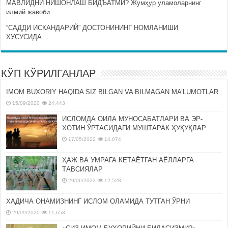
МАВЛИДНИ НИШОНЛАШ БИДЪАТМИ? Жумҳур уламоларнинг
илмий жавоби
“САДДИ ИСКАНДАРИЙ” ДОСТОНИНИНГ НОМЛАНИШИ
ХУСУСИДА…
КЎП КЎРИЛГАНЛАР
IMOM BUXORIY HAQIDA SIZ BILGAN VA BILMAGAN MA’LUMOTLAR
15/09/2020
24,443
ИСЛОМДА ОИЛА МУНОСАБАТЛАРИ ВА ЭР-
ХОТИН ЎРТАСИДАГИ МУШТАРАК ҲУҚУҚЛАР
17/05/2022
14,074
ҲАЖ ВА УМРАГА КЕТАЁТГАН АЁЛЛАРГА
ТАВСИЯЛАР
29/06/2022
12,528
ХАДИЧА ОНАМИЗНИНГ ИСЛОМ ОЛАМИДА ТУТГАН ЎРНИ
29/09/2020
11,653