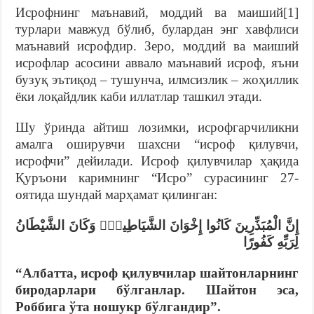
Исрофнинг маънавий, моддий ва маиший
[1]
турлари мавжуд бўлиб, булардан энг хавфлиси
маънавий исрофдир. Зеро, моддий ва маиший
исрофлар асосини аввало маънавий исроф, яъни
бузуқ эътиқод – тушунча, илмсизлик – жоҳиллик
ёки лоқайдлик каби иллатлар ташкил этади.
Шу ўринда айтиш лозимки, исрофгарчиликни
амалга оширувчи шахсни “исроф қилувчи,
исрофчи” дейилади. Исроф қилувчилар ҳақида
Қуръони каримнинг “Исро” сурасининг 27-
оятида шундай марҳамат қилинган:
إِنَّ الْمُبَذِّرِينَ كَانُوا إِخْوَانَ الشَّيَاطِينِۖ وَكَانَ الشَّيْطَانُ
لِرَبِّهِ كَفُورًا
“Албатта, исроф қилувчилар шайтонларнинг
биродарлари бўлганлар. Шайтон эса,
Роббига ўта ношукр бўлгандир”.