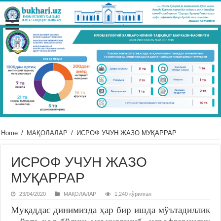
Home
/
МАҚОЛАЛАР
/
ИСРОФ УЧУН ЖАЗО МУҚАРРАР
ИСРОФ УЧУН ЖАЗО
МУҚАРРАР
23/04/2020
МАҚОЛАЛАР
1,240 кўрилган
Муқаддас динимизда ҳар бир ишда мўътадиллик