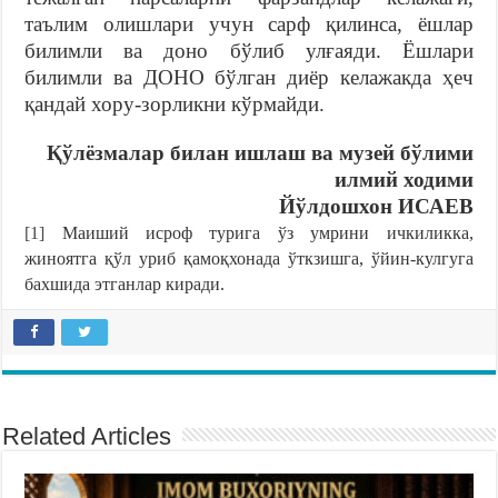
таълим олишлари учун сарф қилинса, ёшлар
билимли ва доно бўлиб улғаяди. Ёшлари
билимли ва ДОНО бўлган диёр келажакда ҳеч
қандай хору-зорликни кўрмайди.
Қўлёзмалар билан ишлаш ва музей бўлими
илмий ходими
Йўлдошхон ИСАЕВ
[1]
Маиший исроф турига ўз умрини ичкиликка,
жиноятга қўл уриб қамоқхонада ўткзишга, ўйин-кулгуга
бахшида этганлар киради.
Related Articles