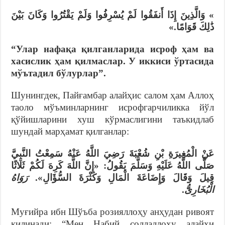
» وَالَّذِينَ إِذَا أَنفَقُوا لَمْ يُسْرِفُوا وَلَمْ يَقْتُرُوا وَكَانَ بَيْنَ
ذَٰلِكَ قَوَامًا.»
“
Улар н
а
ф
ақа
қилганларида исроф ҳам ва
хасислик ҳам қилмаслар. У иккиси ўртасида
мўътадил бўлурлар
”
.
Шунингдек, Пайғамбар алайҳис салом ҳам Аллоҳ
таоло мўъминларнинг исрофгарчиликка йўл
қўйишларини хуш кўрмаслигини таъкидлаб
шундай марҳамат қилганлар:
عَنْ الْمُغِيرَةِ بْنِ شُعْبَةَ رَضِيَ اللَّهُ عَنْهُ سَمِعْتُ النَّبِيَّ
صَلَّى اللَّهُ عَلَيْهِ وَسَلَّمَ يَقُولُ: «إِنَّ اللَّهَ كَرِهَ لَكُمْ ثَلَاثًا
قِيلَ وَقَالَ وَإِضَاعَةَ الْمَالِ وَكَثْرَةَ السُّؤَالِ».
رَوَاهُ
.
الْبُخَارِىُّ
Муғийра ибн Шўъба розияллоҳу анҳудан ривоят
қилинади: “Мен Набий соллаллоҳу алайҳи