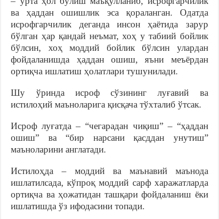
– ўрта ҳол бўлиш маъқулланиб, исрофгарчилик
ва ҳаддан ошишлик эса қораланган. Одатда
исрофгарчилик деганда инсон ҳаётида зарур
бўлган ҳар қандай неъмат, хоҳ у табиий бойлик
бўлсин, хоҳ моддий бойлик бўлсин улардан
фойдаланишда ҳаддан ошиш, яъни меъёрдан
ортиқча ишлатиш ҳолатлари тушунилади.
Шу ўринда исроф сўзининг луғавий ва
истилоҳий маъноларига қисқача тўхталиб ўтсак.
Исроф луғатда – “чегарадан чиқиш” – “ҳаддан
ошиш” ва “бир нарсани қасддан унутиш”
маъноларини англатади.
Истилоҳда – моддий ва маънавий маънода
ишлатилсада, кўпроқ моддий сарф харажатларда
ортиқча ва ҳожатидан ташқари фойдаланиш ёки
ишлатишда ўз ифодасини топади.