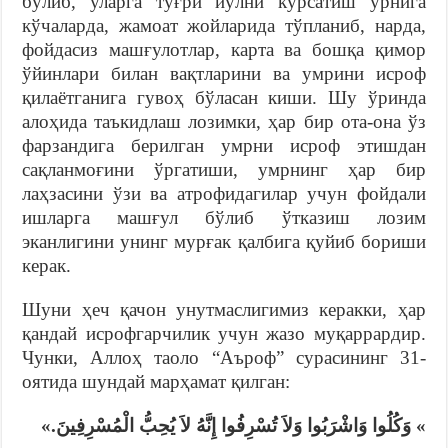
бўлиб, уларга тўғри йўлни кўрсатиш ўрнига
кўчаларда, жамоат жойларида тўпланиб, нарда,
фойдасиз машғулотлар, карта ва бошқа қимор
ўйинлари билан вақтларини ва умрини исроф
қилаётганига гувоҳ бўласан киши. Шу ўринда
алоҳида таъкидлаш лозимки, ҳар бир ота-она ўз
фарзандига берилган умрни исроф этишдан
сақланмоғини ўргатиши, умрнинг ҳар бир
лаҳзасини ўзи ва атрофидагилар учун фойдали
ишларга машғул бўлиб ўтказиш лозим
эканлигини унинг мурғак қалбига қуйиб бориши
керак.
Шуни ҳеч қачон унутмаслигимиз керакки, ҳар
қандай исрофгарчилик учун жазо муқаррардир.
Чунки, Аллоҳ таоло “Аъроф” сурасининг 31-
оятида шундай марҳамат қилган:
» وَكُلُوا وَاشْرَبُوا وَلاَ تُسْرِفُوا إِنَّهُ لاَ يُحِبُّ الْمُسْرِفِينَ.»