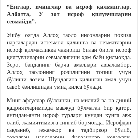
“
Е
нглар,
ичин
глар
ва исроф қилманг
лар
.
Албатта,
У зот исроф қилувчиларни
севма
йди”
.
Ушбу оятда Аллоҳ таоло инсонларни покиза
нарсалардан истеъмол қилишга ва неъматларни
исроф қилмасликка чақириш билан бирга исроф
қилгувчиларни севмаслигини ҳам баён қилмоқда.
Зеро, банданинг барча амаллари авваламбор,
Аллоҳ таолонинг розилигини топиш учун
бўлиши лозим. Шундагина қилинган амал учун
савоб ёзилишидан умид қилса бўлади.
Минг афсуслар бўлсинки, на миллий ва на диний
қадриятларимизда мавжуд бўлмаган бир қатор,
янгидан-янги исроф турлари кундан кунга авж
олиб, жамиятимизга сингиб бормоқда. Исрофдан
сақланиб, тежамкор ва тадбиркор бўлиб,
тежалган нарсаларни фарзандлар келажаги,