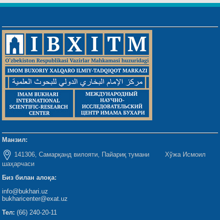
Манзил:
141306, Самарқанд вилояти, Пайариқ тумани Хўжа Исмоил
шаҳарчаси
Биз билан алоқа:
info@bukhari.uz
bukharicenter@exat.uz
Тел:
(66) 240-20-11