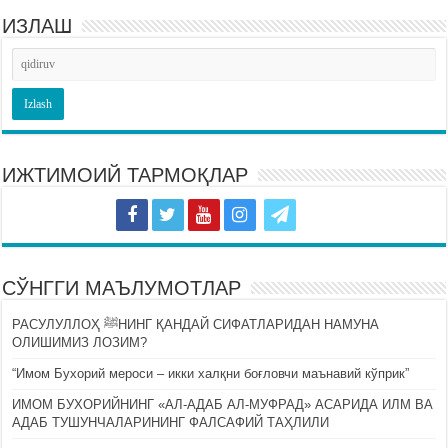
ИЗЛАШ
ИЖТИМОИЙ ТАРМОҚЛАР
СЎНГГИ МАЪЛУМОТЛАР
РАСУЛУЛЛОҲ ﷺНИНГ ҚАНДАЙ СИФАТЛАРИДАН НАМУНА
ОЛИШИМИЗ ЛОЗИМ?
“Имом Бухорий мероси – икки халқни боғловчи маънавий кўприк”
ИМОМ БУХОРИЙНИНГ «АЛ-АДАБ АЛ-МУФРАД» АСАРИДА ИЛМ ВА
АДАБ ТУШУНЧАЛАРИНИНГ ФАЛСАФИЙ ТАҲЛИЛИ