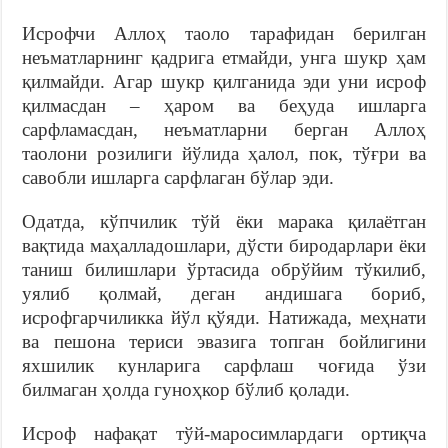
Исрофчи Аллоҳ таоло тарафидан берилган
неъматларнинг қадрига етмайди, унга шукр ҳам
қилмайди. Агар шукр қилганида эди уни исроф
қилмасдан – ҳаром ва беҳуда ишларга
сарфламасдан, неъматларни берган Аллоҳ
таолони розилиги йўлида ҳалол, пок, тўғри ва
савобли ишларга сарфлаган бўлар эди.
Одатда, кўпчилик тўй ёки марака қилаётган
вақтида маҳалладошлари, дўсти биродарлари ёки
таниш билишлари ўртасида обрўйим тўкилиб,
уялиб қолмай, деган андишага бориб,
исрофгарчиликка йўл қўяди. Натижада, меҳнати
ва пешона териси эвазига топган бойлигини
яхшилик кунларига сарфлаш чоғида ўзи
билмаган ҳолда гуноҳкор бўлиб қолади.
Исроф нафақат тўй-маросимлардаги ортиқча