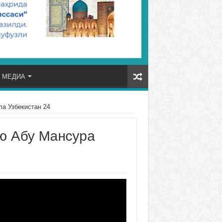
МЕДИА
а Узбекистан 24
ю Абу Мансура