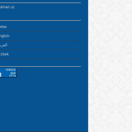
ukhari.uz
збек
nglish
العرب
ʻzbek