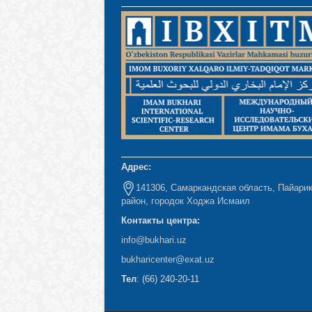
Адрес:
141306, Самаркандская область, Пайари
район, городок Ходжа Исмаил
Контакты центра:
info@bukhari.uz
bukharicenter
@exat.uz
Тел
: (66) 240-20-11