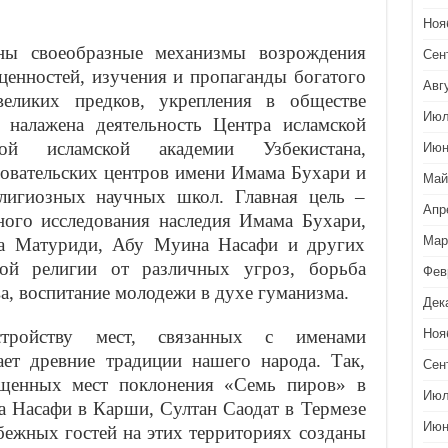
Ноя
аны своеобразные механизмы возрождения
Сен
ценностей, изучения и пропаганды богатого
Авг
великих предков, укрепления в обществе
Июл
 налажена деятельность Центра исламской
ной исламской академии Узбекистана,
Июн
овательских центров имени Имама Бухари и
Май
лигиозных научных школ. Главная цель –
Апр
ного исследования наследия Имама Бухари,
Мар
а Матуриди, Абу Муина Насафи и других
ной религии от различных угроз, борьба
Фев
а, воспитание молодежи в духе гуманизма.
Дек
стройству мест, связанных с именами
Ноя
ает древние традиции нашего народа. Так,
Сен
ященных мест поклонения «Семь пиров» в
Июл
а Насафи в Карши, Султан Саодат в Термезе
Июн
бежных гостей на этих территориях созданы