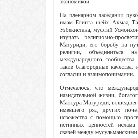
экономикой.
На пленарном заседании руко
имам Египта шейх Ахмад Тай
Узбекистана, муфтий Усмонхо
изучать религиозно-просве
Матуриди, его борьбу на пу
религии, объединиться 
международного сообщества п
такие благородные качества,
согласии и взаимопонимании.
Отмечалось, что междунаро
назидательной жизни, богато
Мансура Матуриди, вошедшего
имевшего ряд других поче
невежества с помощью просв
истинных ценностей ислама
связей между мусульманскими 