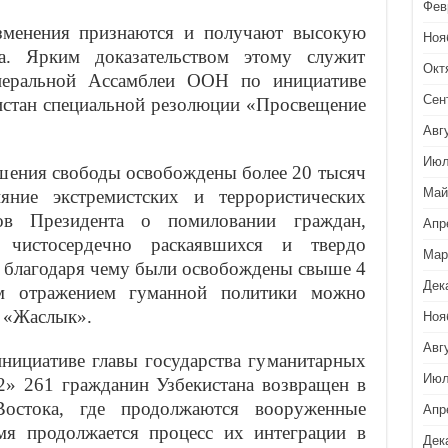
Фев
зменения признаются и получают высокую
Ноя
а. Ярким доказательством этому служит
Окт
енеральной Ассамблеи ООН по инициативе
Сен
истан специальной резолюции «Просвещение
Авг
Июл
ишения свободы освобождены более 20 тысяч
Май
яние экстремистских и террористических
ов Президента о помиловании граждан,
Апр
 чистосердечно раскаявшихся и твердо
Мар
, благодаря чему были освобождены свыше 4
Дек
им отражением гуманной политики можно
и «Жаслык».
Ноя
Авг
нициативе главы государства гуманитарных
Июл
» 261 гражданин Узбекистана возвращен в
остока, где продолжаются вооруженные
Апр
мя продолжается процесс их интеграции в
Дек