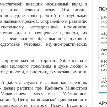
 мыслителей, внесших неоценимый вклад в
ПО
развитие религии ислам. Эта истина
 в последние годы работой по глубокому
МЕЖ
о наследия предков, сохранению и развитию
сер
системному исследованию источников,
чел
ческие идеи и священные ценности, их
«Из
ю в религиозном образовании и духовно-
ори
осо
одготовке учебных, научно-практических
Сам
24»
в приумножении авторитета Узбекистана в
9-
ании молодого поколения в духе любви к
ИС
СА
х ценностей, верности идеям независимости.
Тем
ой работы служит и данная конференция,
«АР
нас
о делам религий при Кабинете Министров
Управлением мусульман Узбекистана,
демией, Центром исламской цивилизации и
АР
едовательским центром Имама Бухари, а