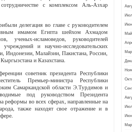
сотрудничестве с комплексом Аль-Азхар
Авг
Июл
рибыли делегация во главе с руководителем
Июн
ховным имамом Египта шейхом Ахмадом
Май
, ученых-исламоведов, руководителей
Апр
 учреждений и научно-исследовательских
Мар
и, Индонезии, Малайзии, Пакистана, России,
Кыргызстана и Казахстана.
Дек
Ноя
ференции советник президента Республики
Окт
еститель Премьер-министра Республики
оким Самаркандской области Э.Турдимов и
Сен
водимые под руководством Президента
Авг
а реформы во всех сферах, направленные на
Июл
арода, также находят свое отражение и в
фере.
Июн
Мар