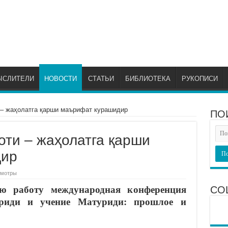
ЫСЛИТЕЛИ
НОВОСТИ
СТАТЬИ
БИБЛИОТЕКА
РУКОПИСИ
– жаҳолатга қарши маърифат курашидир
ПО
ти – жаҳолатга қарши
дир
смотры
ю работу международная конференция
СО
иди и учение Матуриди: прошлое и