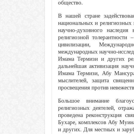
общество.
В нашей стране задействов
национальных и религиозных 
научно-духовного наследия 
религиозной толерантности –
цивилизации, Международ
международных научно-исслед
Имама Термизи и других ре
дальнейшая активизация науч
Имама Термизи, Абу Мансур
мыслителей, защита священ
просвещения против невежеств
Большое внимание благоу
религиозных деятелей, отраж
проведена реконструкция св
Бухаре, комплексов Абу Муин
и других. Для местных и зару