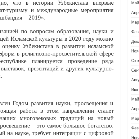
дно, что в истории Узбекистана впервые
Май
ат-туризму и международные мероприятия
Апр
кшбандия – 2019».
Мар
зацией по вопросам образования, науки и
Фев
ицей Исламской культуры в 2020 году можно
Дек
 оценку Узбекистана в развитии исламской
Ноя
форм в религиозно-просветительской сфере
спублике планируется проведение ряда
Окт
выставок, презентаций и других культурно-
Сен
.
Авг
Июн
Май
влен Годом развития науки, просвещения и
Апр
оящая работа в этом направлении станет
наших многовековых традиций на новый
Мар
просвещение – это самое большое богатство.
Фев
ый на науке, требует интеграции с цифровой
Янв