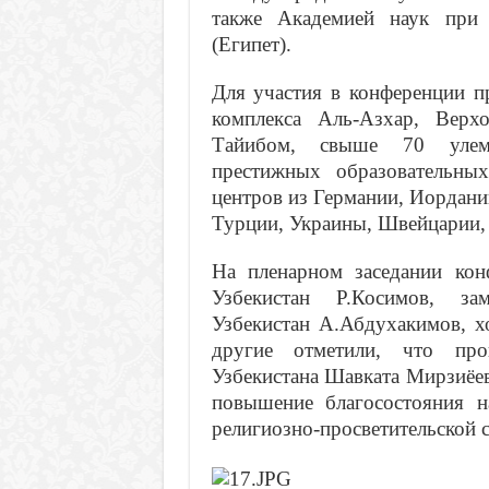
также Академией наук при 
(Египет).
Для участия в конференции п
комплекса Аль-Азхар, Вер
Тайибом, свыше 70 улемов
престижных образовательных
центров из Германии, Иордани
Турции, Украины, Швейцарии, 
На пленарном заседании кон
Узбекистан Р.Косимов, зам
Узбекистан А.Абдухакимов, х
другие отметили, что про
Узбекистана Шавката Мирзиёев
повышение благосостояния н
религиозно-просветительской с