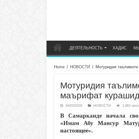
ДЕЯТЕЛЬНОСТЬ
ХАДИС
М
Home
/
НОВОСТИ
/
Мотуридия таълимоти 
Мотуридия таълимо
маърифат кураши
04/03/2020
НОВОСТИ
1,082 про
В Самарканде начала сво
«Имам Абу Мансур Матур
настоящее».