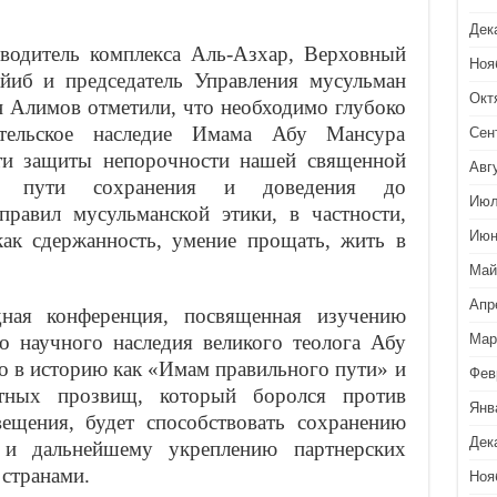
Дек
водитель комплекса Аль-Азхар, Верховный
Ноя
иб и председатель Управления мусульман
Окт
н Алимов отметили, что необходимо глубоко
тительское наследие Имама Абу Мансура
Сен
ти защиты непорочности нашей священной
Авг
на пути сохранения и доведения до
Июл
равил мусульманской этики, в частности,
Июн
 как сдержанность, умение прощать, жить в
Май
Апр
дная конференция, посвященная изучению
го научного наследия великого теолога Абу
Мар
 в историю как «Имам правильного пути» и
Фев
тных прозвищ, который боролся против
Янв
ещения, будет способствовать сохранению
Дек
 и дальнейшему укреплению партнерских
странами.
Ноя