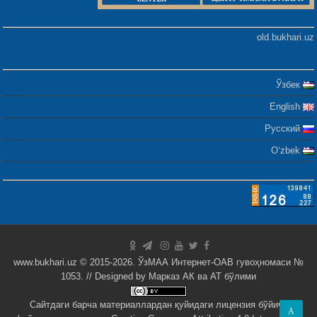
old.bukhari.uz
Ўзбек
English
Русский
Oʻzbek
www.bukhari.uz © 2015-2026. ЎзМАА Интернет-ОАВ гувоҳномаси №
1053. // Designed by
Марказ АК ва АТ бўлими
Сайтдаги барча материаллардан қуйидаги лицензия бўйича
A