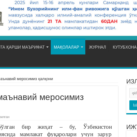
ГА ҚАРШИ МАЪРИФАТ
МАҚОЛАЛАР
ЖУРНАЛ
КУТУБХОНА
маънавий меросимиз қалқони
ИЗ
 маънавий меросимиз
рилган
бўлган бир жиҳат – бу, Ўзбекистон
ИЖ
циясида мамлакат фуқаролари учун зарур