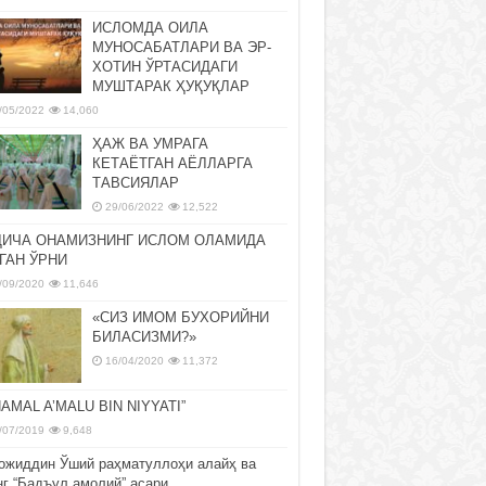
ИСЛОМДА ОИЛА
МУНОСАБАТЛАРИ ВА ЭР-
ХОТИН ЎРТАСИДАГИ
МУШТАРАК ҲУҚУҚЛАР
/05/2022
14,060
ҲАЖ ВА УМРАГА
КЕТАЁТГАН АЁЛЛАРГА
ТАВСИЯЛАР
29/06/2022
12,522
ДИЧА ОНАМИЗНИНГ ИСЛОМ ОЛАМИДА
ГАН ЎРНИ
/09/2020
11,646
«СИЗ ИМОМ БУХОРИЙНИ
БИЛАСИЗМИ?»
16/04/2020
11,372
NAMAL A’MALU BIN NIYYATI”
/07/2019
9,648
ожиддин Ўший раҳматуллоҳи алайҳ ва
нг “Бадъул амолий” асари