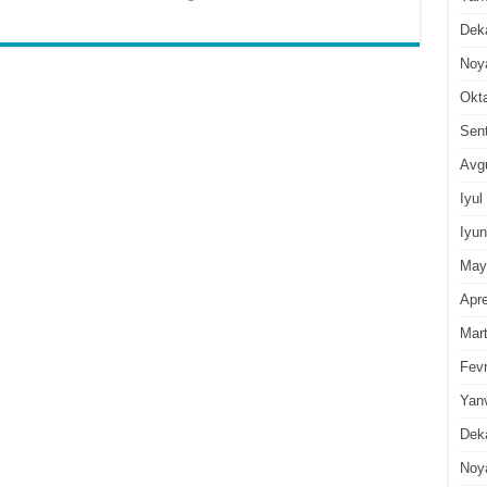
Dek
Noy
Okt
Sen
Avg
Iyul
Iyun
May
Apre
Mar
Fevr
Yan
Dek
Noy