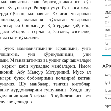
 маънавиятни асраш борасида икки оғиз сўз
23
из. Бугунги кун ёшлари учун бу нарса жуда
ИМ
рда бўлсин, маънавият тўхтаган чегарадан
ФА
ошланади, маънавият тўхтаган чегарадан
12
 чегараси бошланади. Қай ердаки ҳаё, ибо,
BAH
ардаси кўтарилган ердан ҳаёсизлик, юзсизлик,
29
 лаззати йўқолади.
Қур
 буюк маънавиятимизни асрашимиз, унга
20
ўлишимиз, уни қўриқлашимиз, уни
ади. Маънавиятимиз ва унинг сарчашмалари
АР
и карим” каби муқаддас манбаларни, Имом
иноний, Абу Мансур Мотуридий, Мусо ал
Avg
нгари буюк боболаримиз қолдириб кетган
Iyul
унамиз. Шу манбалар, тенгсиз китоблар
авият дурдоналарини тушунамиз. Худди шу
Iyun
ҳам аниқ қилиб ифодалаб қўйилганлиги эса
May
улуғ воқеликдир.
Apre