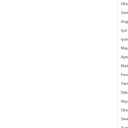
Okt
Sen
Avg
Iyul
Iyun
May
Apre
Mar
Fevr
Yan
Dek
Noy
Okt
Sen
Avg