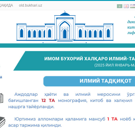
ҲАҚИДА
old.bukhari.uz