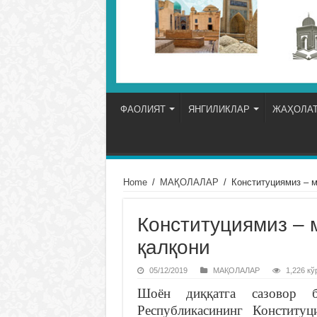
ФАОЛИЯТ
ЯНГИЛИКЛАР
ЖАҲОЛАТ
Home
/
МАҚОЛАЛАР
/
Конституциямиз – 
Конституциямиз –
қалқони
05/12/2019
МАҚОЛАЛАР
1,226 кў
Шоён диққатга сазовор 
Республикасининг Конститу