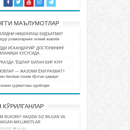
НГГИ МАЪЛУМОТЛАР
ВЛИДНИ НИШОНЛАШ БИДЪАТМИ?
ҳур уламоларнинг илмий жавоби
ДДИ ИСКАНДАРИЙ” ДОСТОНИНИНГ
МЛАНИШИ ХУСУСИДА…
КАЗДА “ЁШЛАР БИЛАН БИР КУН”
НОВЛАР — ЖАЗОМИ ЁКИ РАҲМАТ?
ин билиши лозим бўлган ҳақиқат
-онани ҳурматлаш одоблари
П КЎРИЛГАНЛАР
M BUXORIY HAQIDA SIZ BILGAN VA
MAGAN MA’LUMOTLAR
/09/2020
24,424