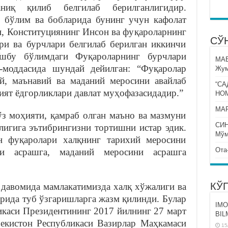
ниқ қилиб белгилаб берилганлигидир.
р бўлим ва бобларида бунинг учун кафолат
н, Конституциянинг Инсон ва фуқароларнинг
СЎ
ари ва бурчлари белгилаб берилган иккинчи
шбу бўлимдаги Фуқароларнинг бурчлари
МА
-моддасида шундай дейилган: “Фуқаролар
Жум
й, маънавий ва маданий меросини авайлаб
“СА
ят ёдгорликлари давлат муҳофазасидадир.”
НО
МАР
ўз моҳияти, қамраб олган маъно ва мазмуни
СИ
лигига эътибрингизни тортишни истар эдик.
Мўм
н фуқаролари халқнинг тарихий меросини
Ота
ни асрашга, маданий меросини асрашга
КЎ
 давомида мамлакатимизда халқ хўжалиги ва
арида туб ўзгаришларга жазм қилинди. Булар
IMO
икаси Президентининг 2017 йилнинг 27 март
BIL
бекистон Республикаси Вазирлар Маҳкамаси
15