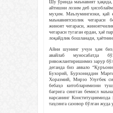
Шу ўринда маънавият ҳақида,
айтишни лозим деб ҳисоблайм
муҳим. Маълумингизки, қай е
маънавиятсизлик чегараси б
жиноят чегараси, жиноятчилик
чегараси тугаган ердан, ҳаё п
лоқайдлик бошланади, ҳаётнинг
Айни шунинг учун ҳам биз,
авайлаб муносабатда б
ривожлантиришимиз зарур бўл
деганда биз аввало “Қуръон
Бухорий, Бурхониддин Марғ
Хоразмий, Мирзо Улуғбек си
бебаҳо китобларимизни туш
бағрига сингган бемисл маън
нарсанинг Конституциямизда 
таҳсинга сазовор бўлган жуда 