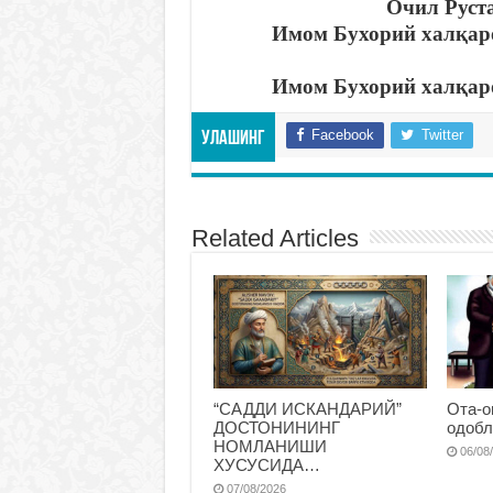
Очил Руст
Имом Бухорий халқар
Имом Бухорий халқар
Facebook
Twitter
Улашинг
Related Articles
“САДДИ ИСКАНДАРИЙ”
Ота-о
ДОСТОНИНИНГ
одобл
НОМЛАНИШИ
06/08
ХУСУСИДА…
07/08/2026