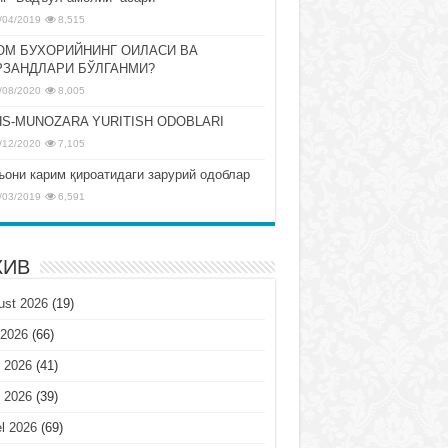
/04/2019
8,515
ОМ БУХОРИЙНИНГ ОИЛАСИ ВА
РЗАНДЛАРИ БЎЛГАНМИ?
/08/2020
8,005
S-MUNOZARA YURITISH ODOBLARI
/12/2020
7,105
ъони карим қироатидаги зарурий одоблар
/03/2019
6,591
ХИВ
ust 2026
(19)
 2026
(66)
 2026
(41)
 2026
(39)
l 2026
(69)