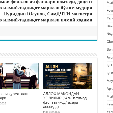
амов филология фанлари номзоди, доцент
Mar
о илмий-тадқиқот маркази бўлим мудири
Fevr
Нуриддин Юсупов, СамДЧТИ магистри
Yan
о илмий-тадқиқот маркази илмий ходими
Dek
Noy
Okt
Sen
Avg
Iyul
Iyun
May
Apre
нани ҳурматлаш
АЛЛОҲ МАКОНДАН
Mar
ари
ХОЛИДИР (“Ал-Эътимод
фил эътиқод” асари
/2026
Fevr
асосида)
Yan
06/08/2026