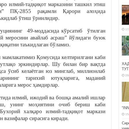
ро илмий-тадқиқот марказини ташкил этиш
аги” ПҚ-2855 рақамли Қарори алоҳида
аъкидлаб ўтиш ўринлидир.
уциянинг 49-моддасида кўрсатиб ўтилган
17
ий меросини авайлаб асраш” йўлидаги буюк
ақиқатни таъкидлаган бўламиз.
и мамлакатимиз Қомусида келтирилгани каби
утлақо эркиндирлар. Шу билан бир вақтда
ХА
ТУТ
қса ўсиб келаётган юз минглаб, миллионлаб
29
рининг тарихий ютуқларига, маданий
аларига мерос ҳамдирлар.
стида илмий, ижодий ва бошқа амалий ишлар
иш, унинг моҳиятини очиб бериш каби
“IN
ухорий халқаро илмий-тадқиқот маркази
15
н вазифалар сирасига киради.
Сир
уни