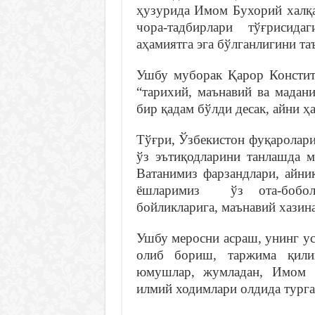
ҳузурида Имом Бухорий халқа
чора-тадбирлари тўғрисид
аҳамиятга эга бўлганлигини т
Ушбу муборак Қарор Констит
“тарихий, маънавий ва мадан
бир қадам бўлди десак, айни ҳ
Тўғри, Ўзбекистон фуқаролар
ўз эътиқодларини танлашда м
Ватанимиз фарзандлари, айни
ёшларимиз ўз ота-бобола
бойликларига, маънавий хазин
Ушбу меросни асраш, унинг у
олиб бориш, таржима қил
юмушлар, жумладан, Имом Б
илмий ходимлари олдида турга