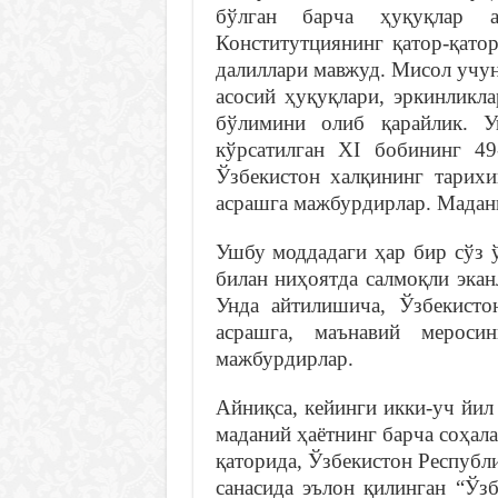
бўлган барча ҳуқуқлар а
Конститутциянинг қатор-қато
далиллари мавжуд. Мисол учу
асосий ҳуқуқлари, эркинликл
бўлимини олиб қарайлик. У
кўрсатилган XI бобининг 49
Ўзбекистон халқининг тарихи
асрашга мажбурдирлар. Мадани
Ушбу моддадаги ҳар бир сўз 
билан ниҳоятда салмоқли экан
Унда айтилишича, Ўзбекисто
асрашга, маънавий мероси
мажбурдирлар.
Айниқса, кейинги икки-уч йил
маданий ҳаётнинг барча соҳал
қаторида, Ўзбекистон Республ
санасида эълон қилинган “Ўз