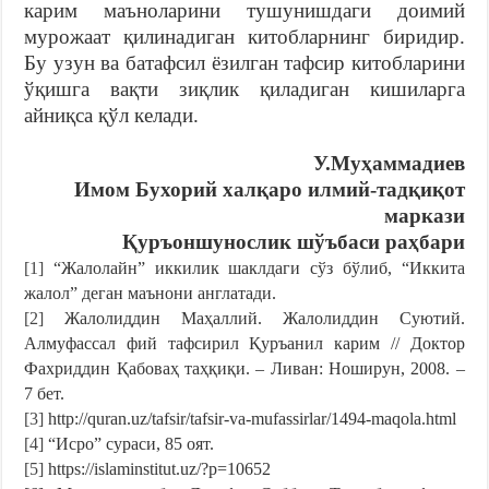
карим маъноларини тушунишдаги доимий
мурожаат қилинадиган китобларнинг биридир.
Бу узун ва батафсил ёзилган тафсир китобларини
ўқишга вақти зиқлик қиладиган кишиларга
айниқса қўл келади.
У.Муҳаммадиев
Имом Бухорий халқаро илмий-тадқиқот
маркази
Қуръоншунослик шўъбаси раҳбари
[1]
“Жалолайн” иккилик шаклдаги сўз бўлиб, “Иккита
жалол” деган маънони англатади.
[2]
Жалолиддин Маҳаллий. Жалолиддин Суютий.
Алмуфассал фий тафсирил Қуръанил карим // Доктор
Фахриддин Қабоваҳ таҳқиқи. – Ливан: Ноширун, 2008. –
7 бет.
[3]
http://quran.uz/tafsir/tafsir-va-mufassirlar/1494-maqola.html
[4]
“Исро” сураси, 85 оят.
[5]
https://islaminstitut.uz/?p=10652