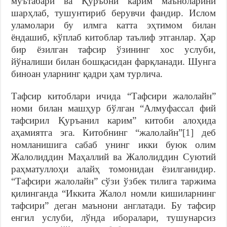
мўътабари ва Қуръони карим маъноларини
шарҳлаб, тушунтириб берувчи фандир. Ислом
уламолари бу илмга катта эҳтимом билан
ёндашиб, кўплаб китоблар таълиф этганлар. Ҳар
бир ёзилган тафсир ўзининг хос услуби,
йўналиши билан бошқасидан фарқланади. Шунга
биноан уларнинг қадри ҳам турлича.
Тафсир китоблари ичида “Тафсири жалолайн”
номи билан машҳур бўлган “Алмуфассал фий
тафсирил Қуръанил карим” китоби алоҳида
аҳамиятга эга. Китобнинг “жалолайн”
[1]
деб
номланишига сабаб унинг икки буюк олим
Жалолиддин Маҳаллий ва Жалолиддин Суютий
раҳматуллоҳи алайҳ томонидан ёзилганидир.
“Тафсири жалолайн” сўзи ўзбек тилига таржима
қилинганда “Иккита Жалол номли кишиларнинг
тафсири” деган маънони англатади. Бу тафсир
енгил услуби, лўнда иборалари, тушунарсиз