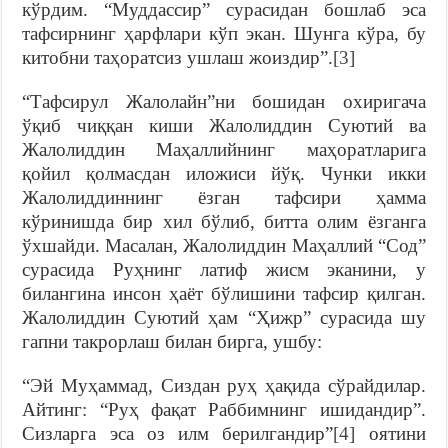
кўрдим. “Муддассир” сурасидан бошлаб эса
тафсирнинг ҳарфлари кўп экан. Шунга кўра, бу
китобни таҳоратсиз ушлаш жоиздир”.
[3]
“Тафсирул Жалолайн”ни бошидан охиригача
ўқиб чиққан киши Жалолиддин Суютий ва
Жалолиддин Маҳаллийнинг маҳоратларига
қойил қолмасдан иложиси йўқ. Чунки икки
Жалолиддиннинг ёзган тафсири ҳамма
кўринишда бир хил бўлиб, битта олим ёзганга
ўхшайди. Масалан, Жалолиддин Маҳаллий “Сод”
сурасида Руҳнинг латиф жисм эканини, у
билангина инсон ҳаёт бўлишини тафсир қилган.
Жалолиддин Суютий ҳам “Ҳижр” сурасида шу
гапни такрорлаш билан бирга, ушбу:
“Эй Муҳаммад, Сиздан руҳ ҳақида сўрайдилар.
Айтинг: “Руҳ фақат Раббимнинг ишидандир”.
Сизларга эса оз илм берилгандир”
[4]
оятини