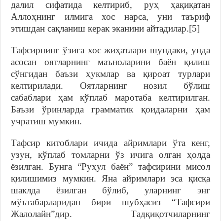
далил сифатида келтириб, руҳ ҳақиқатан
Аллоҳнинг илмига хос нарса, уни таъриф
этишдан сақланиш керак эканини айтадилар.
[5]
Тафсирнинг ўзига хос жиҳатлари шундаки, унда
асосан оятларнинг маъноларини баён қилиш
сўнгидан баъзи ҳукмлар ва қироат турлари
келтирилади. Оятларнинг нозил бўлиш
сабаблари ҳам кўплаб маротаба келтирилган.
Баъзи ўринларда грамматик қоидаларни ҳам
учратиш мумкин.
Тафсир китоблари ичида айримлари ўта кенг,
узун, кўплаб томларни ўз ичига олган ҳолда
ёзилган. Бунга “Руҳул баён” тафсирини мисол
қилишимиз мумкин. Яна айримлари эса қисқа
шаклда ёзилган бўлиб, уларнинг энг
мўътабарларидан бири шубҳасиз “Тафсири
Жалолайн”дир. Тадқиқотчиларнинг