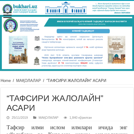
Home
/
МАҚОЛАЛАР
/
“ТАФСИРИ ЖАЛОЛАЙН” АСАРИ
“ТАФСИРИ ЖАЛОЛАЙН”
АСАРИ
25/11/2019
МАҚОЛАЛАР
1,840 кўрилган
Тафсир илми ислом илмлари ичида энг