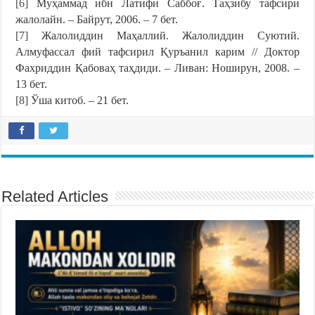
[6]
Муҳаммад ибн Латифи Саббоғ. Таҳзибу тафсири
жалолайн. – Байрут, 2006. – 7 бет.
[7]
Жалолиддин Маҳаллий. Жалолиддин Суютий.
Алмуфассал фий тафсирил Қуръанил карим // Доктор
Фахриддин Қабоваҳ таҳдиди. – Ливан: Ноширун, 2008. –
13 бет.
[8]
Ўша китоб. – 21 бет.
Related Articles