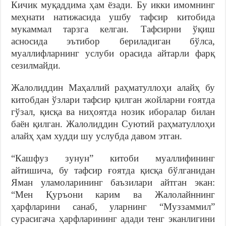
Кичик муқаддима ҳам ёзади. Бу икки имомнинг
меҳнати натижасида ушбу тафсир китобида
мукаммал тарзга келган. Тафсирни ўқиш
асносида эътибор бериладиган бўлса,
муаллифларнинг услуби орасида айтарли фарқ
сезилмайди.
Жалолиддин Маҳаллий раҳматуллоҳи алайҳ бу
китобдан ўзлари тафсир қилган жойларни ғоятда
гўзал, қисқа ва ниҳоятда нозик иборалар билан
баён қилган. Жалолиддин Суютий раҳматуллоҳи
алайҳ ҳам худди шу услубда давом этган.
“Кашфуз зунун” китоби муаллифининг
айтишича, бу тафсир ғоятда қисқа бўлганидан
Яман уламоларининг баъзилари айтган экан:
“Мен Қуръони карим ва Жалолайннинг
ҳарфларини санаб, уларнинг “Муззаммил”
сурасигача ҳарфларининг адади тенг эканлигини