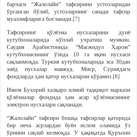
барчаси “Жалолайн” тафсирини устозларидан
ўрганган бўлиб, устозларнинг санади тафсир
муаллифларига боғланади.
[7]
Тафсирнинг қўлёзма нусхаларини дунё
кутубхоналарида кўплаб учратиш мумкин.
Саудия Арабистонида “Масжидул Ҳаром”
кутубхонасининг ўзида 10 га яқин нусхаси
сақланмоқда. Туркия кутубхоналарида эса 30дан
зиёд нусхалар мавжуд. Миср, Суриядаги
фондларда ҳам қатор нусхаларни кўрамиз.
[8]
Имом Бухорий халқаро илмий тадқиқот маркази
қўлёзмалар фондида ҳам асар қўлёзмасининг
электрон нусхалари сақланади.
“Жалолайн” тафсири бошқа тафсирлар қаторида
бир неча асрлардан буён ислом оламида ўз
ўрнини сақлаб келмоқда. У ҳақиқатда Қуръони