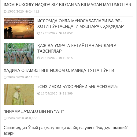
IMOM BUXORIY HAQIDA SIZ BILGAN VA BILMAGAN MA’LUMOTLAR
15/09/2020
24,412
ИСЛОМДА ОИЛА МУНОСАБАТЛАРИ ВА ЭР-
ХОТИН ЎРТАСИДАГИ МУШТАРАК ҲУҚУҚЛАР
17/05/2022
14,052
ҲАЖ ВА УМРАГА КЕТАЁТГАН АЁЛЛАРГА
ТАВСИЯЛАР
29/06/2022
12,515
ХАДИЧА ОНАМИЗНИНГ ИСЛОМ ОЛАМИДА ТУТГАН ЎРНИ
29/09/2020
11,631
«СИЗ ИМОМ БУХОРИЙНИ БИЛАСИЗМИ?»
16/04/2020
11,369
“INNAMAL A’MALU BIN NIYYATI”
15/07/2019
9,636
Сирожиддин Ўший раҳматуллоҳи алайҳ ва унинг “Бадъул амолий”
асари