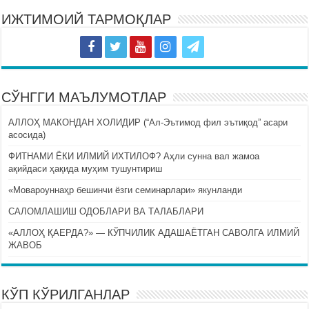
ИЖТИМОИЙ ТАРМОҚЛАР
СЎНГГИ МАЪЛУМОТЛАР
АЛЛОҲ МАКОНДАН ХОЛИДИР (“Ал-Эътимод фил эътиқод” асари
асосида)
ФИТНАМИ ЁКИ ИЛМИЙ ИХТИЛОФ? Аҳли сунна вал жамоа
ақийдаси ҳақида муҳим тушунтириш
«Мовароуннаҳр бешинчи ёзги семинарлари» якунланди
САЛОМЛАШИШ ОДОБЛАРИ ВА ТАЛАБЛАРИ
«АЛЛОҲ ҚАЕРДА?» — КЎПЧИЛИК АДАШАЁТГАН САВОЛГА ИЛМИЙ
ЖАВОБ
КЎП КЎРИЛГАНЛАР