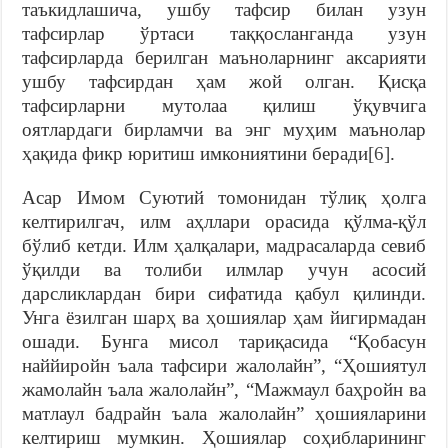
таъкидлашича, ушбу тафсир билан узун
тафсирлар ўртаси таққосланганда узун
тафсирларда берилган маъноларнинг аксарияти
ушбу тафсирдан ҳам жой олган. Қисқа
тафсирларни мутолаа қилиш ўқувчига
оятлардаги бирламчи ва энг муҳим маънолар
ҳақида фикр юритиш имкониятини беради
[6]
.
Асар Имом Суютий томонидан тўлиқ ҳолга
келтирилгач, илм аҳллари орасида қўлма-қўл
бўлиб кетди. Илм ҳалқалари, мадрасаларда севиб
ўқилди ва толиби илмлар учун асосий
дарсликлардан бири сифатида қабул қилинди.
Унга ёзилган шарҳ ва ҳошиялар ҳам йигирмадан
ошади. Бунга мисол тариқасида “Қобасун
наййиройн ъала тафсири жалолайн”, “Ҳошиятул
жамолайн ъала жалолайн”, “Мажмаул баҳройн ва
матлаул бадрайн ъала жалолайн” ҳошияларини
келтириш мумкин. Ҳошиялар соҳибларининг