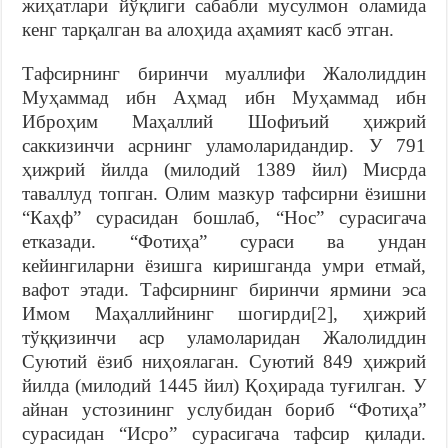
жиҳатлари йўқлиги сабабли мусулмон оламида
кенг тарқалган ва алоҳида аҳамият касб этган.
Тафсирнинг биринчи муаллифи Жалолиддин
Муҳаммад ибн Аҳмад ибн Муҳаммад ибн
Иброҳим Маҳаллий Шофиъий ҳижрий
саккизинчи асрнинг уламоларидандир. У 791
ҳижрий йилда (милодий 1389 йил) Мисрда
таваллуд топган. Олим мазкур тафсирни ёзишни
“Каҳф” сурасидан бошлаб, “Нос” сурасигача
етказади. “Фотиҳа” сураси ва ундан
кейингиларни ёзишга киришганда умри етмай,
вафот этади. Тафсирнинг биринчи ярмини эса
Имом Маҳаллийнинг шогирди
[2]
, ҳижрий
тўққизинчи аср уламоларидан Жалолиддин
Суютий ёзиб ниҳоялаган. Суютий 849 ҳижрий
йилда (милодий 1445 йил) Қоҳирада туғилган. У
айнан устозининг услубидан бориб “Фотиҳа”
сурасидан “Исро” сурасигача тафсир қилади.