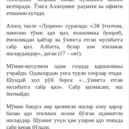
келтиради. Ўзига Аллоҳнинг раҳмати ва офияти
етишини кутади.
Аллоҳ таоло «Луқмон» сурасида: «Эй ўғилчам,
намозни тўкис адо қил, яхшиликка буюриб,
ёмонликдан қайтар ва ўзингга етган мусибатга
сабр қил. Албатта, булар азм этилажак
ишлардандир», деган (17 – оят).
Мўмин-мусулмон одам гоҳида қаршиликка
учрайди. Одамлардан унга турли озорлар етади.
Шундай ҳол рўй берса: «…ўзингга етган
мусибатга сабр қил». Сабр қилмасанг, иш
битмайди.
Мўмин бандга амр қилинган ишлар азму қарор
билан адо этилиши лозим бўлган аҳамиятли
ишлардир. Шунинг учун ҳам уларни адо этишда
сабр керак бўлади.