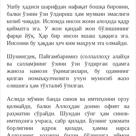
Ушбу ҳадиси шарифдан нафақат бошқа бировни,
балки ўзини ўзи ўлдириш ҳам мумкин эмаслиги
келиб чиқади. Исломда инсон жони алоҳида қадр
қийматга эга. У жон қандай жон бўлишининг
фарқи йўқ. Ҳар бир инсон яшаш ҳаққига эга.
Инсонни бу ҳақдан ҳеч ким маҳрум эта олмайди.
Шунингдек, Пайғамбаримиз (соллаллоҳу алайҳи
ва саллам)нинг ўзини ўзи ўлдирган одамга
жаноза намози ўқимаганлари, бу одамнинг
қилган номаъқулчилиги учун муносиб жазо
олишига ҳам тўхталиб ўтилган.
Аслида мўмин банда синов ва имтиҳонни орзу
қилмайди, балки Аллоҳдан доимо офият ва
раҳматни сўрайди. Шундан сўнг ҳам синов-
имтиҳонга учраса, сабр қилади. Бунинг ҳикмати
борлигини идрок қилади, ҳамма нарса
Аллоҳнинг хоҳиши билан бўлишига иймон