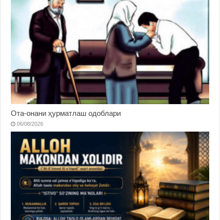
Ота-онани ҳурматлаш одоблари
06/08/2026