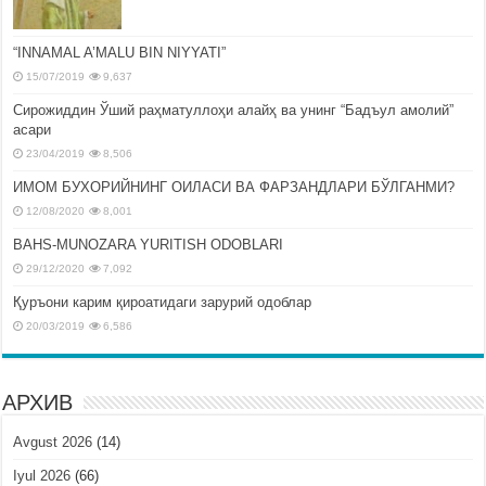
“INNAMAL A’MALU BIN NIYYATI”
15/07/2019
9,637
Сирожиддин Ўший раҳматуллоҳи алайҳ ва унинг “Бадъул амолий”
асари
23/04/2019
8,506
ИМОМ БУХОРИЙНИНГ ОИЛАСИ ВА ФАРЗАНДЛАРИ БЎЛГАНМИ?
12/08/2020
8,001
BAHS-MUNOZARA YURITISH ODOBLARI
29/12/2020
7,092
Қуръони карим қироатидаги зарурий одоблар
20/03/2019
6,586
АРХИВ
Avgust 2026
(14)
Iyul 2026
(66)