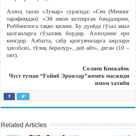
Аллоҳ таоло «Зумар» сурасида: «Сен (Менинг
тарафимдан): «Эй имон келтирган бандаларим,
Роббингизга тақво қилинг. Бу дунёда гўзал амал
қилганларга гўзаллик бордир. Аллоҳнинг ери
кенгдир. Албатта, сабр қилгувчиларга ажрлари
ҳисобсиз, тўлиқ берилур», деб айт», деган (10 –
оят).
Солиев Кенжабек
Чуст туман “Ғойиб Эронлар”жомеъ масжиди
имом хатиби
Related Articles