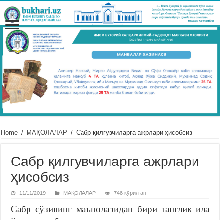
Home
/
МАҚОЛАЛАР
/
Сабр қилгувчиларга ажрлари ҳисобсиз
Сабр қилгувчиларга ажрлари
ҳисобсиз
11/11/2019
МАҚОЛАЛАР
748 кўрилган
Сабр сўзининг маъноларидан бири танглик ила