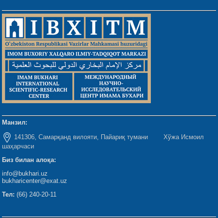
Манзил:
141306, Самарқанд вилояти, Пайариқ тумани Хўжа Исмоил
шаҳарчаси
Биз билан алоқа:
info@bukhari.uz
bukharicenter@exat.uz
Тел:
(66) 240-20-11