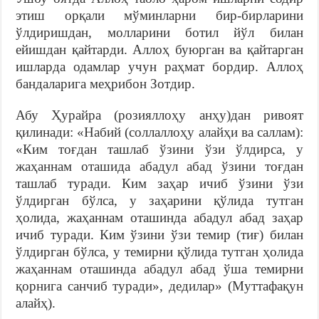
этиш орқали мўминларни бир-бирларини
ўлдиришдан, молларини ботил йўл билан
ейишдан қайтарди. Аллоҳ буюрган ва қайтарган
ишларда одамлар учун раҳмат бордир. Аллоҳ
бандаларига меҳрибон Зотдир.
Абу Ҳурайра (розияллоҳу анҳу)дан ривоят
қилинади: «Набий (соллаллоҳу алайҳи ва саллам):
«Ким тоғдан ташлаб ўзини ўзи ўлдирса, у
жаҳаннам оташида абадул абад ўзини тоғдан
ташлаб туради. Ким заҳар ичиб ўзини ўзи
ўлдирган бўлса, у заҳарини қўлида тутган
ҳолида, жаҳаннам оташинда абадул абад заҳар
ичиб туради. Ким ўзини ўзи темир (тиғ) билан
ўлдирган бўлса, у темирни қўлида тутган ҳолида
жаҳаннам оташинда абадул абад ўша темирни
қорнига санчиб туради», дедилар» (Муттафақун
алайҳ).