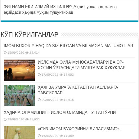
ФИТНАМИ ЁКИ ИЛМИЙ ИХТИЛОФ? Аҳли сунна вал жамоа
ақийдаси ҳақида муҳим тушунтириш
КЎП КЎРИЛГАНЛАР
IMOM BUXORIY HAQIDA SIZ BILGAN VA BILMAGAN MA’LUMOTLAR
15/09/2020
24,414
ИСЛОМДА ОИЛА МУНОСАБАТЛАРИ ВА ЭР-
ХОТИН ЎРТАСИДАГИ МУШТАРАК ҲУҚУҚЛАР
17/05/2022
14,053
ҲАЖ ВА УМРАГА КЕТАЁТГАН АЁЛЛАРГА
ТАВСИЯЛАР
29/06/2022
12,515
ХАДИЧА ОНАМИЗНИНГ ИСЛОМ ОЛАМИДА ТУТГАН ЎРНИ
29/09/2020
11,635
«СИЗ ИМОМ БУХОРИЙНИ БИЛАСИЗМИ?»
16/04/2020
11,369