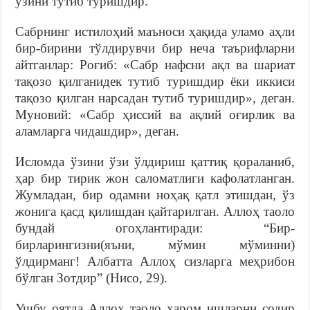
ўзини тутиб туришдир.
Сабрнинг истилоҳий маъноси ҳақида уламо аҳли
бир-бирини тўлдирувчи бир неча таърифларни
айтганлар: Роғиб: «Сабр нафсни ақл ва шариат
тақозо қилганидек тутиб туришдир ёки иккиси
тақозо қилган нарсадан тутиб туришдир», деган.
Муновий: «Сабр ҳиссий ва ақлий оғирлик ва
аламларга чидашдир», деган.
Исломда ўзини ўзи ўлдириш қаттиқ қораланиб,
ҳар бир тирик жон саломатлиги кафолатланган.
Жумладан, бир одамни ноҳақ қатл этишдан, ўз
жонига қасд қилишдан қайтарилган. Аллоҳ таоло
бундай огоҳлантиради: “Бир-
бирларингизни(яъни, мўмин мўминни)
ўлдирманг! Албатта Аллоҳ сизларга меҳрибон
бўлган Зотдир” (Нисо, 29).
Ушбу оятда Аллоҳ таоло ҳаром ишларни содир