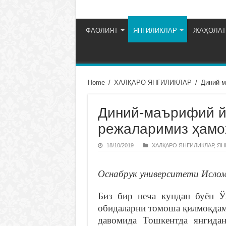
ФАОЛИЯТ
ЯНГИЛИКЛАР
ЖАҲОЛАТ
Home
/
ХАЛҚАРО ЯНГИЛИКЛАР
/
Диний-м
Диний-маърифий й
режаларимиз ҳамо
18/10/2019
ХАЛҚАРО ЯНГИЛИКЛАР
,
ЯН
Оснабрук университети Ислом
Биз бир неча кундан буён Ўз
обидаларни томоша қилмоқдам
давомида Тошкентда янгидан