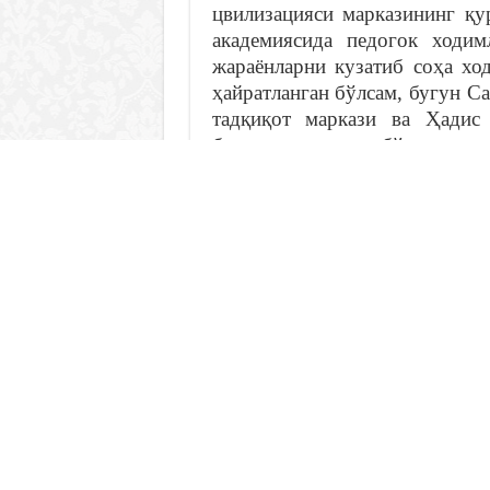
цвилизацияси марказининг қу
академиясида педогок ходи
жараёнларни кузатиб соҳа хо
ҳайратланган бўлсам, бугун 
тадқиқот маркази ва Ҳадис
бениҳоя хурсанд бўлдим ва
меъморчилик услубида, мил
муҳташам бинолар. Таърифга 
суратлар барчаси ажойиб! Қ
ислом тадқиқот марказлари б
Эришилган ютуқлар ва олиб
молик. Марказ ходимларининг 
Бу ерга ташриф буюрган инсти
Моворауннаҳр ҳудудидан ети
илмий меросини чуқур ў
боришмоқда.Шу жиҳатдан ул
диёрга ташрифи жуда ҳам 
тайёрлашга бўлган эътибор, 