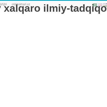
ҚИДА
old.bukhari.uz