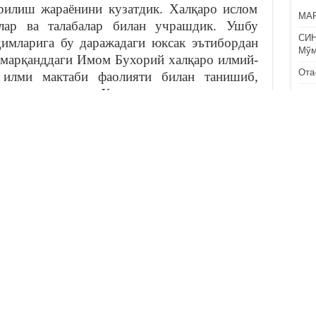
рилиш жараёнини кузатдик. Халқаро ислом
МАР
млар ва талабалар билан учрашдик. Ушбу
СИ
димларига бу даражадаги юксак эътибордан
Мўм
Самарқанддаги Имом Бухорий халқаро илмий-
Ота
 илми мактаби фаолияти билан танишиб,
 ҳавасим ортди. Ҳар иккиси ҳам шарқона
АЛЛ
фил
лий анъаналарни ўзида мужассам этган
сўз ожиз! Музейдаги экспонатлар, деворий
ФИТ
сун
исқа вақт ичида Марказ хориждаги кўплаб
туш
илан ҳамкорлик алоқаларини йўлга қўйибди.
 борилаётган тадқиқот ишлари эътирофга
келгуси ишларига омад тилайман!
КЎ
тутимиз талабаларининг барчаси Германияда
IMO
шиб чиққан мутафаккир ва алломаларнинг
BIL
рганиб, тадқиқ этиш устида иш олиб
15
арнинг алломалар туғилиб ижод қилган
фойдали бўлди. Илмий муҳит, кадрлар
ислом дини нуфузини ошириш борасида олиб