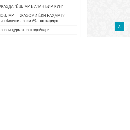
КАЗДА “ЁШЛАР БИЛАН БИР КУН”
НОВЛАР — ЖАЗОМИ ЁКИ РАҲМАТ?
ин билиши лозим бўлган ҳақиқат
A
-онани ҳурматлаш одоблари
ОҲ МАКОНДАН ХОЛИДИР (“Ал-Эътимод
 эътиқод” асари асосида)
НАМИ ЁКИ ИЛМИЙ ИХТИЛОФ? Аҳли
на вал жамоа ақийдаси ҳақида муҳим
унтириш
П КЎРИЛГАНЛАР
M BUXORIY HAQIDA SIZ BILGAN VA
MAGAN MA’LUMOTLAR
/09/2020
24,417
ИСЛОМДА ОИЛА
МУНОСАБАТЛАРИ ВА ЭР-
ХОТИН ЎРТАСИДАГИ