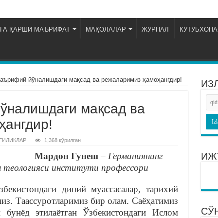
ГА ҚАРШИ МАЪРИФАТ
МАҚОЛАЛАР
ЖУРНАЛ
КУТУБХОНА
аърифий йўналишдаги мақсад ва режаларимиз ҳамоҳангдир!
ИЗ
ўналишдаги мақсад ва
ҳангдир!
ГИЛИКЛАР
1,368 кўрилган
Мардон Гунеш
–
Германиянинг
ИЖ
 теологияси
институти профессори
бекистондаги диний муассасалар, тарихий
из. Таассуротларимиз бир олам. Саёҳатимиз
СЎ
 бунёд этилаётган Ўзбекистондаги Ислом