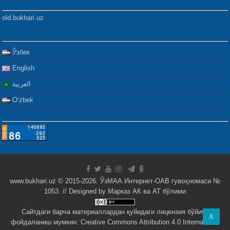
old.bukhari.uz
Ўзбек
English
العربية
Oʻzbek
www.bukhari.uz © 2015-2026. ЎзМАА Интернет-ОАВ гувоҳномаси №
1053. // Designed by
Марказ АК ва АТ бўлими
Сайтдаги барча материаллардан қуйидаги лицензия бўйича
A
фойдаланиш мумкин:
Creative Commons Attribution 4.0 International