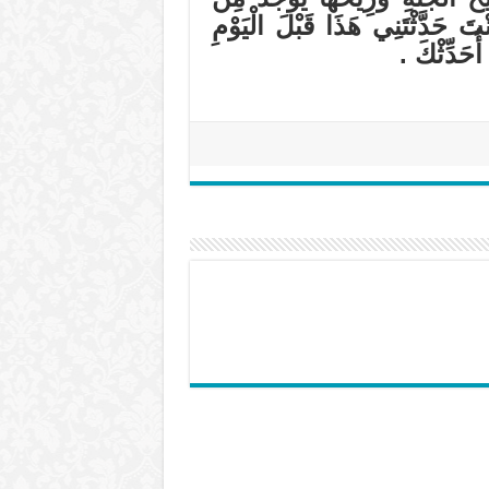
تَ حَدَّثْتَنِي هَذَا قَبْلَ الْيَوْمِ
أُحَدِّثْكَ .