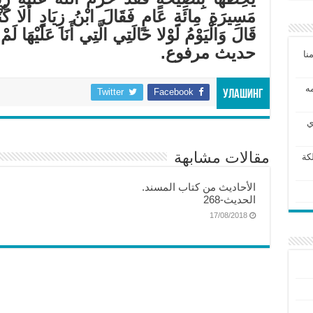
مَسِيرَةِ مِائَةِ عَامٍ فَقَالَ ابْنُ زِيَادٍ أَلا كُنْ
قَالَ وَالْيَوْمُ لَوْلا حَالَتِي الَّتِي أَنَا عَلَيْهَا لَمْ 
حديث مرفوع.
نا
مه
Twitter
Facebook
Улашинг
ي
مقالات مشابهة
كة
الأحاديث من كتاب المسند.
الحديث-268
17/08/2018