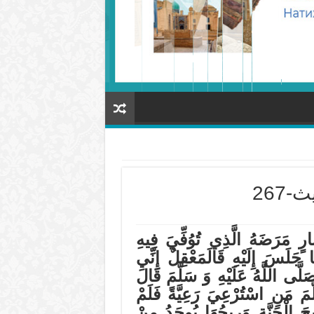
267
رَضَهُ الَّذِي تُوُفِّيَ فِيهِ
َا جَلَسَ إِلَيْهِ قَالَمَعْقِلٌ إِنِّي
لَّى اللَّهُ عَلَيْهِ وَ سَلَّمَ قَالَ
مَ مَنِ اسْتُرْعِيَ رَعِيَّةً فَلَمْ
يحَ الْجَنَّةِ وَرِيحُهَا يُوجَدُ مِنْ