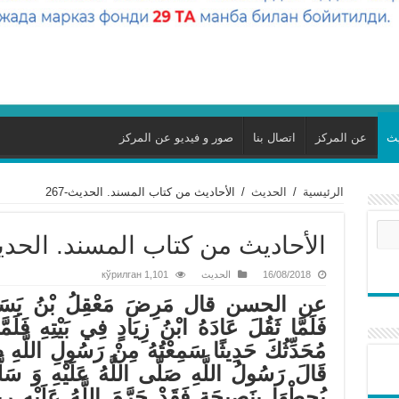
يث
عن المركز
اتصال بنا
صور و فيديو عن المركز
الرئيسية
/
الحديث
/
الأحاديث من كتاب المسند. الحديث-267
الأحاديث من كتاب المسند. الحديث-
16/08/2018
الحديث
1,101 кўрилган
عن الحسن قال مَرِضَ مَعْقِلُ بْنُ يَسَارٍ مَ
فَلَمَّا ثَقُلَ عَادَهُ ابْنُ زِيَادٍ فِي بَيْتِهِ فَلَمّ
مُحَدِّثُكَ حَدِيثًا سَمِعْتُهُ مِنْ رَسُولِ اللَّهِ صَ
قَالَ رَسُولُ اللَّهِ صَلَّى اللَّهُ عَلَيْهِ وَ سَلَّ
يُحِطْهَا بِنَصِيحَةٍ فَقَدْ حَرَّمَ اللَّهُ عَلَيْهِ رِ