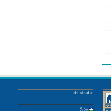
old.bukhari.uz
Ўзбек