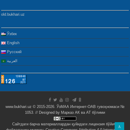
old.bukhari.uz
Ўзбек
English
Русский
العربية
www.bukhari.uz © 2015-2026. ЎзМАА Интернет-ОАВ гувоҳномаси №
1053. // Designed by
Марказ АК ва АТ бўлими
Сайтдаги барча материаллардан қуйидаги лицензия бўйича
A
фойдаланиш мумкин:
Creative Commons Attribution 4.0 International