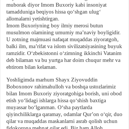
muborak diyor Imom Buxoriy kabi insoniyat
tamadduniga beqiyos hissa qoʻshgan ulugʻ
allomalarni yetishtirgan.
Imom Buxoriyning boy ilmiy merosi butun
musulmon olamining umumiy maʼnaviy boyligidir.
U zotning majmuasi nafaqat muqaddas ziyoratgoh,
balki ilm, maʼrifat va islom sivilizatsiyasining buyuk
ramzidir. Oʻzbekistonni oʻzimning ikkinchi Vatanim
deb bilaman va bu yurtga har doim chuqur mehr va
ehtirom bilan kelaman.
Yoshligimda marhum Shayx Ziyovuddin
Boboxonov rahimahulloh va boshqa ustozlarimiz
bilan Imom Buxoriy ziyoratgohiga borish, uni obod
etish yoʻlidagi ishlarga hissa qoʻshish baxtiga
muyassar boʻlganman. Oʻsha paytlarda
qiyinchiliklarga qaramay, odamlar Qurʼon oʻqir, duo
qilar va muqaddas maskanlarni asrab qolish uchun
fidokorona mehnat qilar edi. Biz ham Alloh