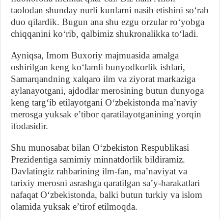
taolodan shunday nurli kunlarni nasib etishini soʻrab
duo qilardik. Bugun ana shu ezgu orzular roʻyobga
chiqqanini koʻrib, qalbimiz shukronalikka toʻladi.
Ayniqsa, Imom Buxoriy majmuasida amalga
oshirilgan keng koʻlamli bunyodkorlik ishlari,
Samarqandning xalqaro ilm va ziyorat markaziga
aylanayotgani, ajdodlar merosining butun dunyoga
keng targʻib etilayotgani Oʻzbekistonda maʼnaviy
merosga yuksak eʼtibor qaratilayotganining yorqin
ifodasidir.
Shu munosabat bilan Oʻzbekiston Respublikasi
Prezidentiga samimiy minnatdorlik bildiramiz.
Davlatingiz rahbarining ilm-fan, maʼnaviyat va
tarixiy merosni asrashga qaratilgan saʼy-harakatlari
nafaqat Oʻzbekistonda, balki butun turkiy va islom
olamida yuksak eʼtirof etilmoqda.