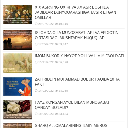
XIX ASRNING OXIRI VA XX ASR BOSHIDA
JADIDLAR DUNYOQARASHIGA TAʼSIR ETGAN
OMILLAR
29/07/2022
40,846
ISLOMDA OILA MUNOSABATLARI VA ER-XOTIN
OʻRTASIDAGI MUSHTARAK HUQUQLAR
17/05/2022
39,447
IMOM BUXORIY HAYOT YOʻLI VA ILMIY FAOLIYATI
15/11/2022
36,390
ZAHIRIDDIN MUHAMMAD BOBUR HAQIDA 10 TA
FAKT
14/02/2022
34,755
HAYZ KOʻRGAN AYOL BILAN MUNOSABAT
QANDAY BOʻLADI?
18/05/2023
33,434
SHARQ ALLOMALARINING ILMIY MEROSI