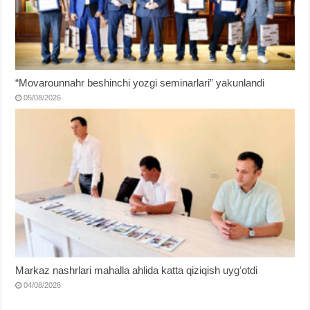
“Movarounnahr beshinchi yozgi seminarlari” yakunlandi
05/08/2026
Markaz nashrlari mahalla ahlida katta qiziqish uygʻotdi
04/08/2026