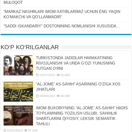
MULOQOT
“MARKAZ NASHRLARI IMOM-XATIBLARIMIZ UCHUN ENG YAQIN
KOʻMAKCHI VA QOʻLLANMADIR”
“SADDI ISKANDARIY” DOSTONINING NOMLANISHI XUSUSIDA…
KO‘P KO‘RILGANLAR
TURKISTONDA JADIDLAR HARAKATINING
RIVOJLANISHI VA UNDA GʻOZI YUNUSNING
TUTGAN OʻRNI
15/07/2022
52,860
“AL-JOMEʼ AS-SAHIH” ASARINING OʻZIGA XOS
JIHATLARI
29/08/2022
48,988
IMOM BUXORIYNING “AL-JOMEʼ AS-SAHIH” HADIS
TOʻPLAMINING YOZILISH USLUBI, SAHIHLIK
SHARTLARINI QIYOSIY, LЕKSIK SЕMANTIK
TAHLILI
03/02/2022
47,930