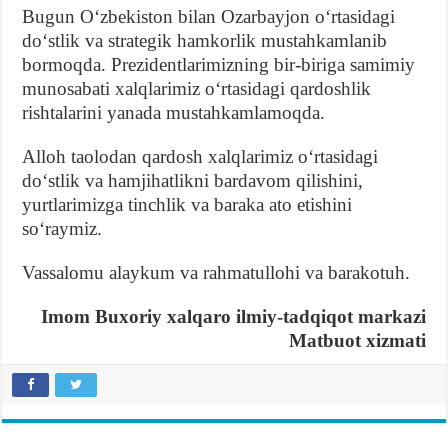
Bugun Oʻzbekiston bilan Ozarbayjon oʻrtasidagi
doʻstlik va strategik hamkorlik mustahkamlanib
bormoqda. Prezidentlarimizning bir-biriga samimiy
munosabati xalqlarimiz oʻrtasidagi qardoshlik
rishtalarini yanada mustahkamlamoqda.
Alloh taolodan qardosh xalqlarimiz oʻrtasidagi
doʻstlik va hamjihatlikni bardavom qilishini,
yurtlarimizga tinchlik va baraka ato etishini
soʻraymiz.
Vassalomu alaykum va rahmatullohi va barakotuh.
Imom Buxoriy xalqaro ilmiy-tadqiqot markazi
Matbuot xizmati