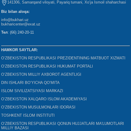
141306, Samarqand viloyati, Payariq tumani, Xo‘ja Ismoil shaharchasi
Biz bilan aloqa:
info@bukhari.uz
bukharicenter
@exat.uz
Тел
: (66) 240-20-11
HAMKOR SAYTLAR:
O‘ZBEKISTON RESPUBLIKASI PREZIDENTINING MATBUOT XIZMATI
O‘ZBEKISTON RESPUBLIKASI HUKUMAT PORTALI
O‘ZBEKISTON MILLIY AXBOROT AGENTLIGI
DIN ISHLARI BO‘YICHA QO‘MITA
ISLOM SIVILIZATSIYASI MARKAZI
O‘ZBEKISTON XALQARO ISLOM AKADEMIYASI
O‘ZBEKISTON MUSULMONLARI IDORASI
TOSHKENT ISLOM INSTITUTI
O‘ZBEKISTON RESPUBLIKASI QONUN HUJJATLARI MA’LUMOTLARI
MILLIY BAZASI