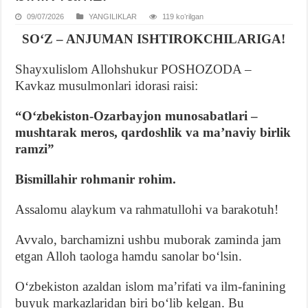
09/07/2026
YANGILIKLAR
119 koʻrilgan
SOʻZ – ANJUMAN ISHTIROKCHILARIGA!
Shayxulislom Allohshukur POSHOZODA –
Kavkaz musulmonlari idorasi raisi:
“Oʻzbekiston-Ozarbayjon munosabatlari –
mushtarak meros, qardoshlik va maʼnaviy birlik
ramzi”
Bismillahir rohmanir rohim.
Assalomu alaykum va rahmatullohi va barakotuh!
Avvalo, barchamizni ushbu muborak zaminda jam
etgan Alloh taologa hamdu sanolar boʻlsin.
Oʻzbekiston azaldan islom maʼrifati va ilm-fanining
buyuk markazlaridan biri boʻlib kelgan. Bu