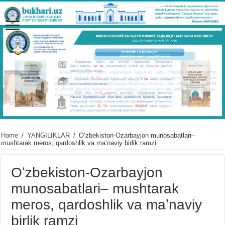
Home
/
YANGILIKLAR
/
Oʻzbekiston-Ozarbayjon munosabatlari–
mushtarak meros, qardoshlik va maʼnaviy birlik ramzi
Oʻzbekiston-Ozarbayjon
munosabatlari– mushtarak
meros, qardoshlik va maʼnaviy
birlik ramzi