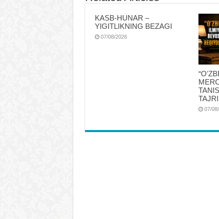
KASB-HUNAR –
YIGITLIKNING BEZAGI
07/08/2026
“OʻZ
MERO
TANI
TAJRI
07/08