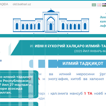
AQIDA
old.bukhari.uz