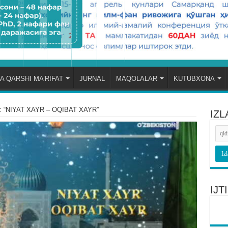
A QARSHI MA’RIFAT
JURNAL
MAQOLALAR
KUTUBXONA
ri: “NIYAT XAYR – OQIBAT XAYR”
IZL
IJ