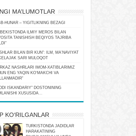
ʻNGI MA’LUMOTLAR
B-HUNAR – YIGITLIKNING BEZAGI
ZBEKISTONDA ILMIY MEROS BILAN
OSITA TANISHISH BEQIYOS TAJRIBA
LDI”
SHLAR BILAN BIR KUN”: ILM, MAʼNAVIYAT
KELAJAK SARI MULOQOT
RKAZ NASHRLARI IMOM-XATIBLARIMIZ
UN ENG YAQIN KOʻMAKCHI VA
LLANMADIR”
DDI ISKANDARIY” DOSTONINING
LANISHI XUSUSIDA…
P KO‘RILGANLAR
TURKISTONDA JADIDLAR
HARAKATINING