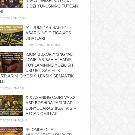
RIVOJLANISHI VA UNDA
GʻOZI YUNUSNING TUTGAN
NI
/07/2022
52,860
“AL-JOMEʼ AS-SAHIH”
ASARINING OʻZIGA XOS
JIHATLARI
29/08/2022
48,991
IMOM BUXORIYNING “AL-
JOMEʼ AS-SAHIH” HADIS
TOʻPLAMINING YOZILISH
USLUBI, SAHIHLIK
RTLARINI QIYOSIY, LЕKSIK SЕMANTIK
LILI
/02/2022
47,933
XIX ASRNING OXIRI VA XX
ASR BOSHIDA JADIDLAR
DUNYOQARASHIGA TAʼSIR
ETGAN OMILLAR
/07/2022
40,847
ISLOMDA OILA