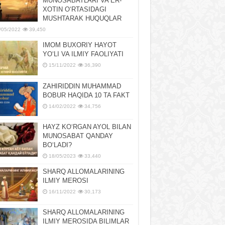
MUNOSABATLARI VA ER-
XOTIN OʻRTASIDAGI
MUSHTARAK HUQUQLAR
/05/2022
39,450
IMOM BUXORIY HAYOT
YOʻLI VA ILMIY FAOLIYATI
15/11/2022
36,390
ZAHIRIDDIN MUHAMMAD
BOBUR HAQIDA 10 TA FAKT
14/02/2022
34,756
HAYZ KOʻRGAN AYOL BILAN
MUNOSABAT QANDAY
BOʻLADI?
18/05/2023
33,440
SHARQ ALLOMALARINING
ILMIY MEROSI
16/11/2022
30,173
SHARQ ALLOMALARINING
ILMIY MЕROSIDA BILIMLAR