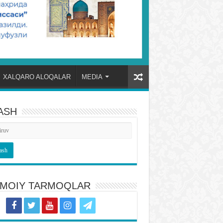
XALQARO ALOQALAR
MEDIA
ASH
TIMOIY TARMOQLAR