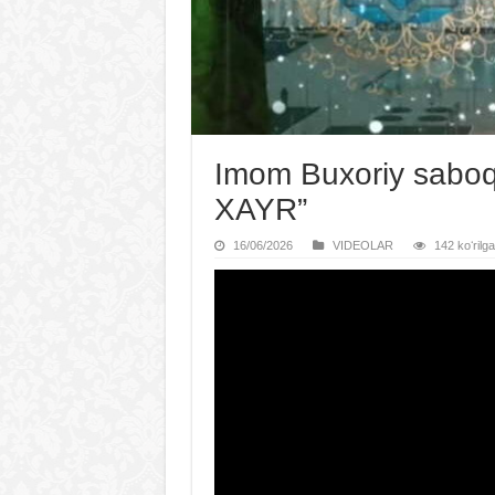
Imom Buxoriy saboq
XAYR”
16/06/2026
VIDЕOLAR
142 koʻrilg