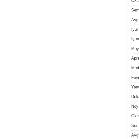
Okt
Sen
Avg
Iyul
Iyun
May
Apre
Mar
Fevr
Yan
Dek
Noy
Okt
Sen
Avg