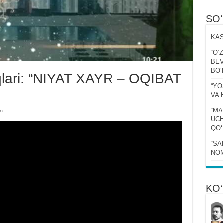
SO
KAS
“Oʻ
BEV
BOʻ
lari: “NIYAT XAYR – OQIBAT
“YO
VA 
“MA
an
UCH
QOʻ
“SA
NOM
KO‘