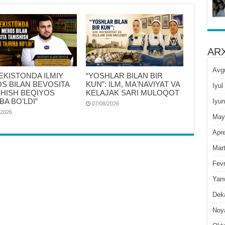
ARX
Avg
BEKISTONDA ILMIY
“YOSHLAR BILAN BIR
S BILAN BEVOSITA
KUN”: ILM, MAʼNAVIYAT VA
Iyul
SHISH BEQIYOS
KELAJAK SARI MULOQOT
BA BOʻLDI”
Iyun
07/08/2026
/2026
May
Apre
Mar
Fevr
Yan
Dek
Noy