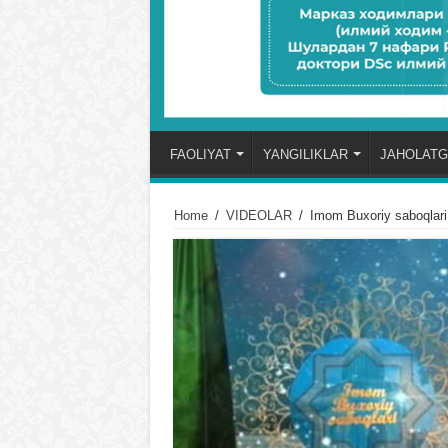
FAOLIYAT
YANGILIKLAR
JAHOLATG
Home
/
VIDЕOLAR
/
Imom Buxoriy saboqla