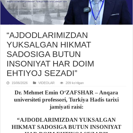
“AJDODLARIMIZDAN
YUKSALGAN HIKMAT
SADOSIGA BUTUN
INSONIYAT HAR DOIM
EHTIYOJ SEZADI”
15/06/2026
VIDЕOLAR
209 koʻrilgan
Dr. Mehmet Emin OʻZAFSHAR
–
Anqara
universiteti professori, Turkiya Hadis tarixi
jamiyati raisi
:
“
AJDODLARIMIZDAN YUKSALGAN
HIKMAT SADOSIGA BUTUN INSONIYAT