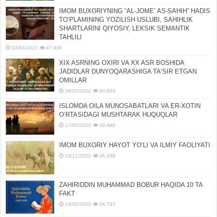
IMOM BUXORIYNING “AL-JOMEʼ AS-SAHIH” HADIS
TOʻPLAMINING YOZILISH USLUBI, SAHIHLIK
SHARTLARINI QIYOSIY, LЕKSIK SЕMANTIK
TAHLILI
03/02/2022
47,939
XIX ASRNING OXIRI VA XX ASR BOSHIDA
JADIDLAR DUNYOQARASHIGA TAʼSIR ETGAN
OMILLAR
29/07/2022
40,853
ISLOMDA OILA MUNOSABATLARI VA ER-XOTIN
OʻRTASIDAGI MUSHTARAK HUQUQLAR
17/05/2022
39,466
IMOM BUXORIY HAYOT YOʻLI VA ILMIY FAOLIYATI
15/11/2022
36,396
ZAHIRIDDIN MUHAMMAD BOBUR HAQIDA 10 TA
FAKT
14/02/2022
34,767