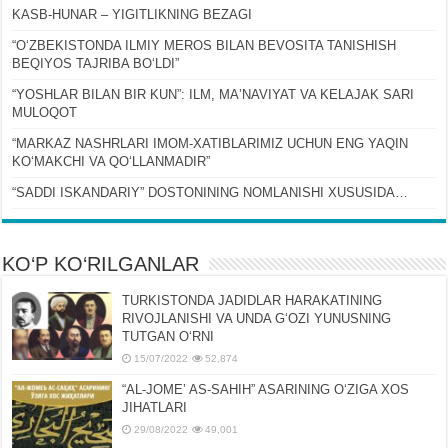
KASB-HUNAR – YIGITLIKNING BEZAGI
“OʻZBEKISTONDA ILMIY MEROS BILAN BEVOSITA TANISHISH
BEQIYOS TAJRIBA BOʻLDI”
“YOSHLAR BILAN BIR KUN”: ILM, MAʼNAVIYAT VA KELAJAK SARI
MULOQOT
“MARKAZ NASHRLARI IMOM-XATIBLARIMIZ UCHUN ENG YAQIN
KOʻMAKCHI VA QOʻLLANMADIR”
“SADDI ISKANDARIY” DOSTONINING NOMLANISHI XUSUSIDA…
KO‘P KO‘RILGANLAR
TURKISTONDA JADIDLAR HARAKATINING
RIVOJLANISHI VA UNDA GʻOZI YUNUSNING
TUTGAN OʻRNI
15/07/2022
52,874
“AL-JOMEʼ AS-SAHIH” ASARINING OʻZIGA XOS
JIHATLARI
29/08/2022
49,001