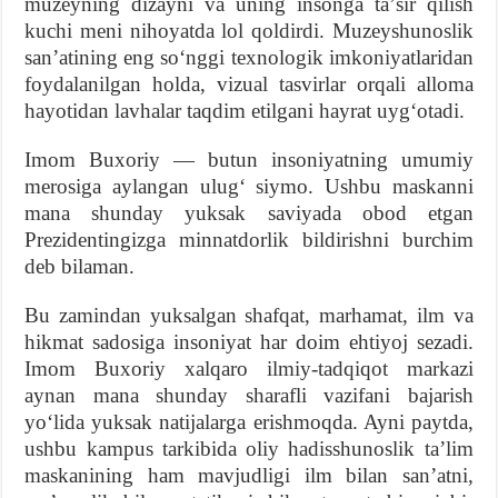
muzeyning dizayni va uning insonga taʼsir qilish
kuchi meni nihoyatda lol qoldirdi. Muzeyshunoslik
sanʼatining eng soʻnggi texnologik imkoniyatlaridan
foydalanilgan holda, vizual tasvirlar orqali alloma
hayotidan lavhalar taqdim etilgani hayrat uygʻotadi.
Imom Buxoriy — butun insoniyatning umumiy
merosiga aylangan ulugʻ siymo. Ushbu maskanni
mana shunday yuksak saviyada obod etgan
Prezidentingizga minnatdorlik bildirishni burchim
deb bilaman.
Bu zamindan yuksalgan shafqat, marhamat, ilm va
hikmat sadosiga insoniyat har doim ehtiyoj sezadi.
Imom Buxoriy xalqaro ilmiy-tadqiqot markazi
aynan mana shunday sharafli vazifani bajarish
yoʻlida yuksak natijalarga erishmoqda. Ayni paytda,
ushbu kampus tarkibida oliy hadisshunoslik taʼlim
maskanining ham mavjudligi ilm bilan sanʼatni,