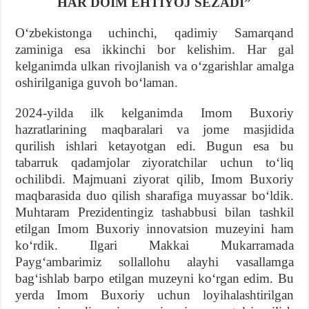
HAR DOIM EHTIYOJ SEZADI
”
Oʻzbekistonga uchinchi, qadimiy Samarqand
zaminiga esa ikkinchi bor kelishim. Har gal
kelganimda ulkan rivojlanish va oʻzgarishlar amalga
oshirilganiga guvoh boʻlaman.
2024-yilda ilk kelganimda Imom Buxoriy
hazratlarining maqbaralari va jome masjidida
qurilish ishlari ketayotgan edi. Bugun esa bu
tabarruk qadamjolar ziyoratchilar uchun toʻliq
ochilibdi. Majmuani ziyorat qilib, Imom Buxoriy
maqbarasida duo qilish sharafiga muyassar boʻldik.
Muhtaram Prezidentingiz tashabbusi bilan tashkil
etilgan Imom Buxoriy innovatsion muzeyini ham
koʻrdik. Ilgari Makkai Mukarramada
Paygʻambarimiz sollallohu alayhi vasallamga
bagʻishlab barpo etilgan muzeyni koʻrgan edim. Bu
yerda Imom Buxoriy uchun loyihalashtirilgan