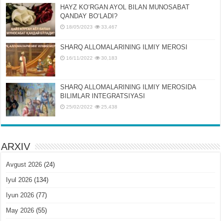
HAYZ KOʻRGAN AYOL BILAN MUNOSABAT
QANDAY BOʻLADI?
18/05/2023
33,467
SHARQ ALLOMALARINING ILMIY MEROSI
16/11/2022
30,183
SHARQ ALLOMALARINING ILMIY MЕROSIDA
BILIMLAR INTЕGRATSIYASI
25/02/2022
25,438
ARXIV
Avgust 2026
(24)
Iyul 2026
(134)
Iyun 2026
(77)
May 2026
(55)