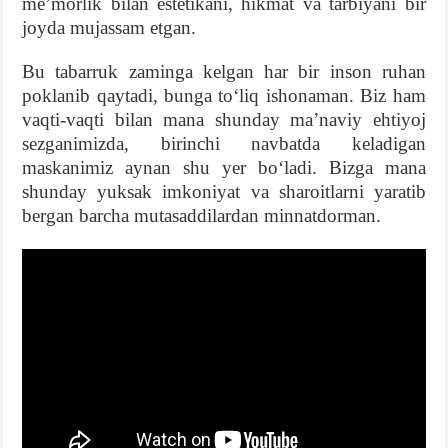
meʼmorlik bilan estetikani, hikmat va tarbiyani bir
joyda mujassam etgan.
Bu tabarruk zaminga kelgan har bir inson ruhan
poklanib qaytadi, bunga toʻliq ishonaman. Biz ham
vaqti-vaqti bilan mana shunday maʼnaviy ehtiyoj
sezganimizda, birinchi navbatda keladigan
maskanimiz aynan shu yer boʻladi. Bizga mana
shunday yuksak imkoniyat va sharoitlarni yaratib
bergan barcha mutasaddilardan minnatdorman.