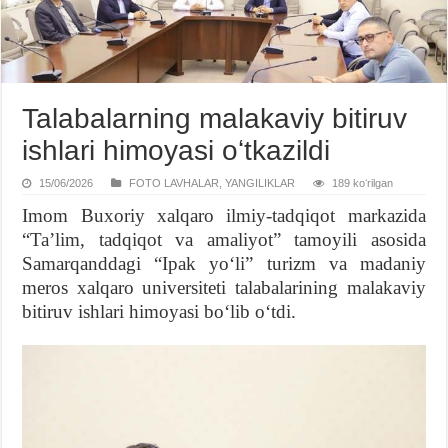
Talabalarning malakaviy bitiruv
ishlari himoyasi oʻtkazildi
15/06/2026
FOTO LAVHALAR
,
YANGILIKLAR
189 koʻrilgan
Imom Buxoriy xalqaro ilmiy-tadqiqot markazida
“Taʼlim, tadqiqot va amaliyot” tamoyili asosida
Samarqanddagi “Ipak yoʻli” turizm va madaniy
meros xalqaro universiteti talabalarining malakaviy
bitiruv ishlari himoyasi boʻlib oʻtdi.