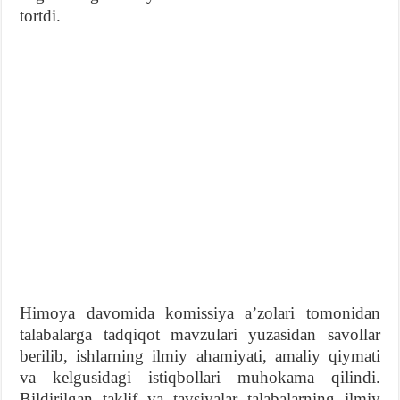
tortdi.
Himoya davomida komissiya aʼzolari tomonidan
talabalarga tadqiqot mavzulari yuzasidan savollar
berilib, ishlarning ilmiy ahamiyati, amaliy qiymati
va kelgusidagi istiqbollari muhokama qilindi.
Bildirilgan taklif va tavsiyalar talabalarning ilmiy