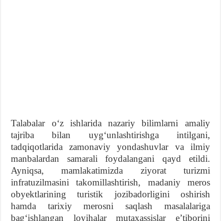
Talabalar oʻz ishlarida nazariy bilimlarni amaliy
tajriba bilan uygʻunlashtirishga intilgani,
tadqiqotlarida zamonaviy yondashuvlar va ilmiy
manbalardan samarali foydalangani qayd etildi.
Ayniqsa, mamlakatimizda ziyorat turizmi
infratuzilmasini takomillashtirish, madaniy meros
obyektlarining turistik jozibadorligini oshirish
hamda tarixiy merosni saqlash masalalariga
bagʻishlangan loyihalar mutaxassislar eʼtiborini