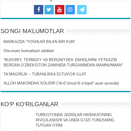
SOʻNGI MA’LUMOTLAR
MARKAZDA “YOSHLAR BILAN BIR KUN”
Ota-onani hurmatlash odoblari
“BUXORIY, TERMIZIY VA BERUNIYDEK DAHOLARNI YETKAZIB
BERGAN OʻZBEKISTON ZAMINIDA TURGANIMDAN MAMNUNMAN”
TAʼMAGIRLIK – TUBANLIKKA ELTUVCHI ILLAT
ALLOH MAKONDAN XOLIDIR (“Al-Eʼtimod fil eʼtiqod” asari asosida)
KO‘P KO‘RILGANLAR
TURKISTONDA JADIDLAR HARAKATINING
RIVOJLANISHI VA UNDA GʻOZI YUNUSNING
TUTGAN OʻRNI