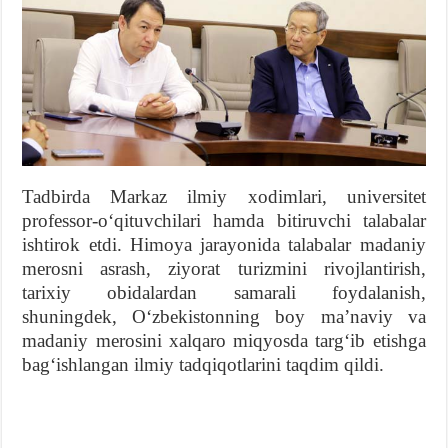
Tadbirda Markaz ilmiy xodimlari, universitet
professor-oʻqituvchilari hamda bitiruvchi talabalar
ishtirok etdi. Himoya jarayonida talabalar madaniy
merosni asrash, ziyorat turizmini rivojlantirish,
tarixiy obidalardan samarali foydalanish,
shuningdek, Oʻzbekistonning boy maʼnaviy va
madaniy merosini xalqaro miqyosda targʻib etishga
bagʻishlangan ilmiy tadqiqotlarini taqdim qildi.