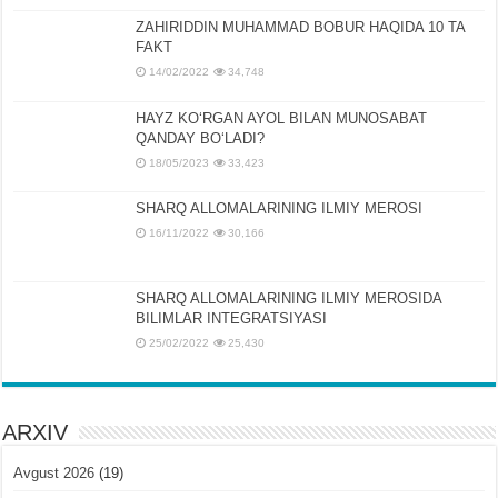
ZAHIRIDDIN MUHAMMAD BOBUR HAQIDA 10 TA
FAKT
14/02/2022
34,748
HAYZ KOʻRGAN AYOL BILAN MUNOSABAT
QANDAY BOʻLADI?
18/05/2023
33,423
SHARQ ALLOMALARINING ILMIY MEROSI
16/11/2022
30,166
SHARQ ALLOMALARINING ILMIY MЕROSIDA
BILIMLAR INTЕGRATSIYASI
25/02/2022
25,430
ARXIV
Avgust 2026
(19)