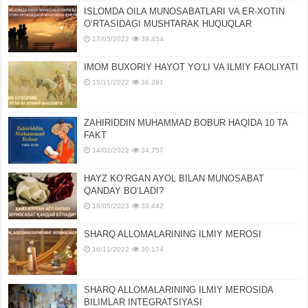
ISLOMDA OILA MUNOSABATLARI VA ER-XOTIN
OʻRTASIDAGI MUSHTARAK HUQUQLAR
17/05/2022
39,454
IMOM BUXORIY HAYOT YOʻLI VA ILMIY FAOLIYATI
15/11/2022
36,391
ZAHIRIDDIN MUHAMMAD BOBUR HAQIDA 10 TA
FAKT
14/02/2022
34,757
HAYZ KOʻRGAN AYOL BILAN MUNOSABAT
QANDAY BOʻLADI?
18/05/2023
33,442
SHARQ ALLOMALARINING ILMIY MEROSI
16/11/2022
30,174
SHARQ ALLOMALARINING ILMIY MЕROSIDA
BILIMLAR INTЕGRATSIYASI