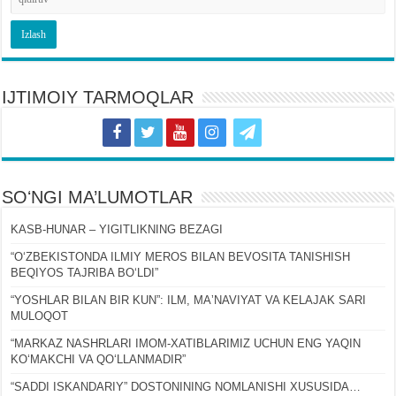
IJTIMOIY TARMOQLAR
SOʻNGI MA’LUMOTLAR
KASB-HUNAR – YIGITLIKNING BEZAGI
“OʻZBEKISTONDA ILMIY MEROS BILAN BEVOSITA TANISHISH
BEQIYOS TAJRIBA BOʻLDI”
“YOSHLAR BILAN BIR KUN”: ILM, MAʼNAVIYAT VA KELAJAK SARI
MULOQOT
“MARKAZ NASHRLARI IMOM-XATIBLARIMIZ UCHUN ENG YAQIN
KOʻMAKCHI VA QOʻLLANMADIR”
“SADDI ISKANDARIY” DOSTONINING NOMLANISHI XUSUSIDA…