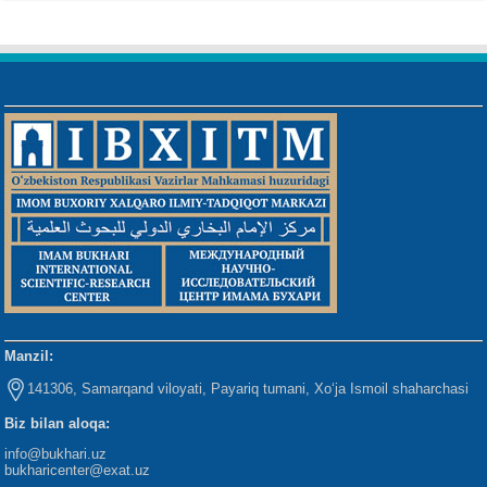
Manzil:
141306, Samarqand viloyati, Payariq tumani, Xo‘ja Ismoil shaharchasi
Biz bilan aloqa:
info@bukhari.uz
bukharicenter
@exat.uz