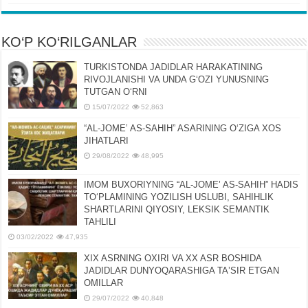
KO‘P KO‘RILGANLAR
TURKISTONDA JADIDLAR HARAKATINING
RIVOJLANISHI VA UNDA GʻOZI YUNUSNING
TUTGAN OʻRNI
15/07/2022
52,863
“AL-JOMEʼ AS-SAHIH” ASARINING OʻZIGA XOS
JIHATLARI
29/08/2022
48,995
IMOM BUXORIYNING “AL-JOMEʼ AS-SAHIH” HADIS
TOʻPLAMINING YOZILISH USLUBI, SAHIHLIK
SHARTLARINI QIYOSIY, LЕKSIK SЕMANTIK
TAHLILI
03/02/2022
47,935
XIX ASRNING OXIRI VA XX ASR BOSHIDA
JADIDLAR DUNYOQARASHIGA TAʼSIR ETGAN
OMILLAR
29/07/2022
40,848