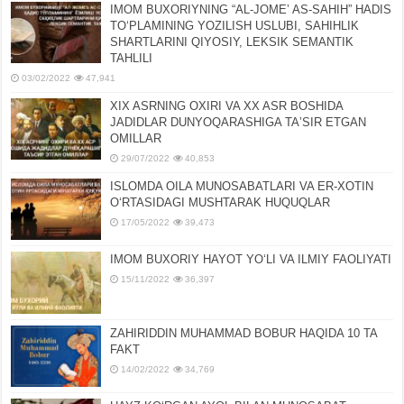
IMOM BUXORIYNING “AL-JOMEʼ AS-SAHIH” HADIS
TOʻPLAMINING YOZILISH USLUBI, SAHIHLIK
SHARTLARINI QIYOSIY, LЕKSIK SЕMANTIK
TAHLILI
03/02/2022
47,941
XIX ASRNING OXIRI VA XX ASR BOSHIDA
JADIDLAR DUNYOQARASHIGA TAʼSIR ETGAN
OMILLAR
29/07/2022
40,853
ISLOMDA OILA MUNOSABATLARI VA ER-XOTIN
OʻRTASIDAGI MUSHTARAK HUQUQLAR
17/05/2022
39,473
IMOM BUXORIY HAYOT YOʻLI VA ILMIY FAOLIYATI
15/11/2022
36,397
ZAHIRIDDIN MUHAMMAD BOBUR HAQIDA 10 TA
FAKT
14/02/2022
34,769