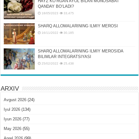
HAYZ KOʻRGAN AYOL BILAN MUNOSABAT
QANDAY BOʻLADI?
18/05/2023
33,475
SHARQ ALLOMALARINING ILMIY MEROSI
16/11/2022
30,185
SHARQ ALLOMALARINING ILMIY MЕROSIDA
BILIMLAR INTЕGRATSIYASI
25/02/2022
25,438
ARXIV
Avgust 2026
(24)
Iyul 2026
(134)
Iyun 2026
(77)
May 2026
(55)
Aprel 2026
(99)