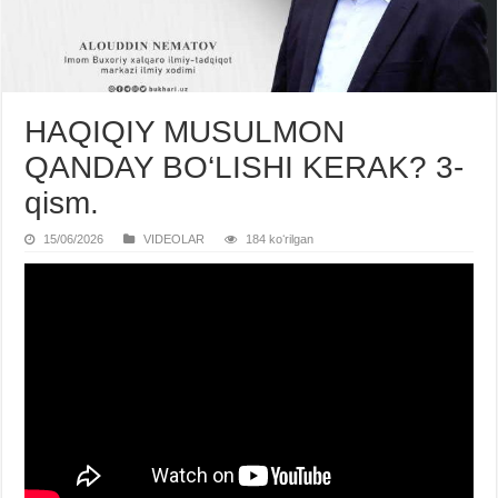
HAQIQIY MUSULMON
QANDAY BO‘LISHI KERAK? 3-
qism.
15/06/2026
VIDЕOLAR
184 koʻrilgan