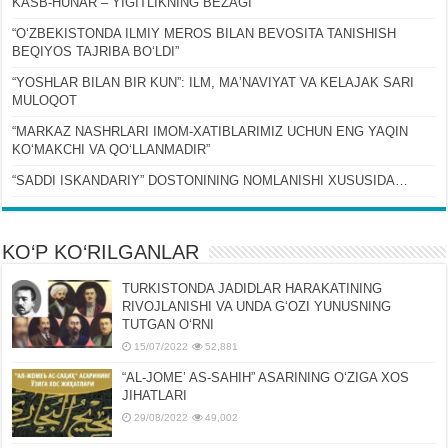
KASB-HUNAR – YIGITLIKNING BEZAGI
“OʻZBEKISTONDA ILMIY MEROS BILAN BEVOSITA TANISHISH
BEQIYOS TAJRIBA BOʻLDI”
“YOSHLAR BILAN BIR KUN”: ILM, MAʼNAVIYAT VA KELAJAK SARI
MULOQOT
“MARKAZ NASHRLARI IMOM-XATIBLARIMIZ UCHUN ENG YAQIN
KOʻMAKCHI VA QOʻLLANMADIR”
“SADDI ISKANDARIY” DOSTONINING NOMLANISHI XUSUSIDA…
KO‘P KO‘RILGANLAR
TURKISTONDA JADIDLAR HARAKATINING
RIVOJLANISHI VA UNDA GʻOZI YUNUSNING
TUTGAN OʻRNI
15/07/2022
52,881
“AL-JOMEʼ AS-SAHIH” ASARINING OʻZIGA XOS
JIHATLARI
29/08/2022
49,002