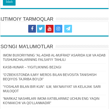
IJTIMOIY TARMOQLAR
SOʻNGI MA’LUMOTLAR
IMOM BUXORIYNING “AL-ADAB AL-MUFRAD” ASARIDA ILM VA ADAB
TUSHUNCHALARINING FALSAFIY TAHLILI
KASB-HUNAR – YIGITLIKNING BEZAGI
“OʻZBEKISTONDA ILMIY MEROS BILAN BEVOSITA TANISHISH
BEQIYOS TAJRIBA BOʻLDI”
“YOSHLAR BILAN BIR KUN”: ILM, MAʼNAVIYAT VA KELAJAK SARI
MULOQOT
“MARKAZ NASHRLARI IMOM-XATIBLARIMIZ UCHUN ENG YAQIN
KOʻMAKCHI VA QOʻLLANMADIR”