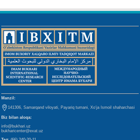
Manzil:
141306, Samarqand viloyati, Payariq tumani, Xo‘ja Ismoil shaharchasi
Biz bilan aloqa:
info@bukhari.uz
bukharicenter
@exat.uz
Тел
: (66) 240-20-11