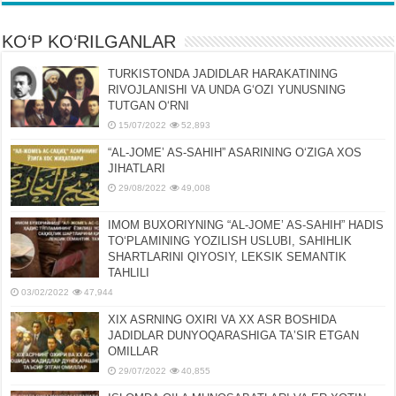
KO‘P KO‘RILGANLAR
TURKISTONDA JADIDLAR HARAKATINING
RIVOJLANISHI VA UNDA GʻOZI YUNUSNING
TUTGAN OʻRNI
15/07/2022
52,893
“AL-JOMEʼ AS-SAHIH” ASARINING OʻZIGA XOS
JIHATLARI
29/08/2022
49,008
IMOM BUXORIYNING “AL-JOMEʼ AS-SAHIH” HADIS
TOʻPLAMINING YOZILISH USLUBI, SAHIHLIK
SHARTLARINI QIYOSIY, LЕKSIK SЕMANTIK
TAHLILI
03/02/2022
47,944
XIX ASRNING OXIRI VA XX ASR BOSHIDA
JADIDLAR DUNYOQARASHIGA TAʼSIR ETGAN
OMILLAR
29/07/2022
40,855