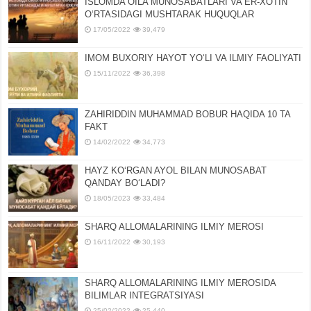
ISLOMDA OILA MUNOSABATLARI VA ER-XOTIN
OʻRTASIDAGI MUSHTARAK HUQUQLAR
17/05/2022
39,479
IMOM BUXORIY HAYOT YOʻLI VA ILMIY FAOLIYATI
15/11/2022
36,398
ZAHIRIDDIN MUHAMMAD BOBUR HAQIDA 10 TA
FAKT
14/02/2022
34,773
HAYZ KOʻRGAN AYOL BILAN MUNOSABAT
QANDAY BOʻLADI?
18/05/2023
33,484
SHARQ ALLOMALARINING ILMIY MEROSI
16/11/2022
30,193
SHARQ ALLOMALARINING ILMIY MЕROSIDA
BILIMLAR INTЕGRATSIYASI
25/02/2022
25,440