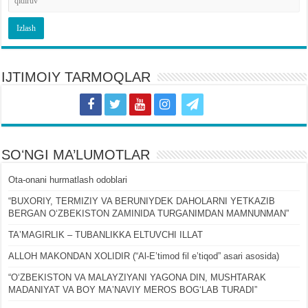
IJTIMOIY TARMOQLAR
SOʻNGI MA’LUMOTLAR
Ota-onani hurmatlash odoblari
“BUXORIY, TERMIZIY VA BERUNIYDEK DAHOLARNI YETKAZIB
BERGAN OʻZBEKISTON ZAMINIDA TURGANIMDAN MAMNUNMAN”
TAʼMAGIRLIK – TUBANLIKKA ELTUVCHI ILLAT
ALLOH MAKONDAN XOLIDIR (“Al-Eʼtimod fil eʼtiqod” asari asosida)
“OʻZBEKISTON VA MALAYZIYANI YAGONA DIN, MUSHTARAK
MADANIYAT VA BOY MAʼNAVIY MEROS BOGʻLAB TURADI”