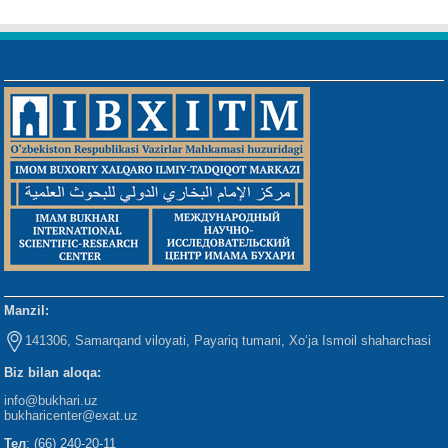
Manzil:
141306, Samarqand viloyati, Payariq tumani, Xo‘ja Ismoil shaharchasi
Biz bilan aloqa:
info@bukhari.uz
bukharicenter
@exat.uz
Тел
: (66) 240-20-11