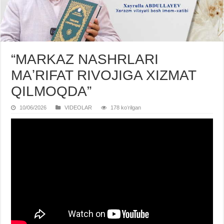
“MARKAZ NASHRLARI
MAʼRIFAT RIVOJIGA XIZMAT
QILMOQDA”
10/06/2026
VIDЕOLAR
178 koʻrilgan