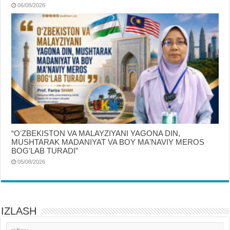
06/08/2026
“OʻZBEKISTON VA MALAYZIYANI YAGONA DIN,
MUSHTARAK MADANIYAT VA BOY MAʼNAVIY MEROS
BOGʻLAB TURADI”
05/08/2026
IZLASH