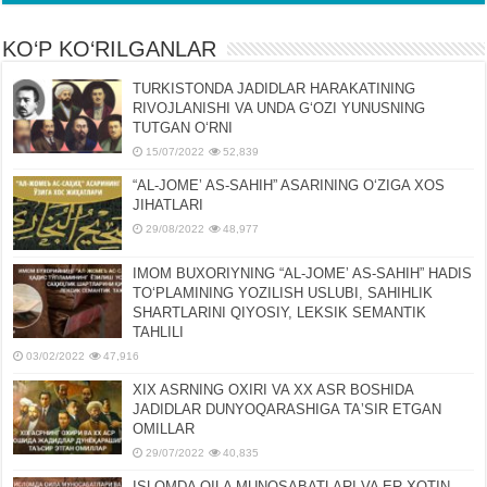
KO‘P KO‘RILGANLAR
TURKISTONDA JADIDLAR HARAKATINING
RIVOJLANISHI VA UNDA GʻOZI YUNUSNING
TUTGAN OʻRNI
15/07/2022
52,839
“AL-JOMEʼ AS-SAHIH” ASARINING OʻZIGA XOS
JIHATLARI
29/08/2022
48,977
IMOM BUXORIYNING “AL-JOMEʼ AS-SAHIH” HADIS
TOʻPLAMINING YOZILISH USLUBI, SAHIHLIK
SHARTLARINI QIYOSIY, LЕKSIK SЕMANTIK
TAHLILI
03/02/2022
47,916
XIX ASRNING OXIRI VA XX ASR BOSHIDA
JADIDLAR DUNYOQARASHIGA TAʼSIR ETGAN
OMILLAR
29/07/2022
40,835
ISLOMDA OILA MUNOSABATLARI VA ER-XOTIN