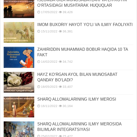
OʻRTASIDAGI MUSHTARAK HUQUQLAR
17/05/2022
39,426
IMOM BUXORIY HAYOT YOʻLI VA ILMIY FAOLIYATI
15/11/2022
36,381
ZAHIRIDDIN MUHAMMAD BOBUR HAQIDA 10 TA
FAKT
14/02/2022
34,742
HAYZ KOʻRGAN AYOL BILAN MUNOSABAT
QANDAY BOʻLADI?
18/05/2023
33,407
SHARQ ALLOMALARINING ILMIY MEROSI
16/11/2022
30,164
SHARQ ALLOMALARINING ILMIY MЕROSIDA
BILIMLAR INTЕGRATSIYASI
25/02/2022
25,427