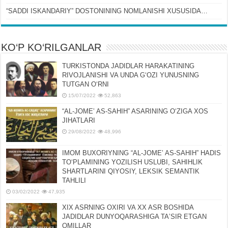
“SADDI ISKANDARIY” DOSTONINING NOMLANISHI XUSUSIDA…
KO‘P KO‘RILGANLAR
TURKISTONDA JADIDLAR HARAKATINING
RIVOJLANISHI VA UNDA GʻOZI YUNUSNING
TUTGAN OʻRNI
15/07/2022
52,863
“AL-JOMEʼ AS-SAHIH” ASARINING OʻZIGA XOS
JIHATLARI
29/08/2022
48,996
IMOM BUXORIYNING “AL-JOMEʼ AS-SAHIH” HADIS
TOʻPLAMINING YOZILISH USLUBI, SAHIHLIK
SHARTLARINI QIYOSIY, LЕKSIK SЕMANTIK
TAHLILI
03/02/2022
47,935
XIX ASRNING OXIRI VA XX ASR BOSHIDA
JADIDLAR DUNYOQARASHIGA TAʼSIR ETGAN
OMILLAR