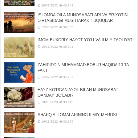
29/07/2022
40,848
ISLOMDA OILA MUNOSABATLARI VA ER-XOTIN
OʻRTASIDAGI MUSHTARAK HUQUQLAR
17/05/2022
39,455
IMOM BUXORIY HAYOT YOʻLI VA ILMIY FAOLIYATI
15/11/2022
36,391
ZAHIRIDDIN MUHAMMAD BOBUR HAQIDA 10 TA
FAKT
14/02/2022
34,757
HAYZ KOʻRGAN AYOL BILAN MUNOSABAT
QANDAY BOʻLADI?
18/05/2023
33,443
SHARQ ALLOMALARINING ILMIY MEROSI
16/11/2022
30,175