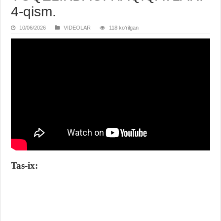
4-qism.
10/06/2026
VIDЕOLAR
118 koʻrilgan
Tas-ix: