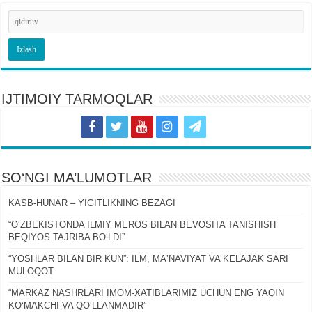
IJTIMOIY TARMOQLAR
SOʻNGI MA’LUMOTLAR
KASB-HUNAR – YIGITLIKNING BEZAGI
“OʻZBEKISTONDA ILMIY MEROS BILAN BEVOSITA TANISHISH
BEQIYOS TAJRIBA BOʻLDI”
“YOSHLAR BILAN BIR KUN”: ILM, MAʼNAVIYAT VA KELAJAK SARI
MULOQOT
“MARKAZ NASHRLARI IMOM-XATIBLARIMIZ UCHUN ENG YAQIN
KOʻMAKCHI VA QOʻLLANMADIR”