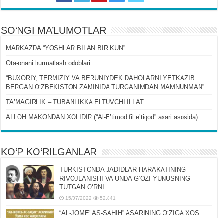
SOʻNGI MA’LUMOTLAR
MARKAZDA “YOSHLAR BILAN BIR KUN”
Ota-onani hurmatlash odoblari
“BUXORIY, TERMIZIY VA BERUNIYDEK DAHOLARNI YETKAZIB
BERGAN OʻZBEKISTON ZAMINIDA TURGANIMDAN MAMNUNMAN”
TAʼMAGIRLIK – TUBANLIKKA ELTUVCHI ILLAT
ALLOH MAKONDAN XOLIDIR (“Al-Eʼtimod fil eʼtiqod” asari asosida)
KO‘P KO‘RILGANLAR
TURKISTONDA JADIDLAR HARAKATINING
RIVOJLANISHI VA UNDA GʻOZI YUNUSNING
TUTGAN OʻRNI
15/07/2022
52,841
“AL-JOMEʼ AS-SAHIH” ASARINING OʻZIGA XOS