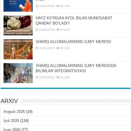
14/02/2022
34,744
HAYZ KOʻRGAN AYOL BILAN MUNOSABAT
QANDAY BOʻLADI?
18/05/2023
33,413
SHARQ ALLOMALARINING ILMIY MEROSI
16/11/2022
30,165
SHARQ ALLOMALARINING ILMIY MЕROSIDA
BILIMLAR INTЕGRATSIYASI
25/02/2022
25,430
ARXIV
Avgust 2026
(19)
Iyul 2026
(134)
Iyun 2026
(77)