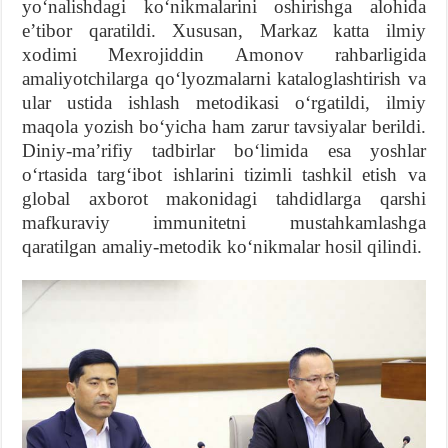
yoʻnalishdagi koʻnikmalarini oshirishga alohida
eʼtibor qaratildi. Xususan, Markaz katta ilmiy
xodimi Mexrojiddin Amonov rahbarligida
amaliyotchilarga qoʻlyozmalarni kataloglashtirish va
ular ustida ishlash metodikasi oʻrgatildi, ilmiy
maqola yozish boʻyicha ham zarur tavsiyalar berildi.
Diniy-maʼrifiy tadbirlar boʻlimida esa yoshlar
oʻrtasida targʻibot ishlarini tizimli tashkil etish va
global axborot makonidagi tahdidlarga qarshi
mafkuraviy immunitetni mustahkamlashga
qaratilgan amaliy-metodik koʻnikmalar hosil qilindi.