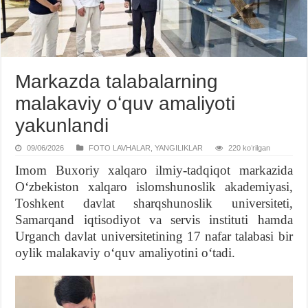
Markazda talabalarning
malakaviy oʻquv amaliyoti
yakunlandi
09/06/2026
FOTO LAVHALAR
,
YANGILIKLAR
220 koʻrilgan
Imom Buxoriy xalqaro ilmiy-tadqiqot markazida
Oʻzbekiston xalqaro islomshunoslik akademiyasi,
Toshkent davlat sharqshunoslik universiteti,
Samarqand iqtisodiyot va servis instituti hamda
Urganch davlat universitetining 17 nafar talabasi bir
oylik malakaviy oʻquv amaliyotini oʻtadi.