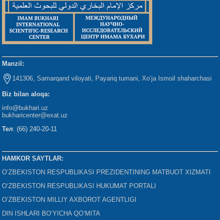
Manzil:
141306, Samarqand viloyati, Payariq tumani, Xo‘ja Ismoil shaharchasi
Biz bilan aloqa:
info@bukhari.uz
bukharicenter
@exat.uz
Тел
: (66) 240-20-11
HAMKOR SAYTLAR:
O‘ZBEKISTON RESPUBLIKASI PREZIDENTINING MATBUOT XIZMATI
O‘ZBEKISTON RESPUBLIKASI HUKUMAT PORTALI
O‘ZBEKISTON MILLIY AXBOROT AGENTLIGI
DIN ISHLARI BO‘YICHA QO‘MITA