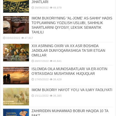
JIHATLARI
29/08/2022
48,979
IMOM BUXORIYNING “AL-JOMEʼ AS-SAHIH” HADIS
TOʻPLAMINING YOZILISH USLUBI, SAHIHLIK
SHARTLARINI QIYOSIY, LЕKSIK SЕMANTIK
TAHLILI
03/02/2022
47,917
XIX ASRNING OXIRI VA XX ASR BOSHIDA
JADIDLAR DUNYOQARASHIGA TAʼSIR ETGAN
OMILLAR
29/07/2022
40,841
ISLOMDA OILA MUNOSABATLARI VA ER-XOTIN
OʻRTASIDAGI MUSHTARAK HUQUQLAR
17/05/2022
39,429
IMOM BUXORIY HAYOT YOʻLI VA ILMIY FAOLIYATI
15/11/2022
36,385
ZAHIRIDDIN MUHAMMAD BOBUR HAQIDA 10 TA
FAKT