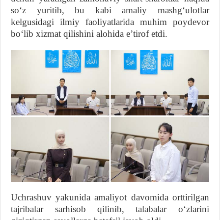
soʻz yuritib, bu kabi amaliy mashgʻulotlar
kelgusidagi ilmiy faoliyatlarida muhim poydevor
boʻlib xizmat qilishini alohida eʼtirof etdi.
Uchrashuv yakunida amaliyot davomida orttirilgan
tajribalar sarhisob qilinib, talabalar oʻzlarini