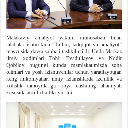
Malakaviy amaliyot yakuni munosabati bilan
talabalar ishtirokida “Taʼlim, tadqiqot va amaliyot”
mavzusida davra suhbati tashkil etildi. Unda Markaz
ilmiy xodimlari Tohir Evadullayev va Nodir
Qobilov bugungi kunda mamlakatimizda soha
olimlari va yosh izlanuvchilar uchun yaratilayotgan
keng imkoniyatlar, ilmiy izlanishlarda izchillik va
xolislik tamoyillariga rioya etishning ahamiyati
xususida atroflicha fikr yuritdi.