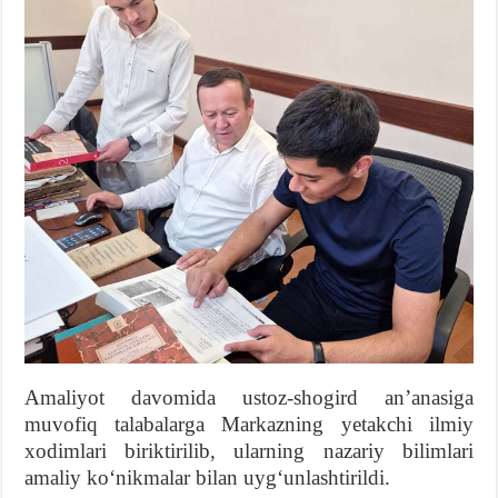
Amaliyot davomida ustoz-shogird anʼanasiga
muvofiq talabalarga Markazning yetakchi ilmiy
xodimlari biriktirilib, ularning nazariy bilimlari
amaliy koʻnikmalar bilan uygʻunlashtirildi.