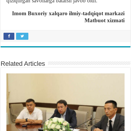
qiziqtirgan savollarga batafsil javob oldi.
Imom Buxoriy xalqaro ilmiy-tadqiqot markazi
Matbuot xizmati
Related Articles