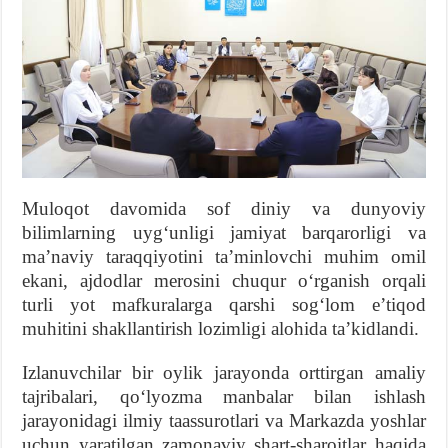
Muloqot davomida sof diniy va dunyoviy
bilimlarning uygʻunligi jamiyat barqarorligi va
maʼnaviy taraqqiyotini taʼminlovchi muhim omil
ekani, ajdodlar merosini chuqur oʻrganish orqali
turli yot mafkuralarga qarshi sogʻlom eʼtiqod
muhitini shakllantirish lozimligi alohida taʼkidlandi.
Izlanuvchilar bir oylik jarayonda orttirgan amaliy
tajribalari, qoʻlyozma manbalar bilan ishlash
jarayonidagi ilmiy taassurotlari va Markazda yoshlar
uchun yaratilgan zamonaviy shart-sharoitlar haqida