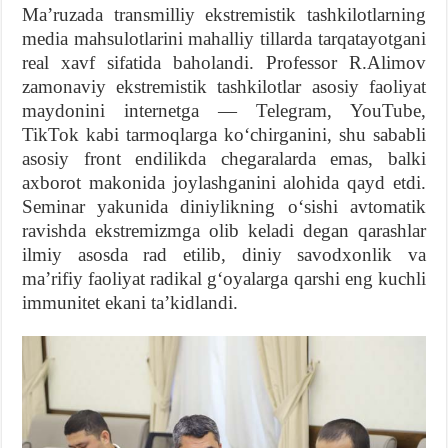
Maʼruzada transmilliy ekstremistik tashkilotlarning
media mahsulotlarini mahalliy tillarda tarqatayotgani
real xavf sifatida baholandi. Professor R.Alimov
zamonaviy ekstremistik tashkilotlar asosiy faoliyat
maydonini internetga — Telegram, YouTube,
TikTok kabi tarmoqlarga koʻchirganini, shu sababli
asosiy front endilikda chegaralarda emas, balki
axborot makonida joylashganini alohida qayd etdi.
Seminar yakunida diniylikning oʻsishi avtomatik
ravishda ekstremizmga olib keladi degan qarashlar
ilmiy asosda rad etilib, diniy savodxonlik va
maʼrifiy faoliyat radikal gʻoyalarga qarshi eng kuchli
immunitet ekani taʼkidlandi.