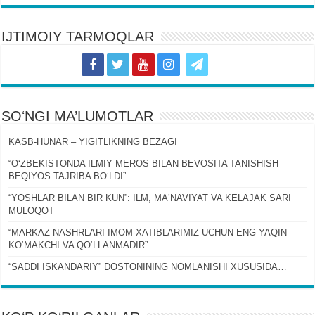
IJTIMOIY TARMOQLAR
SOʻNGI MA’LUMOTLAR
KASB-HUNAR – YIGITLIKNING BEZAGI
“OʻZBEKISTONDA ILMIY MEROS BILAN BEVOSITA TANISHISH
BEQIYOS TAJRIBA BOʻLDI”
“YOSHLAR BILAN BIR KUN”: ILM, MAʼNAVIYAT VA KELAJAK SARI
MULOQOT
“MARKAZ NASHRLARI IMOM-XATIBLARIMIZ UCHUN ENG YAQIN
KOʻMAKCHI VA QOʻLLANMADIR”
“SADDI ISKANDARIY” DOSTONINING NOMLANISHI XUSUSIDA…