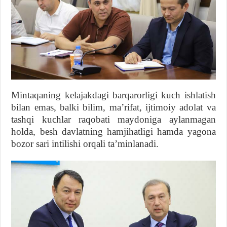
Mintaqaning kelajakdagi barqarorligi kuch ishlatish
bilan emas, balki bilim, maʼrifat, ijtimoiy adolat va
tashqi kuchlar raqobati maydoniga aylanmagan
holda, besh davlatning hamjihatligi hamda yagona
bozor sari intilishi orqali taʼminlanadi.