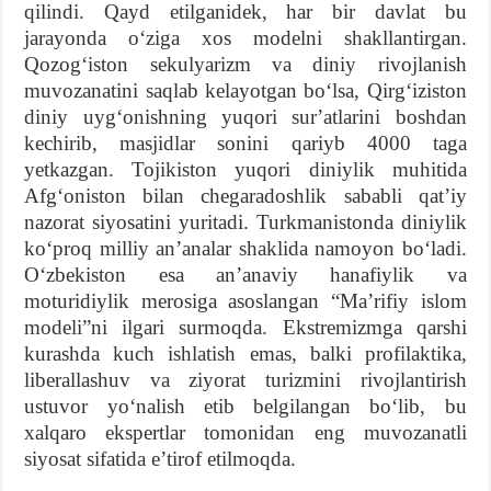
qilindi. Qayd etilganidek, har bir davlat bu
jarayonda oʻziga xos modelni shakllantirgan.
Qozogʻiston sekulyarizm va diniy rivojlanish
muvozanatini saqlab kelayotgan boʻlsa, Qirgʻiziston
diniy uygʻonishning yuqori surʼatlarini boshdan
kechirib, masjidlar sonini qariyb 4000 taga
yetkazgan. Tojikiston yuqori diniylik muhitida
Afgʻoniston bilan chegaradoshlik sababli qatʼiy
nazorat siyosatini yuritadi. Turkmanistonda diniylik
koʻproq milliy anʼanalar shaklida namoyon boʻladi.
Oʻzbekiston esa anʼanaviy hanafiylik va
moturidiylik merosiga asoslangan “Maʼrifiy islom
modeli”ni ilgari surmoqda. Ekstremizmga qarshi
kurashda kuch ishlatish emas, balki profilaktika,
liberallashuv va ziyorat turizmini rivojlantirish
ustuvor yoʻnalish etib belgilangan boʻlib, bu
xalqaro ekspertlar tomonidan eng muvozanatli
siyosat sifatida eʼtirof etilmoqda.