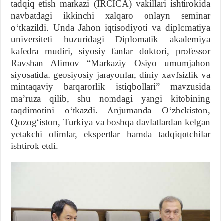
tadqiq etish markazi (IRCICA) vakillari ishtirokida
navbatdagi ikkinchi xalqaro onlayn seminar
oʻtkazildi. Unda Jahon iqtisodiyoti va diplomatiya
universiteti huzuridagi Diplomatik akademiya
kafedra mudiri, siyosiy fanlar doktori, professor
Ravshan Alimov “Markaziy Osiyo umumjahon
siyosatida: geosiyosiy jarayonlar, diniy xavfsizlik va
mintaqaviy barqarorlik istiqbollari” mavzusida
maʼruza qilib, shu nomdagi yangi kitobining
taqdimotini oʻtkazdi. Anjumanda Oʻzbekiston,
Qozogʻiston, Turkiya va boshqa davlatlardan kelgan
yetakchi olimlar, ekspertlar hamda tadqiqotchilar
ishtirok etdi.