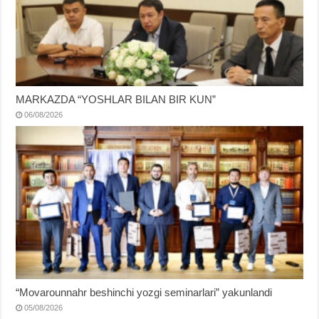
MARKAZDA “YOSHLAR BILAN BIR KUN”
06/08/2026
“Movarounnahr beshinchi yozgi seminarlari” yakunlandi
05/08/2026