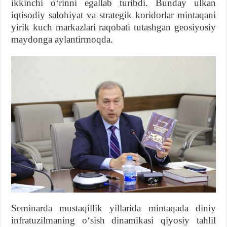
ikkinchi oʻrinni egallab turibdi. Bunday ulkan
iqtisodiy salohiyat va strategik koridorlar mintaqani
yirik kuch markazlari raqobati tutashgan geosiyosiy
maydonga aylantirmoqda.
Seminarda mustaqillik yillarida mintaqada diniy
infratuzilmaning oʻsish dinamikasi qiyosiy tahlil