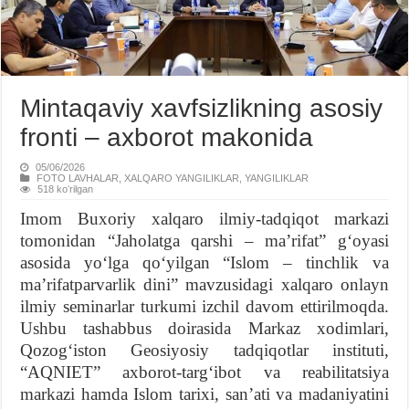
Mintaqaviy xavfsizlikning asosiy
fronti – axborot makonida
05/06/2026
FOTO LAVHALAR
,
XALQARO YANGILIKLAR
,
YANGILIKLAR
518 koʻrilgan
Imom Buxoriy xalqaro ilmiy-tadqiqot markazi
tomonidan “Jaholatga qarshi – maʼrifat” gʻoyasi
asosida yoʻlga qoʻyilgan “Islom – tinchlik va
maʼrifatparvarlik dini” mavzusidagi xalqaro onlayn
ilmiy seminarlar turkumi izchil davom ettirilmoqda.
Ushbu tashabbus doirasida Markaz xodimlari,
Qozogʻiston Geosiyosiy tadqiqotlar instituti,
“AQNIET” axborot-targʻibot va reabilitatsiya
markazi hamda Islom tarixi, sanʼati va madaniyatini