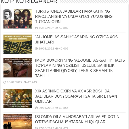
KO‘P KO‘RILGANLAR
TURKISTONDA JADIDLAR HARAKATINING
RIVOJLANISHI VA UNDA GʻOZI YUNUSNING
TUTGAN OʻRNI
15/07/2022
52,892
“AL-JOMEʼ AS-SAHIH” ASARINING OʻZIGA XOS
JIHATLARI
29/08/2022
49,007
IMOM BUXORIYNING “AL-JOMEʼ AS-SAHIH” HADIS
TOʻPLAMINING YOZILISH USLUBI, SAHIHLIK
SHARTLARINI QIYOSIY, LЕKSIK SЕMANTIK
TAHLILI
03/02/2022
47,943
XIX ASRNING OXIRI VA XX ASR BOSHIDA
JADIDLAR DUNYOQARASHIGA TAʼSIR ETGAN
OMILLAR
29/07/2022
40,855
ISLOMDA OILA MUNOSABATLARI VA ER-XOTIN
OʻRTASIDAGI MUSHTARAK HUQUQLAR
17/05/2022
39,479