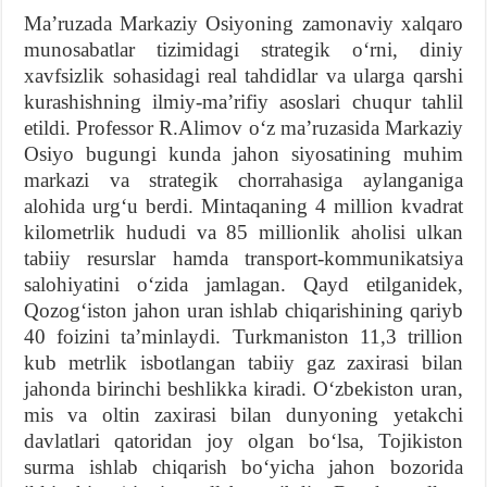
Maʼruzada Markaziy Osiyoning zamonaviy xalqaro
munosabatlar tizimidagi strategik oʻrni, diniy
xavfsizlik sohasidagi real tahdidlar va ularga qarshi
kurashishning ilmiy-maʼrifiy asoslari chuqur tahlil
etildi. Professor R.Alimov oʻz maʼruzasida Markaziy
Osiyo bugungi kunda jahon siyosatining muhim
markazi va strategik chorrahasiga aylanganiga
alohida urgʻu berdi. Mintaqaning 4 million kvadrat
kilometrlik hududi va 85 millionlik aholisi ulkan
tabiiy resurslar hamda transport-kommunikatsiya
salohiyatini oʻzida jamlagan. Qayd etilganidek,
Qozogʻiston jahon uran ishlab chiqarishining qariyb
40 foizini taʼminlaydi. Turkmaniston 11,3 trillion
kub metrlik isbotlangan tabiiy gaz zaxirasi bilan
jahonda birinchi beshlikka kiradi. Oʻzbekiston uran,
mis va oltin zaxirasi bilan dunyoning yetakchi
davlatlari qatoridan joy olgan boʻlsa, Tojikiston
surma ishlab chiqarish boʻyicha jahon bozorida