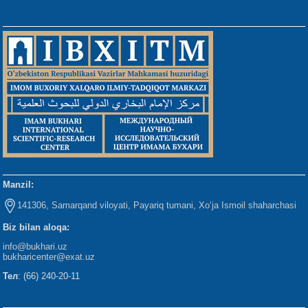
Manzil:
141306, Samarqand viloyati, Payariq tumani, Xo‘ja Ismoil shaharchasi
Biz bilan aloqa:
info@bukhari.uz
bukharicenter
@exat.uz
Тел
: (66) 240-20-11