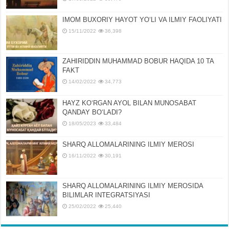
IMOM BUXORIY HAYOT YOʻLI VA ILMIY FAOLIYATI
15/11/2022
36,398
ZAHIRIDDIN MUHAMMAD BOBUR HAQIDA 10 TA
FAKT
14/02/2022
34,773
HAYZ KOʻRGAN AYOL BILAN MUNOSABAT
QANDAY BOʻLADI?
18/05/2023
33,484
SHARQ ALLOMALARINING ILMIY MEROSI
16/11/2022
30,191
SHARQ ALLOMALARINING ILMIY MЕROSIDA
BILIMLAR INTЕGRATSIYASI
25/02/2022
25,440