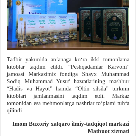
Tadbir yakunida anʼanaga koʻra ikki tomonlama
kitoblar taqdim etildi. “Peshqadamlar Karvoni”
jamoasi Markazimiz fondiga Shayx Muhammad
Sodiq Muhammad Yusuf hazratlarining mashhur
“Hadis va Hayot” hamda “Oltin silsila” turkum
kitoblari jamlanmasini taqdim etdi. Markaz
tomonidan esa mehmonlarga nashrlar toʻplami tuhfa
qilindi.
Imom Buxoriy xalqaro ilmiy-tadqiqot markazi
Matbuot xizmati