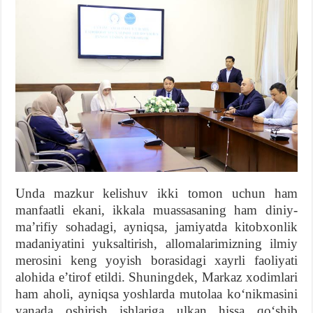
Unda mazkur kelishuv ikki tomon uchun ham
manfaatli ekani, ikkala muassasaning ham diniy-
maʼrifiy sohadagi, ayniqsa, jamiyatda kitobxonlik
madaniyatini yuksaltirish, allomalarimizning ilmiy
merosini keng yoyish borasidagi xayrli faoliyati
alohida eʼtirof etildi. Shuningdek, Markaz xodimlari
ham aholi, ayniqsa yoshlarda mutolaa koʻnikmasini
yanada oshirish ishlariga ulkan hissa qoʻshib