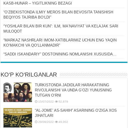
KASB-HUNAR – YIGITLIKNING BEZAGI
“OʻZBEKISTONDA ILMIY MEROS BILAN BEVOSITA TANISHISH
BEQIYOS TAJRIBA BOʻLDI”
“YOSHLAR BILAN BIR KUN”: ILM, MAʼNAVIYAT VA KELAJAK SARI
MULOQOT
“MARKAZ NASHRLARI IMOM-XATIBLARIMIZ UCHUN ENG YAQIN
KOʻMAKCHI VA QOʻLLANMADIR”
“SADDI ISKANDARIY” DOSTONINING NOMLANISHI XUSUSIDA…
KO‘P KO‘RILGANLAR
TURKISTONDA JADIDLAR HARAKATINING
RIVOJLANISHI VA UNDA GʻOZI YUNUSNING
TUTGAN OʻRNI
15/07/2022
52,879
“AL-JOMEʼ AS-SAHIH” ASARINING OʻZIGA XOS
JIHATLARI
29/08/2022
49,002