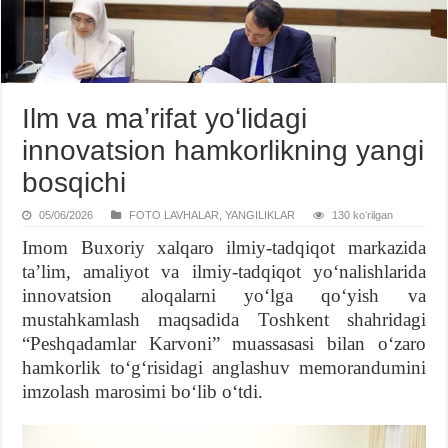
Ilm va maʼrifat yoʻlidagi
innovatsion hamkorlikning yangi
bosqichi
05/06/2026
FOTO LAVHALAR
,
YANGILIKLAR
130 koʻrilgan
Imom Buxoriy xalqaro ilmiy-tadqiqot markazida
taʼlim, amaliyot va ilmiy-tadqiqot yoʻnalishlarida
innovatsion aloqalarni yoʻlga qoʻyish va
mustahkamlash maqsadida Toshkent shahridagi
“Peshqadamlar Karvoni” muassasasi bilan oʻzaro
hamkorlik toʻgʻrisidagi anglashuv memorandumini
imzolash marosimi boʻlib oʻtdi.