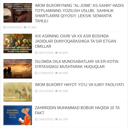
IMOM BUXORIYNING “AL-JOMEʼ AS-SAHIH” HADIS
TOʻPLAMINING YOZILISH USLUBI, SAHIHLIK
SHARTLARINI QIYOSIY, LЕKSIK SЕMANTIK
TAHLILI
03/02/2022
47,940
XIX ASRNING OXIRI VA XX ASR BOSHIDA
JADIDLAR DUNYOQARASHIGA TAʼSIR ETGAN
OMILLAR
29/07/2022
40,853
ISLOMDA OILA MUNOSABATLARI VA ER-XOTIN
OʻRTASIDAGI MUSHTARAK HUQUQLAR
17/05/2022
39,468
IMOM BUXORIY HAYOT YOʻLI VA ILMIY FAOLIYATI
15/11/2022
36,396
ZAHIRIDDIN MUHAMMAD BOBUR HAQIDA 10 TA
FAKT
14/02/2022
34,768