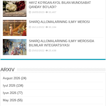
HAYZ KOʻRGAN AYOL BILAN MUNOSABAT
QANDAY BOʻLADI?
18/05/2023
33,467
SHARQ ALLOMALARINING ILMIY MEROSI
16/11/2022
30,184
SHARQ ALLOMALARINING ILMIY MЕROSIDA
BILIMLAR INTЕGRATSIYASI
25/02/2022
25,438
ARXIV
Avgust 2026
(24)
Iyul 2026
(134)
Iyun 2026
(77)
May 2026
(55)