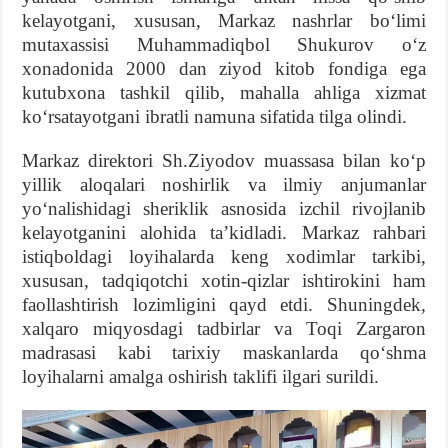
kelayotgani, xususan, Markaz nashrlar boʻlimi
mutaxassisi Muhammadiqbol Shukurov oʻz
xonadonida 2000 dan ziyod kitob fondiga ega
kutubxona tashkil qilib, mahalla ahliga xizmat
koʻrsatayotgani ibratli namuna sifatida tilga olindi.
Markaz direktori Sh.Ziyodov muassasa bilan koʻp
yillik aloqalari noshirlik va ilmiy anjumanlar
yoʻnalishidagi sheriklik asnosida izchil rivojlanib
kelayotganini alohida taʼkidladi. Markaz rahbari
istiqboldagi loyihalarda keng xodimlar tarkibi,
xususan, tadqiqotchi xotin-qizlar ishtirokini ham
faollashtirish lozimligini qayd etdi. Shuningdek,
xalqaro miqyosdagi tadbirlar va Toqi Zargaron
madrasasi kabi tarixiy maskanlarda qoʻshma
loyihalarni amalga oshirish taklifi ilgari surildi.