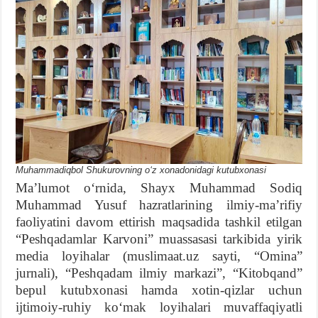
Muhammadiqbol Shukurovning oʻz xonadonidagi kutubxonasi
Maʼlumot oʻrnida, Shayx Muhammad Sodiq
Muhammad Yusuf hazratlarining ilmiy-maʼrifiy
faoliyatini davom ettirish maqsadida tashkil etilgan
“Peshqadamlar Karvoni” muassasasi tarkibida yirik
media loyihalar (muslimaat.uz sayti, “Omina”
jurnali), “Peshqadam ilmiy markazi”, “Kitobqand”
bepul kutubxonasi hamda xotin-qizlar uchun
ijtimoiy-ruhiy koʻmak loyihalari muvaffaqiyatli