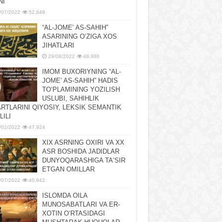
NI
/07/2022
52,848
“AL-JOMEʼ AS-SAHIH”
ASARINING OʻZIGA XOS
JIHATLARI
29/08/2022
48,986
IMOM BUXORIYNING “AL-
JOMEʼ AS-SAHIH” HADIS
TOʻPLAMINING YOZILISH
USLUBI, SAHIHLIK
RTLARINI QIYOSIY, LЕKSIK SЕMANTIK
LILI
/02/2022
47,924
XIX ASRNING OXIRI VA XX
ASR BOSHIDA JADIDLAR
DUNYOQARASHIGA TAʼSIR
ETGAN OMILLAR
/07/2022
40,842
ISLOMDA OILA
MUNOSABATLARI VA ER-
XOTIN OʻRTASIDAGI