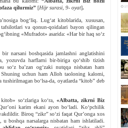
 mana bu kalomi:
“Albatta, zikrni Biz nozil
hofaza qilurmiz”
[
Hijr surasi, 9- oyat
]
.
17
ʼnosiga bogʻliq. Lugʻat kitoblarida, xususan,
fsilotlari va qonun-qoidalari bayon qilingan
gʻibning «Mufradot» asarida: «Har bir haq soʻz
 bir narsani boshqasida jamlashni anglatishini
 yozuvda harflarni bir-biriga qoʻshib tizish
, bu soʻz baʼzan ogʻzaki nutqqa nisbatan ham
an. Shuning uchun ham Alloh taoloning kalomi,
a tushirilmagan boʻlsa-da, oyatlarda “kitob” deb
 kitob» soʻzlariga koʻra,
«Albatta, zikrni Biz
Qurʼoni karim ekani ayon boʻladi. Koʻpchilik
yakdildir. Biroq “zikr” soʻzi faqat Qurʼonga xos
 u boshqa narsalarga nisbatan ham ishlatiladi.
 ahlidan soʻrangiz»
oyatidagi “zikr ahli”