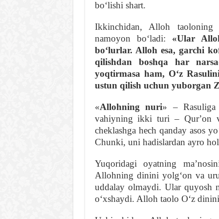
boʻlishi shart.
Ikkinchidan, Alloh taoloning 
namoyon boʻladi:
«Ular Allo
boʻlurlar. Alloh esa, garchi 
qilishdan boshqa har narsa
yoqtirmasa ham, Oʻz Rasulin
ustun qilish uchun yuborgan Z
«
Allohning nuri
» – Rasuliga
vahiyning ikki turi – Qurʼon 
cheklashga hech qanday asos yoʻq
Chunki, uni hadislardan ayro hol
Yuqoridagi oyatning maʼnosin
Allohning dinini yolgʻon va uru
uddalay olmaydi. Ular quyosh n
oʻxshaydi. Alloh taolo Oʻz dinini