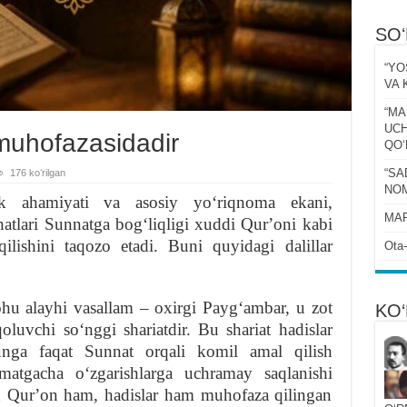
SO
“YO
VA 
“MA
UCH
muhofazasidadir
QOʻ
“SA
176 koʻrilgan
NOM
ak ahamiyati va asosiy yoʻriqnoma ekani,
MAR
atlari Sunnatga bogʻliqligi xuddi Qurʼoni kabi
lishini taqozo etadi. Buni quyidagi dalillar
Ota-
hu alayhi vasallam – oxirgi Paygʻambar, u zot
KO‘
oluvchi soʻnggi shariatdir. Bu shariat hadislar
nga faqat Sunnat orqali komil amal qilish
atgacha oʻzgarishlarga uchramay saqlanishi
h Qurʼon ham, hadislar ham muhofaza qilingan