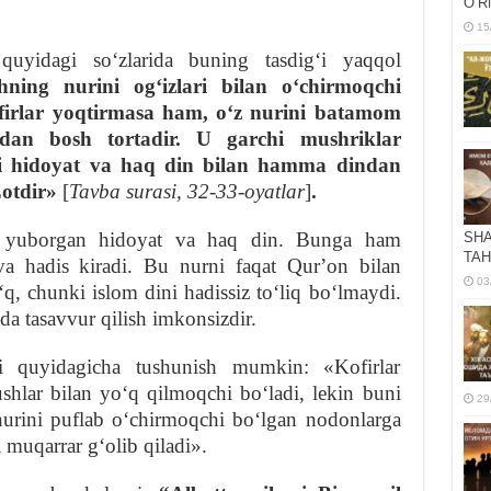
OʻR
15
quyidagi soʻzlarida buning tasdigʻi yaqqol
hning nurini ogʻizlari bilan oʻchirmoqchi
kofirlar yoqtirmasa ham, oʻz nurini batamom
dan bosh tortadir. U garchi mushriklar
i hidoyat va haq din bilan hamma dindan
otdir»
[
Tavba surasi, 32-33-oyatlar
]
.
 yuborgan hidoyat va haq din. Bunga ham
SHA
TAH
va hadis kiradi. Bu nurni faqat Qurʼon bilan
03
, chunki islom dini hadissiz toʻliq boʻlmaydi.
da tasavvur qilish imkonsizdir.
i quyidagicha tushunish mumkin: «Kofirlar
shlar bilan yoʻq qilmoqchi boʻladi, lekin buni
29
urini puflab oʻchirmoqchi boʻlgan nodonlarga
 muqarrar gʻolib qiladi».