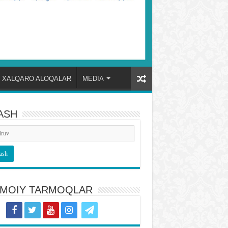
XALQARO ALOQALAR
MEDIA
ASH
TIMOIY TARMOQLAR