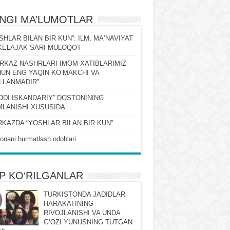
ʻNGI MA’LUMOTLAR
SHLAR BILAN BIR KUN”: ILM, MAʼNAVIYAT
KELAJAK SARI MULOQOT
RKAZ NASHRLARI IMOM-XATIBLARIMIZ
UN ENG YAQIN KOʻMAKCHI VA
LLANMADIR”
DDI ISKANDARIY” DOSTONINING
LANISHI XUSUSIDA…
KAZDA “YOSHLAR BILAN BIR KUN”
onani hurmatlash odoblari
P KO‘RILGANLAR
TURKISTONDA JADIDLAR
HARAKATINING
RIVOJLANISHI VA UNDA
GʻOZI YUNUSNING TUTGAN