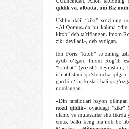
Uchinchidan, Alloh taoloning
qildik va, albatta, uni Biz mu
Ushbu dalil “zikr” soʻzining ma
«Al-Qomus»da bu kalima “din ta
kitob” deb taʼriflangan. Imom Ro
zikr deyiladi», deb aytilgan.
Ibn Foris “kitob” soʻzining asli
aytib oʻtgan. Imom Rogʻib esa,
“kitobat” (yozish) deyilishini
ishlatilishini qoʻshimcha qilg
garchi oʻsha kezlari hali qogʻozg
nomlangan.
«Din tafsilotlari bayon qilingan
nozil qildik
» oyatidagi “zikr” 
ulamo va mufassirlar shu fikrda 
emas, balki keng maʼnoli boʻlib,
Masalan,
«
B
ilmasangiz, zikr