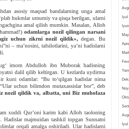
Avg
shdan asosiy maqsad bandalarning unga amal
Iyul
koʻplab hukmlar umumiy va qisqa berilgan, ularni
hungachgina amal qilish mumkin. Masalan, Alloh
Iyun
hammad!)
odamlarga nozil qilingan narsani
May
ng
iz
uchun zikrni nozil qildik»,
degan. Bu
Apre
ni – maʼnosini, tafsilotlarini, yaʼni hadislarni
i.
Mar
Fevr
ugʻ imom Abdulloh ibn Muborak hadisning
Yan
atni dalil qilib keltirgan. U kezlarda uydirma
Bir kuni odamlar: “Bu toʻqilgan hadislar nima
Dek
 “Ular uchun bilimdon mutaxassislar bor”, deb
Noy
iz nozil qildik va, albatta, uni Biz muhofaza
Okt
Sen
ham xuddi Qurʼoni karim kabi Alloh taoloning
Avg
n. Hadislar majmuidan tashkil topgan Sunnatni
Iyul
imlar orqali amalga oshiriladi. Ular hadislarni