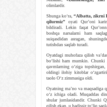
olimlardir.
Shunga koʻra,
“Albatta, zikrni 
qilurmiz”
oyati Qurʼoni karim
bildiradi. Lekin faqat Qurʼon
boshqa narsalarni ham saqla
suiqasdidan asragan, shuning
tutishdan saqlab turadi.
Oyatdagi muhofaza qilish vaʼdasi
boʻlishi ham mumkin. Chunki Al
qavmlarning oʻziga topshirgan,
oldingi ilohiy kitoblar oʻzgarti
taolo Oʻz zimmasiga oldi.
Oyatning maʼno va maqsadiga qara
oʻz ichiga oladi. Muqaddas din
shular jumlasidandir. Chunki 
qilish ekan, u hadissiz toʻliq saq