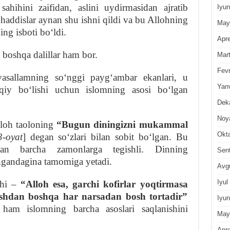
sahihini zaifidan, aslini uydirmasidan ajratib
Iyun
haddislar aynan shu ishni qildi va bu Allohning
May
ing isboti boʻldi.
Apre
boshqa dalillar ham bor.
Mar
Fevr
asallamning soʻnggi paygʻambar ekanlari, u
Yan
qiy boʻlishi uchun islomning asosi boʻlgan
Dek
Noy
loh taoloning
“Bugun diningizni mukammal
Okt
3-oyat
] degan soʻzlari bilan sobit boʻlgan. Bu
gan barcha zamonlarga tegishli. Dinning
Sen
ngandagina tamomiga yetadi.
Avg
Iyul
shi –
“Alloh esa, garchi kofirlar yoqtirmasa
ishdan boshqa har narsadan bosh tortadir”
Iyun
 ham islomning barcha asoslari saqlanishini
May
Apre