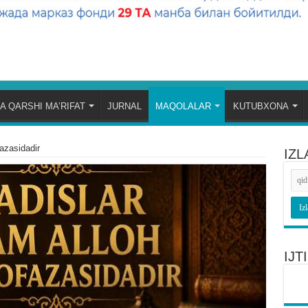
A QARSHI MA’RIFAT
JURNAL
MAQOLALAR
KUTUBXONA
azasidadir
IZL
IJ