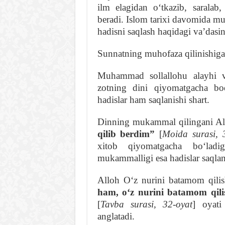
ilm elagidan oʻtkazib, saralab, 
beradi. Islom tarixi davomida mu
hadisni saqlash haqidagi vaʼdasin
Sunnatning muhofaza qilinishiga 
Muhammad sollallohu alayhi v
zotning dini qiyomatgacha bo
hadislar ham saqlanishi shart.
Dinning mukammal qilingani Al
qilib berdim”
[
Moida surasi, 
xitob qiyomatgacha boʻladi
mukammalligi esa hadislar saqla
Alloh Oʻz nurini batamom qili
ham, oʻz nurini batamom qil
[
Tavba surasi, 32-oyat
] oyati
anglatadi.