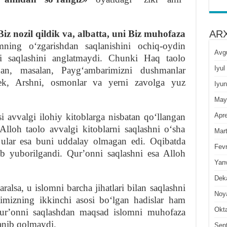
ARX
Biz nozil qildik va, albatta, uni Biz muhofaza
ning oʻzgarishdan saqlanishini ochiq-oydin
Avg
ni saqlashini anglatmaydi. Chunki Haq taolo
Iyul
gan, masalan, Paygʻambarimizni dushmanlar
dek, Arshni, osmonlar va yerni zavolga yuz
Iyun
May
Apre
 avvalgi ilohiy kitoblarga nisbatan qoʻllangan
loh taolo avvalgi kitoblarni saqlashni oʻsha
Mar
 ular esa buni uddalay olmagan edi. Oqibatda
Fevr
rib yuborilgandi. Qurʼonni saqlashni esa Alloh
Yan
Dek
lsa, u islomni barcha jihatlari bilan saqlashni
Noy
imizning ikkinchi asosi boʻlgan hadislar ham
Okt
Qurʼonni saqlashdan maqsad islomni muhofaza
lanib qolmaydi.
Sen