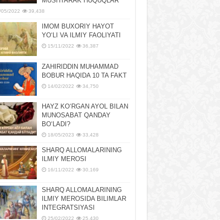
MUSHTARAK HUQUQLAR
/05/2022
39,438
IMOM BUXORIY HAYOT
YOʻLI VA ILMIY FAOLIYATI
15/11/2022
36,387
ZAHIRIDDIN MUHAMMAD
BOBUR HAQIDA 10 TA FAKT
14/02/2022
34,750
HAYZ KOʻRGAN AYOL BILAN
MUNOSABAT QANDAY
BOʻLADI?
18/05/2023
33,428
SHARQ ALLOMALARINING
ILMIY MEROSI
16/11/2022
30,169
SHARQ ALLOMALARINING
ILMIY MЕROSIDA BILIMLAR
INTЕGRATSIYASI
25/02/2022
25,430