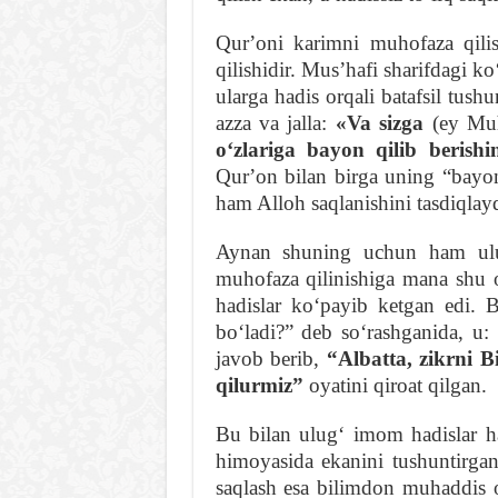
Qurʼoni karimni muhofaza qili
qilishidir. Musʼhafi sharifdagi 
ularga hadis orqali batafsil tus
azza va jalla:
«Va s
iz
ga
(ey Mu
oʻzlariga bayon qilib berishi
Qurʼon bilan birga uning “bayoni”
ham Alloh saqlanishini tasdiqlayd
Aynan shuning uchun ham ul
muhofaza qilinishiga mana shu oy
hadislar koʻpayib ketgan edi. 
boʻladi?” deb soʻrashganida, u:
javob berib,
“Albatta, zikrni B
qilurmiz”
oyatini qiroat qilgan.
Bu bilan ulugʻ imom hadislar 
himoyasida ekanini tushuntirga
saqlash esa bilimdon muhaddis ol