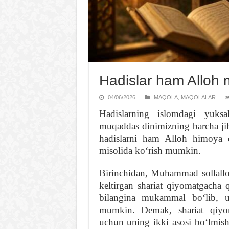
Hadislar ham Alloh 
04/06/2026
MAQOLA
,
MAQOLALAR
Hadislarning islomdagi yuks
muqaddas dinimizning barcha jih
hadislarni ham Alloh himoya qi
misolida koʻrish mumkin.
Birinchidan, Muhammad sollallo
keltirgan shariat qiyomatgacha q
bilangina mukammal boʻlib, u
mumkin. Demak, shariat qiyom
uchun uning ikki asosi boʻlmis