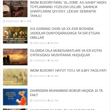
IMOM BUXORIYNING “AL-JOMEʼ AS-SAHIH” HADIS
TOʻPLAMINING YOZILISH USLUBI, SAHIHLIK
SHARTLARINI QIYOSIY, LЕKSIK SЕMANTIK
TAHLILI
03/02/2022
47,938
XIX ASRNING OXIRI VA XX ASR BOSHIDA
JADIDLAR DUNYOQARASHIGA TAʼSIR ETGAN
OMILLAR
29/07/2022
40,853
ISLOMDA OILA MUNOSABATLARI VA ER-XOTIN
OʻRTASIDAGI MUSHTARAK HUQUQLAR
17/05/2022
39,465
IMOM BUXORIY HAYOT YOʻLI VA ILMIY FAOLIYATI
15/11/2022
36,396
ZAHIRIDDIN MUHAMMAD BOBUR HAQIDA 10 TA
FAKT
14/02/2022
34,765