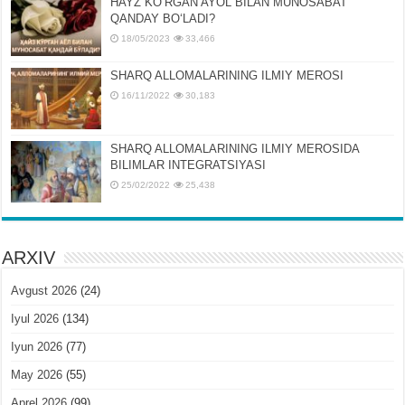
HAYZ KOʻRGAN AYOL BILAN MUNOSABAT
QANDAY BOʻLADI?
18/05/2023
33,466
SHARQ ALLOMALARINING ILMIY MEROSI
16/11/2022
30,183
SHARQ ALLOMALARINING ILMIY MЕROSIDA
BILIMLAR INTЕGRATSIYASI
25/02/2022
25,438
ARXIV
Avgust 2026
(24)
Iyul 2026
(134)
Iyun 2026
(77)
May 2026
(55)
Aprel 2026
(99)