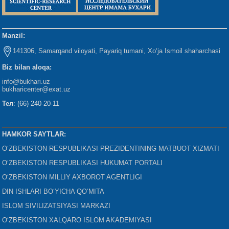
Manzil:
141306, Samarqand viloyati, Payariq tumani, Xo‘ja Ismoil shaharchasi
Biz bilan aloqa:
info@bukhari.uz
bukharicenter
@exat.uz
Тел
: (66) 240-20-11
HAMKOR SAYTLAR:
O‘ZBEKISTON RESPUBLIKASI PREZIDENTINING MATBUOT XIZMATI
O‘ZBEKISTON RESPUBLIKASI HUKUMAT PORTALI
O‘ZBEKISTON MILLIY AXBOROT AGENTLIGI
DIN ISHLARI BO‘YICHA QO‘MITA
ISLOM SIVILIZATSIYASI MARKAZI
O‘ZBEKISTON XALQARO ISLOM AKADEMIYASI