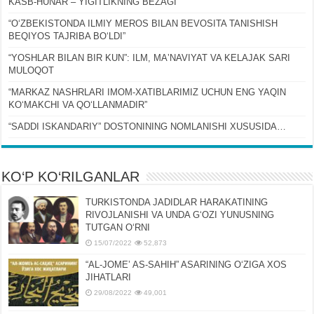
KASB-HUNAR – YIGITLIKNING BEZAGI
“OʻZBEKISTONDA ILMIY MEROS BILAN BEVOSITA TANISHISH
BEQIYOS TAJRIBA BOʻLDI”
“YOSHLAR BILAN BIR KUN”: ILM, MAʼNAVIYAT VA KELAJAK SARI
MULOQOT
“MARKAZ NASHRLARI IMOM-XATIBLARIMIZ UCHUN ENG YAQIN
KOʻMAKCHI VA QOʻLLANMADIR”
“SADDI ISKANDARIY” DOSTONINING NOMLANISHI XUSUSIDA…
KO‘P KO‘RILGANLAR
TURKISTONDA JADIDLAR HARAKATINING
RIVOJLANISHI VA UNDA GʻOZI YUNUSNING
TUTGAN OʻRNI
15/07/2022
52,873
“AL-JOMEʼ AS-SAHIH” ASARINING OʻZIGA XOS
JIHATLARI
29/08/2022
49,001