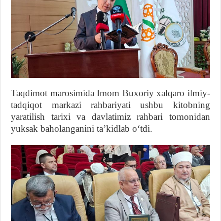
Taqdimot marosimida Imom Buxoriy xalqaro ilmiy-
tadqiqot markazi rahbariyati ushbu kitobning
yaratilish tarixi va davlatimiz rahbari tomonidan
yuksak baholanganini taʼkidlab oʻtdi.