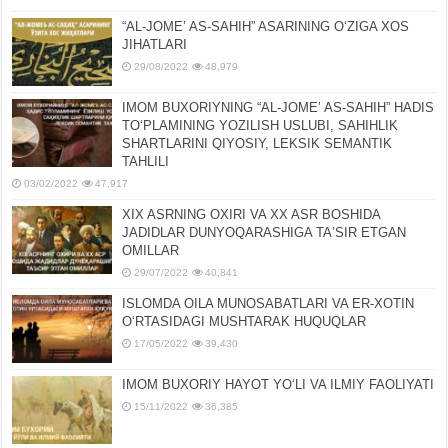
“AL-JOMEʼ AS-SAHIH” ASARINING OʻZIGA XOS
JIHATLARI
29/08/2022
48,979
IMOM BUXORIYNING “AL-JOMEʼ AS-SAHIH” HADIS
TOʻPLAMINING YOZILISH USLUBI, SAHIHLIK
SHARTLARINI QIYOSIY, LЕKSIK SЕMANTIK
TAHLILI
03/02/2022
47,917
XIX ASRNING OXIRI VA XX ASR BOSHIDA
JADIDLAR DUNYOQARASHIGA TAʼSIR ETGAN
OMILLAR
29/07/2022
40,841
ISLOMDA OILA MUNOSABATLARI VA ER-XOTIN
OʻRTASIDAGI MUSHTARAK HUQUQLAR
17/05/2022
39,430
IMOM BUXORIY HAYOT YOʻLI VA ILMIY FAOLIYATI
15/11/2022
36,385