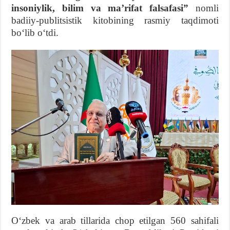
insoniylik, bilim va maʼrifat falsafasi”
nomli
badiiy-publitsistik kitobining rasmiy taqdimoti
boʻlib oʻtdi.
Oʻzbek va arab tillarida chop etilgan 560 sahifali