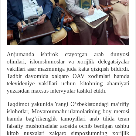
Anjumanda ishtirok etayotgan arab dunyosi
olimlari, islomshunoslar va xorijlik delegatsiyalar
vakillari asar mazmuniga juda katta qiziqish bildirdi.
Tadbir davomida xalqaro OAV xodimlari hamda
televideniye vakillari uchun kitobning ahamiyati
yuzasidan maxsus intervyular tashkil etildi.
Taqdimot yakunida Yangi Oʻzbekistondagi maʼrifiy
islohotlar, Movarounnahr ulamolarining boy merosi
hamda bagʻrikenglik tamoyillari arab tilida teran
falsafiy mushohadalar asosida ochib berilgan ushbu
kitob nusxalari xalqaro simpoziumning xorijlik