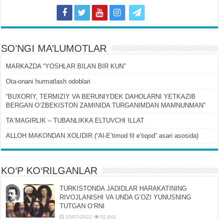
SOʻNGI MA’LUMOTLAR
MARKAZDA “YOSHLAR BILAN BIR KUN”
Ota-onani hurmatlash odoblari
“BUXORIY, TERMIZIY VA BERUNIYDEK DAHOLARNI YETKAZIB
BERGAN OʻZBEKISTON ZAMINIDA TURGANIMDAN MAMNUNMAN”
TAʼMAGIRLIK – TUBANLIKKA ELTUVCHI ILLAT
ALLOH MAKONDAN XOLIDIR (“Al-Eʼtimod fil eʼtiqod” asari asosida)
KO‘P KO‘RILGANLAR
TURKISTONDA JADIDLAR HARAKATINING
RIVOJLANISHI VA UNDA GʻOZI YUNUSNING
TUTGAN OʻRNI
15/07/2022
52,841