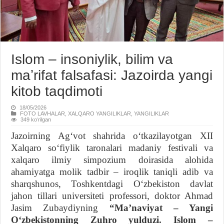
Islom – insoniylik, bilim va
maʼrifat falsafasi: Jazoirda yangi
kitob taqdimoti
18/05/2026
FOTO LAVHALAR
,
XALQARO YANGILIKLAR
,
YANGILIKLAR
349 koʻrilgan
Jazoirning Agʻvot shahrida oʻtkazilayotgan XII
Xalqaro soʻfiylik taronalari madaniy festivali va
xalqaro ilmiy simpozium doirasida alohida
ahamiyatga molik tadbir – iroqlik taniqli adib va
sharqshunos, Toshkentdagi Oʻzbekiston davlat
jahon tillari universiteti professori, doktor Ahmad
Jasim Zubaydiyning
“Maʼnaviyat – Yangi
Oʻzbekistonning Zuhro yulduzi. Islom –