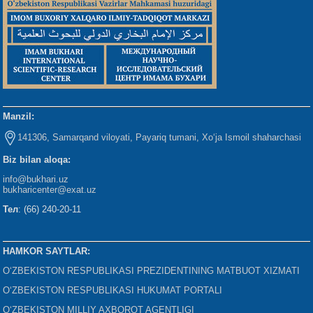
Manzil:
141306, Samarqand viloyati, Payariq tumani, Xo‘ja Ismoil shaharchasi
Biz bilan aloqa:
info@bukhari.uz
bukharicenter
@exat.uz
Тел
: (66) 240-20-11
HAMKOR SAYTLAR:
O‘ZBEKISTON RESPUBLIKASI PREZIDENTINING MATBUOT XIZMATI
O‘ZBEKISTON RESPUBLIKASI HUKUMAT PORTALI
O‘ZBEKISTON MILLIY AXBOROT AGENTLIGI