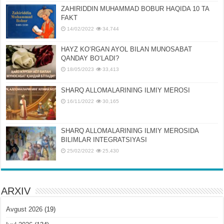
ZAHIRIDDIN MUHAMMAD BOBUR HAQIDA 10 TA
FAKT
14/02/2022
34,744
HAYZ KOʻRGAN AYOL BILAN MUNOSABAT
QANDAY BOʻLADI?
18/05/2023
33,413
SHARQ ALLOMALARINING ILMIY MEROSI
16/11/2022
30,165
SHARQ ALLOMALARINING ILMIY MЕROSIDA
BILIMLAR INTЕGRATSIYASI
25/02/2022
25,430
ARXIV
Avgust 2026
(19)