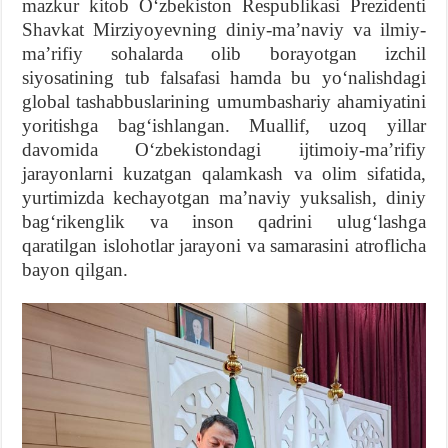
mazkur kitob Oʻzbekiston Respublikasi Prezidenti
Shavkat Mirziyoyevning diniy-maʼnaviy va ilmiy-
maʼrifiy sohalarda olib borayotgan izchil
siyosatining tub falsafasi hamda bu yoʻnalishdagi
global tashabbuslarining umumbashariy ahamiyatini
yoritishga bagʻishlangan. Muallif, uzoq yillar
davomida Oʻzbekistondagi ijtimoiy-maʼrifiy
jarayonlarni kuzatgan qalamkash va olim sifatida,
yurtimizda kechayotgan maʼnaviy yuksalish, diniy
bagʻrikenglik va inson qadrini ulugʻlashga
qaratilgan islohotlar jarayoni va samarasini atroflicha
bayon qilgan.