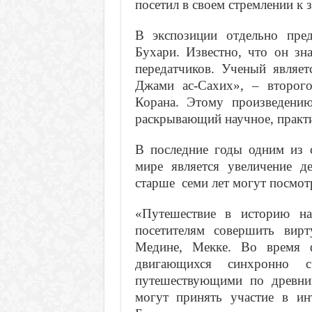
посетил в своем стремлении к 
В экспозиции отдельно пре
Бухари. Известно, что он зн
передатчиков. Ученый являет
Джами ас-Сахих», – второг
Корана. Этому произведению
раскрывающий научное, практи
В последние годы одним из 
мире является увеличение де
старше семи лет могут посмо
«Путешествие в историю н
посетителям совершить вирт
Медине, Мекке. Во время ф
двигающихся синхронно 
путешествующими по древни
могут принять участие в и