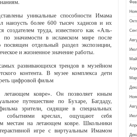
знаниям.
Фев
Ноя
дставлены уникальные способности Имама
Окт
ал наизусть более 600 тысяч хадисов и их
ся создателем труда, известного как «Аль-
Сен
о по значимости в исламском мире после
Авг
 посвящен отдельный раздел экспозиции,
Июл
ческое и жизненное значение работы.
Май
самых развивающихся трендов в музейном
Апр
тского контента. В музее комплекса дети
Мар
треть цифровой фильм
Дек
а летающем ковре». Он позволяет юным
Ноя
уальное путешествие по Бухаре, Багдаду,
Авг
ильма зрители, сидящие в специальных
с событиями креслах, ощущают себя
Июл
м местам на летающем ковре. Школьники
Апр
нтерактивной игре с виртуальным Имамом
Дек