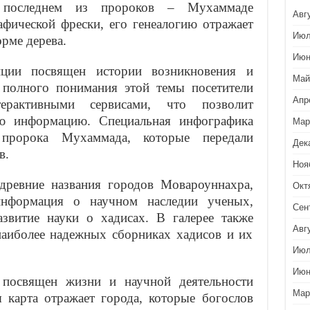
о последнем из пророков – Мухаммаде
Авг
афической фрески, его генеалогию отражает
Июл
рме дерева.
Июн
иции посвящен истории возникновения и
Май
 полного понимания этой темы посетители
Апр
терактивными сервисами, что позволит
ую информацию. Специальная инфографика
Мар
 пророка Мухаммада, которые передали
Дек
в.
Ноя
древние названия городов Мовароуннахра,
Окт
информация о научном наследии ученых,
Сен
звитие науки о хадисах. В галерее также
Авг
аиболее надежных сборниках хадисов и их
Июл
Июн
 посвящен жизни и научной деятельности
Мар
 карта отражает города, которые богослов