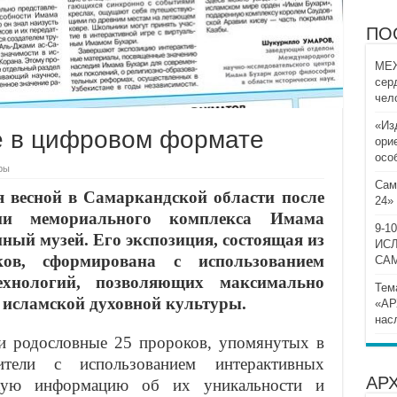
ПО
МЕЖ
сер
чел
«Из
е в цифровом формате
ори
осо
ры
Сам
 весной в Самаркандской области после
24»
ции мемориального комплекса Имама
9-
ный музей. Его экспозиция, состоящая из
ИС
ков, сформирована с использованием
СА
ехнологий, позволяющих максимально
Тем
у исламской духовной культуры.
«АР
нас
 и родословные 25 пророков, упомянутых в
тели с использованием интерактивных
АР
кую информацию об их уникальности и