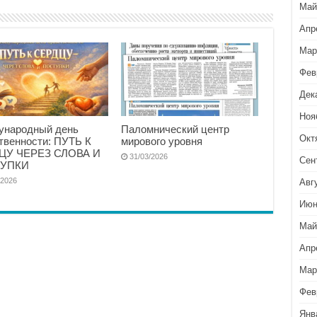
Май
Апр
Мар
Фев
Дек
Ноя
ународный день
Паломнический центр
Окт
твенности: ПУТЬ К
мирового уровня
ЦУ ЧЕРЕЗ СЛОВА И
31/03/2026
Сен
УПКИ
/2026
Авг
Июн
Май
Апр
Мар
Фев
Янв