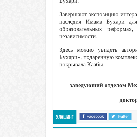
Бухари.
Завершают экспозицию интера
наследия Имама Бухари для
образовательных реформах,
независимости.
Здесь можно увидеть автор
Бухари», подаренную комплекс
покрывала Каабы.
заведующий отделом Меж
докто
Facebook
Twitter
Улашинг