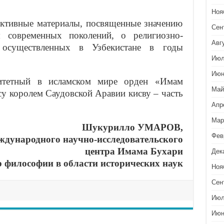
Ноя
ктивные материалы, посвященные значению
Сен
 современных поколений, о религиозно-
Авг
 осуществленных в Узбекистане в годы
Июл
Июн
итетный в исламском мире орден «Имам
Май
у королем Саудовской Аравии кисву – часть
Апр
Мар
Шукурилло УМАРОВ,
Фев
дународного научно-исследовательского
центра Имама Бухари
Дек
р философии в области исторических наук
Ноя
Сен
Июл
Июн