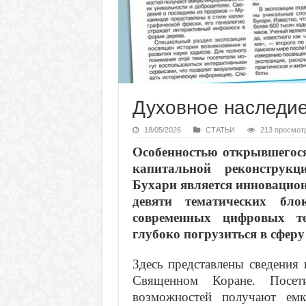
Духовное наследи
18/05/2026
СТАТЬИ
213 просмот
Особенностью открывшегося
капитальной реконструк
Бухари является инновацион
девяти тематических бло
современных цифровых т
глубоко погрузиться в сфер
Здесь представлены сведения
Священном Коране. Посети
возможностей получают ем