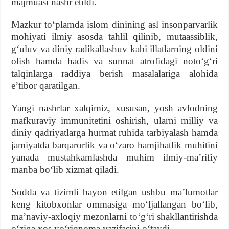
majmuasi nashr etildi.
Mazkur toʻplamda islom dinining asl insonparvarlik
mohiyati ilmiy asosda tahlil qilinib, mutaassiblik,
gʻuluv va diniy radikallashuv kabi illatlarning oldini
olish hamda hadis va sunnat atrofidagi notoʻgʻri
talqinlarga raddiya berish masalalariga alohida
eʼtibor qaratilgan.
Yangi nashrlar xalqimiz, xususan, yosh avlodning
mafkuraviy immunitetini oshirish, ularni milliy va
diniy qadriyatlarga hurmat ruhida tarbiyalash hamda
jamiyatda barqarorlik va oʻzaro hamjihatlik muhitini
yanada mustahkamlashda muhim ilmiy-maʼrifiy
manba boʻlib xizmat qiladi.
Sodda va tizimli bayon etilgan ushbu maʼlumotlar
keng kitobxonlar ommasiga moʻljallangan boʻlib,
maʼnaviy-axloqiy mezonlarni toʻgʻri shakllantirishda
oʻziga xos yoʻriqnoma vazifasini oʻtaydi.