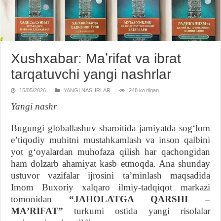
Xushxabar: Maʼrifat va ibrat
tarqatuvchi yangi nashrlar
15/05/2026
YANGI NASHRLAR
248 koʻrilgan
Yangi nashr
Bugungi globallashuv sharoitida jamiyatda sogʻlom
eʼtiqodiy muhitni mustahkamlash va inson qalbini
yot gʻoyalardan muhofaza qilish har qachongidan
ham dolzarb ahamiyat kasb etmoqda. Ana shunday
ustuvor vazifalar ijrosini taʼminlash maqsadida
Imom Buxoriy xalqaro ilmiy-tadqiqot markazi
tomonidan
“JAHOLATGA QARSHI –
MAʼRIFAT”
turkumi ostida yangi risolalar