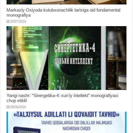
Markaziy Osiyoda kutubxonachilik tarixiga oid fundamental
monografiya
23/07/2026
Yangi nashr: “Sinergetika-4: sunʼiy intellekt” monografiyasi
chop etildi!
29/06/2026