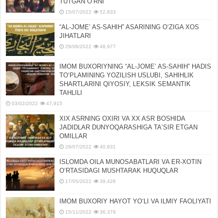
TUTGAN OʻRNI
15/07/2022
52,833
“AL-JOMEʼ AS-SAHIH” ASARINING OʻZIGA XOS
JIHATLARI
29/08/2022
48,977
IMOM BUXORIYNING “AL-JOMEʼ AS-SAHIH” HADIS
TOʻPLAMINING YOZILISH USLUBI, SAHIHLIK
SHARTLARINI QIYOSIY, LЕKSIK SЕMANTIK
TAHLILI
03/02/2022
47,915
XIX ASRNING OXIRI VA XX ASR BOSHIDA
JADIDLAR DUNYOQARASHIGA TAʼSIR ETGAN
OMILLAR
29/07/2022
40,831
ISLOMDA OILA MUNOSABATLARI VA ER-XOTIN
OʻRTASIDAGI MUSHTARAK HUQUQLAR
17/05/2022
39,426
IMOM BUXORIY HAYOT YOʻLI VA ILMIY FAOLIYATI
15/11/2022
36,379