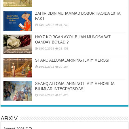
ZAHIRIDDIN MUHAMMAD BOBUR HAQIDA 10 TA
FAKT
14/02/2022
34,740
HAYZ KOʻRGAN AYOL BILAN MUNOSABAT
QANDAY BOʻLADI?
18/05/2023
33,403
SHARQ ALLOMALARINING ILMIY MEROSI
16/11/2022
30,164
SHARQ ALLOMALARINING ILMIY MЕROSIDA
BILIMLAR INTЕGRATSIYASI
25/02/2022
25,426
ARXIV
Avgust 2026
(17)