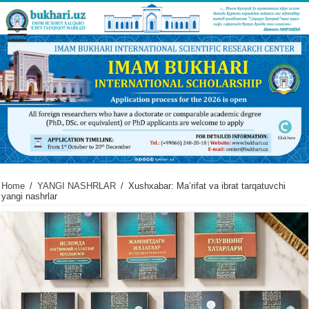
Home
/
YANGI NASHRLAR
/
Xushxabar: Maʼrifat va ibrat tarqatuvchi
yangi nashrlar