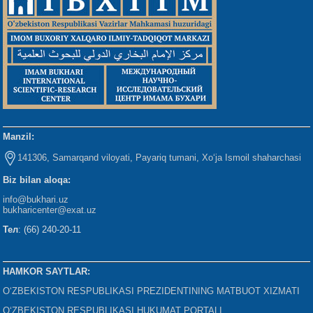
Manzil:
141306, Samarqand viloyati, Payariq tumani, Xo‘ja Ismoil shaharchasi
Biz bilan aloqa:
info@bukhari.uz
bukharicenter
@exat.uz
Тел
: (66) 240-20-11
HAMKOR SAYTLAR:
O‘ZBEKISTON RESPUBLIKASI PREZIDENTINING MATBUOT XIZMATI
O‘ZBEKISTON RESPUBLIKASI HUKUMAT PORTALI