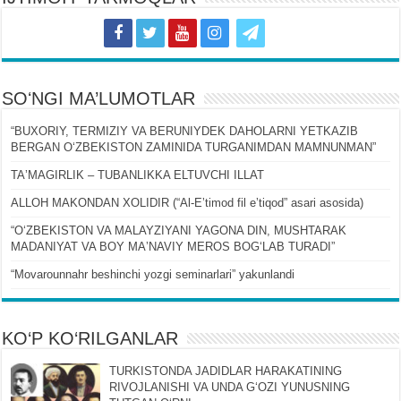
SOʻNGI MA’LUMOTLAR
“BUXORIY, TERMIZIY VA BERUNIYDEK DAHOLARNI YETKAZIB
BERGAN OʻZBEKISTON ZAMINIDA TURGANIMDAN MAMNUNMAN”
TAʼMAGIRLIK – TUBANLIKKA ELTUVCHI ILLAT
ALLOH MAKONDAN XOLIDIR (“Al-Eʼtimod fil eʼtiqod” asari asosida)
“OʻZBEKISTON VA MALAYZIYANI YAGONA DIN, MUSHTARAK
MADANIYAT VA BOY MAʼNAVIY MEROS BOGʻLAB TURADI”
“Movarounnahr beshinchi yozgi seminarlari” yakunlandi
KO‘P KO‘RILGANLAR
TURKISTONDA JADIDLAR HARAKATINING
RIVOJLANISHI VA UNDA GʻOZI YUNUSNING