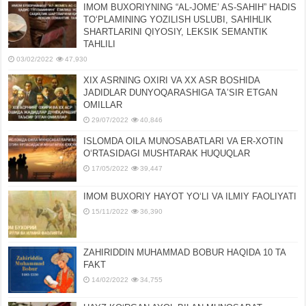
IMOM BUXORIYNING “AL-JOMEʼ AS-SAHIH” HADIS
TOʻPLAMINING YOZILISH USLUBI, SAHIHLIK
SHARTLARINI QIYOSIY, LЕKSIK SЕMANTIK
TAHLILI
03/02/2022
47,930
XIX ASRNING OXIRI VA XX ASR BOSHIDA
JADIDLAR DUNYOQARASHIGA TAʼSIR ETGAN
OMILLAR
29/07/2022
40,846
ISLOMDA OILA MUNOSABATLARI VA ER-XOTIN
OʻRTASIDAGI MUSHTARAK HUQUQLAR
17/05/2022
39,447
IMOM BUXORIY HAYOT YOʻLI VA ILMIY FAOLIYATI
15/11/2022
36,390
ZAHIRIDDIN MUHAMMAD BOBUR HAQIDA 10 TA
FAKT
14/02/2022
34,755