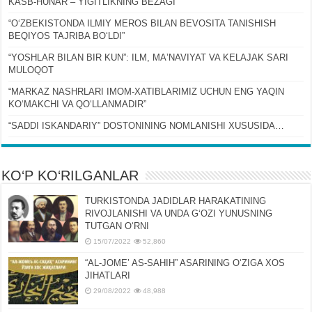
KASB-HUNAR – YIGITLIKNING BEZAGI
“OʻZBEKISTONDA ILMIY MEROS BILAN BEVOSITA TANISHISH
BEQIYOS TAJRIBA BOʻLDI”
“YOSHLAR BILAN BIR KUN”: ILM, MAʼNAVIYAT VA KELAJAK SARI
MULOQOT
“MARKAZ NASHRLARI IMOM-XATIBLARIMIZ UCHUN ENG YAQIN
KOʻMAKCHI VA QOʻLLANMADIR”
“SADDI ISKANDARIY” DOSTONINING NOMLANISHI XUSUSIDA…
KO‘P KO‘RILGANLAR
TURKISTONDA JADIDLAR HARAKATINING
RIVOJLANISHI VA UNDA GʻOZI YUNUSNING
TUTGAN OʻRNI
15/07/2022
52,860
“AL-JOMEʼ AS-SAHIH” ASARINING OʻZIGA XOS
JIHATLARI
29/08/2022
48,988