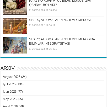
HAYZ KOʻRGAN AYOL BILAN MUNOSABAT
QANDAY BOʻLADI?
18/05/2023
33,434
SHARQ ALLOMALARINING ILMIY MEROSI
16/11/2022
30,171
SHARQ ALLOMALARINING ILMIY MЕROSIDA
BILIMLAR INTЕGRATSIYASI
25/02/2022
25,431
ARXIV
Avgust 2026
(24)
Iyul 2026
(134)
Iyun 2026
(77)
May 2026
(55)
Aprel 2026
(99)