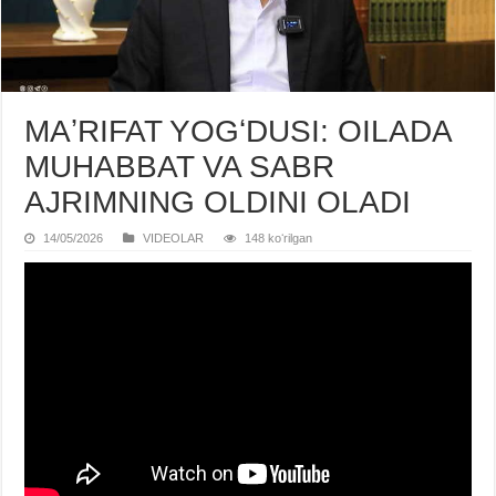
MAʼRIFAT YOGʻDUSI: OILADA
MUHABBAT VA SABR
AJRIMNING OLDINI OLADI
14/05/2026
VIDЕOLAR
148 koʻrilgan