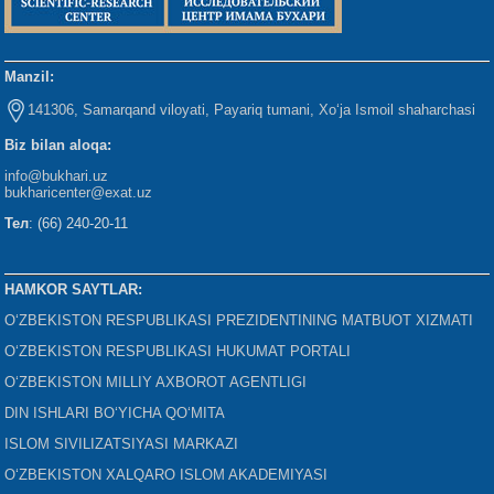
Manzil:
141306, Samarqand viloyati, Payariq tumani, Xo‘ja Ismoil shaharchasi
Biz bilan aloqa:
info@bukhari.uz
bukharicenter
@exat.uz
Тел
: (66) 240-20-11
HAMKOR SAYTLAR:
O‘ZBEKISTON RESPUBLIKASI PREZIDENTINING MATBUOT XIZMATI
O‘ZBEKISTON RESPUBLIKASI HUKUMAT PORTALI
O‘ZBEKISTON MILLIY AXBOROT AGENTLIGI
DIN ISHLARI BO‘YICHA QO‘MITA
ISLOM SIVILIZATSIYASI MARKAZI
O‘ZBEKISTON XALQARO ISLOM AKADEMIYASI