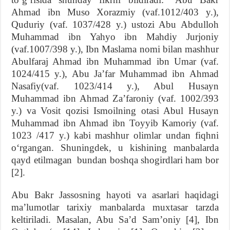
Ahmad ibn Muso Xorazmiy (vaf.1012/403 y.),
Quduriy (vaf. 1037/428 y.) ustozi Abu Abdulloh
Muhammad ibn Yahyo ibn Mahdiy Jurjoniy
(vaf.1007/398 y.), Ibn Maslama nomi bilan mashhur
Abulfaraj Ahmad ibn Muhammad ibn Umar (vaf.
1024/415 y.), Abu Ja’far Muhammad ibn Ahmad
Nasafiy(vaf. 1023/414 y.), Abul Husayn
Muhammad ibn Ahmad Za’faroniy (vaf. 1002/393
y.) va Vosit qozisi Ismoilning otasi Abul Husayn
Muhammad ibn Ahmad ibn Toyyib Kamoriy (vaf.
1023 /417 y.) kabi mashhur olimlar undan fiqhni
o‘rgangan. Shuningdek, u kishining manbalarda
qayd etilmagan bundan boshqa shogirdlari ham bor
[2].
Abu Bakr Jassosning hayoti va asarlari haqidagi
ma’lumotlar tarixiy manbalarda muxtasar tarzda
keltiriladi. Masalan, Abu Sa’d Sam’oniy [4], Ibn