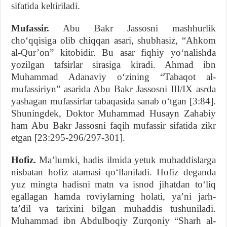
sifatida keltiriladi.
Mufassir.
Abu Bakr Jassosni mashhurlik
cho‘qqisiga olib chiqqan asari, shubhasiz, “Ahkom
al-Qur’on” kitobidir. Bu asar fiqhiy yo‘nalishda
yozilgan tafsirlar sirasiga kiradi. Ahmad ibn
Muhammad Adanaviy o‘zining “Tabaqot al-
mufassiriyn” asarida Abu Bakr Jassosni III/IX asrda
yashagan mufassirlar tabaqasida sanab o‘tgan [3:84].
Shuningdek, Doktor Muhammad Husayn Zahabiy
ham Abu Bakr Jassosni faqih mufassir sifatida zikr
etgan [23:295-296/297-301].
Hofiz.
Ma’lumki, hadis ilmida yetuk muhaddislarga
nisbatan hofiz atamasi qo‘llaniladi. Hofiz deganda
yuz mingta hadisni matn va isnod jihatdan to‘liq
egallagan hamda roviylarning holati, ya’ni jarh-
ta’dil va tarixini bilgan muhaddis tushuniladi.
Muhammad ibn Abdulboqiy Zurqoniy “Sharh al-