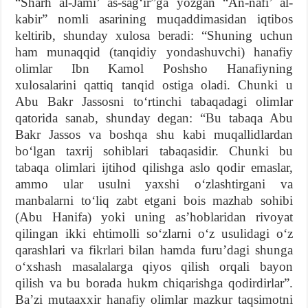
“Sharh al-Jami’ as-sag‘ir”ga yozgan “An-nafi’ al-
kabir” nomli asarining muqaddimasidan iqtibos
keltirib, shunday xulosa beradi: “Shuning uchun
ham munaqqid (tanqidiy yondashuvchi) hanafiy
olimlar Ibn Kamol Poshsho Hanafiyning
xulosalarini qattiq tanqid ostiga oladi. Chunki u
Abu Bakr Jassosni to‘rtinchi tabaqadagi olimlar
qatorida sanab, shunday degan: “Bu tabaqa Abu
Bakr Jassos va boshqa shu kabi muqallidlardan
bo‘lgan taxrij sohiblari tabaqasidir. Chunki bu
tabaqa olimlari ijtihod qilishga aslo qodir emaslar,
ammo ular usulni yaxshi o‘zlashtirgani va
manbalarni to‘liq zabt etgani bois mazhab sohibi
(Abu Hanifa) yoki uning as’hoblaridan rivoyat
qilingan ikki ehtimolli so‘zlarni o‘z usulidagi o‘z
qarashlari va fikrlari bilan hamda furu’dagi shunga
o‘xshash masalalarga qiyos qilish orqali bayon
qilish va bu borada hukm chiqarishga qodirdirlar”.
Ba’zi mutaaxxir hanafiy olimlar mazkur taqsimotni