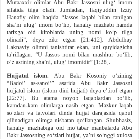
Mutaaxxir olimlar Abu Bakr Jassosni ulug‘ imom
sifatida tilga oladi. Jumladan, Taqiyuddin Izziy
Hanafiy olim haqida “Jassos laqabi bilan tanilgan
sha’ni ulug‘ imom bo‘lib, hanafiy mazhabi hamda
tarixga oid kitoblarda uning nomi ko‘p tilga
olinadi”, deya zikr etgan [21:412]. Abdulhay
Laknaviy olimni tanishtirar ekan, uni quyidagicha
ta’riflagan: “U Jassos nomi bilan mashhur bo‘lib,
o‘z asrining sha’ni, ulug‘ imomidir” [1:28].
Hujjatul islom.
Abu Bakr Kosoniy o‘zining
“Badoi’ as-sanoi’” asarida Abu Bakr Jassosni
hujjatul islom (islom dini hujjati) deya e’tirof etgan
[22:77]. Bu atama noyob laqablardan bo‘lib,
kamdan-kam olimlarga nasib etgan. Mazkur laqab
so‘zlari va fatvolari dinda hujjat darajasida qabul
qilinadigan olimga nisbatan qo‘llangan. Shubhasiz,
hanafiy mazhabiga oid mo‘tabar manbalarda Abu
Bakr Jassosning so‘zlari hujjat, ya’ni so‘nggi xulosa