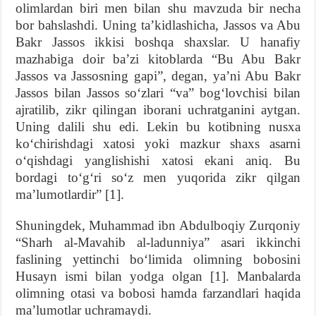
olimlardan biri men bilan shu mavzuda bir necha
bor bahslashdi. Uning ta’kidlashicha, Jassos va Abu
Bakr Jassos ikkisi boshqa shaxslar. U hanafiy
mazhabiga doir ba’zi kitoblarda “Bu Abu Bakr
Jassos va Jassosning gapi”, degan, ya’ni Abu Bakr
Jassos bilan Jassos so‘zlari “va” bog‘lovchisi bilan
ajratilib, zikr qilingan iborani uchratganini aytgan.
Uning dalili shu edi. Lekin bu kotibning nusxa
ko‘chirishdagi xatosi yoki mazkur shaxs asarni
o‘qishdagi yanglishishi xatosi ekani aniq. Bu
bordagi to‘g‘ri so‘z men yuqorida zikr qilgan
ma’lumotlardir” [1].
Shuningdek, Muhammad ibn Abdulboqiy Zurqoniy
“Sharh al-Mavahib al-ladunniya” asari ikkinchi
faslining yettinchi bo‘limida olimning bobosini
Husayn ismi bilan yodga olgan [1]. Manbalarda
olimning otasi va bobosi hamda farzandlari haqida
ma’lumotlar uchramaydi.