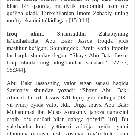
bilan bir qatorda, muftiylik maqomini ham o‘z
qo‘liga oladi. Tarixchilardan Imom Zahabiy uning
muftiy ekanini ta’kidlagan [15:344].
Iroq olimi.
Shamsuddin Zahabiyning
ta’kidlashicha, Abu Bakr Jassos Iroqda juda
mashhur bo‘lgan. Shuningdek, Amir Kotib Itqoniy
bu haqda shunday degan: “Shayx Abu Bakr Jassos
Iroq olimlarining ulug‘laridan sanaladi” [22:77;
15:344].
Abu Bakr Jassosning vafot etgan sanasi haqida
Saymariy shunday yozadi: “Shayx Abu Bakr
Ahmad ibn Ali Jassos 370 hijriy yili Zulhijja (981
yil iyun) oyida vafot etdi. Unga shayx Abu Bakr
Muhammad ibn Muso Xorazmiy janoza namozini
o‘qib, o‘z qo‘llari bilan qabrga qo‘ydi” [10]. Bu
yakshanba kuni yettinchi zulhijja oyida, ya’ni
olimning oltmish besh yoshiga to‘g‘ri kelib, shu