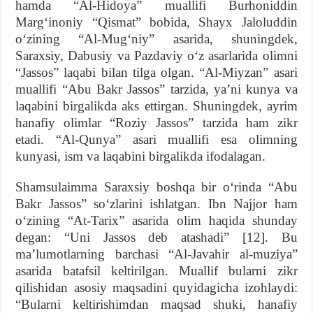
hamda “Al-Hidoya” muallifi Burhoniddin
Marg‘inoniy “Qismat” bobida, Shayx Jaloluddin
o‘zining “Al-Mug‘niy” asarida, shuningdek,
Saraxsiy, Dabusiy va Pazdaviy o‘z asarlarida olimni
“Jassos” laqabi bilan tilga olgan. “Al-Miyzan” asari
muallifi “Abu Bakr Jassos” tarzida, ya’ni kunya va
laqabini birgalikda aks ettirgan. Shuningdek, ayrim
hanafiy olimlar “Roziy Jassos” tarzida ham zikr
etadi. “Al-Qunya” asari muallifi esa olimning
kunyasi, ism va laqabini birgalikda ifodalagan.
Shamsulaimma Saraxsiy boshqa bir o‘rinda “Abu
Bakr Jassos” so‘zlarini ishlatgan. Ibn Najjor ham
o‘zining “At-Tarix” asarida olim haqida shunday
degan: “Uni Jassos deb atashadi” [12]. Bu
ma’lumotlarning barchasi “Al-Javahir al-muziya”
asarida batafsil keltirilgan. Muallif bularni zikr
qilishidan asosiy maqsadini quyidagicha izohlaydi:
“Bularni keltirishimdan maqsad shuki, hanafiy