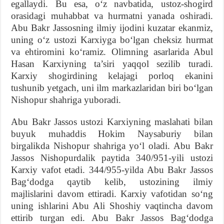
egallaydi. Bu esa, o‘z navbatida, ustoz-shogird
orasidagi muhabbat va hurmatni yanada oshiradi.
Abu Bakr Jassosning ilmiy ijodini kuzatar ekanmiz,
uning o‘z ustozi Karxiyga bo‘lgan cheksiz hurmat
va ehtiromini ko‘ramiz. Olimning asarlarida Abul
Hasan Karxiyning ta’siri yaqqol sezilib turadi.
Karxiy shogirdining kelajagi porloq ekanini
tushunib yetgach, uni ilm markazlaridan biri bo‘lgan
Nishopur shahriga yuboradi.
Abu Bakr Jassos ustozi Karxiyning maslahati bilan
buyuk muhaddis Hokim Naysaburiy bilan
birgalikda Nishopur shahriga yo‘l oladi. Abu Bakr
Jassos Nishopurdalik paytida 340/951-yili ustozi
Karxiy vafot etadi. 344/955-yilda Abu Bakr Jassos
Bag‘dodga qaytib kelib, ustozining ilmiy
majlislarini davom ettiradi. Karxiy vafotidan so‘ng
uning ishlarini Abu Ali Shoshiy vaqtincha davom
ettirib turgan edi. Abu Bakr Jassos Bag‘dodga