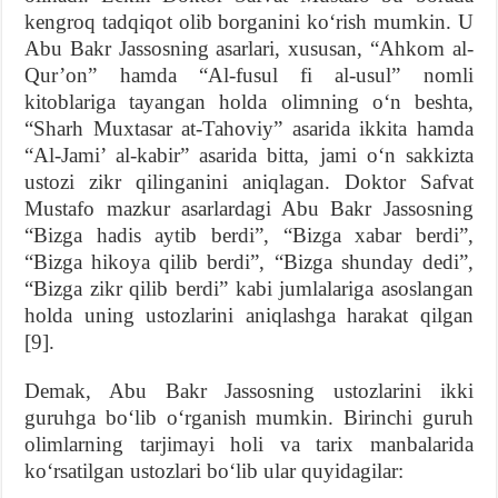
kengroq tadqiqot olib borganini ko‘rish mumkin. U
Abu Bakr Jassosning asarlari, xususan, “Ahkom al-
Qur’on” hamda “Al-fusul fi al-usul” nomli
kitoblariga tayangan holda olimning o‘n beshta,
“Sharh Muxtasar at-Tahoviy” asarida ikkita hamda
“Al-Jami’ al-kabir” asarida bitta, jami o‘n sakkizta
ustozi zikr qilinganini aniqlagan. Doktor Safvat
Mustafo mazkur asarlardagi Abu Bakr Jassosning
“Bizga hadis aytib berdi”, “Bizga xabar berdi”,
“Bizga hikoya qilib berdi”, “Bizga shunday dedi”,
“Bizga zikr qilib berdi” kabi jumlalariga asoslangan
holda uning ustozlarini aniqlashga harakat qilgan
[9].
Demak, Abu Bakr Jassosning ustozlarini ikki
guruhga bo‘lib o‘rganish mumkin. Birinchi guruh
olimlarning tarjimayi holi va tarix manbalarida
ko‘rsatilgan ustozlari bo‘lib ular quyidagilar: