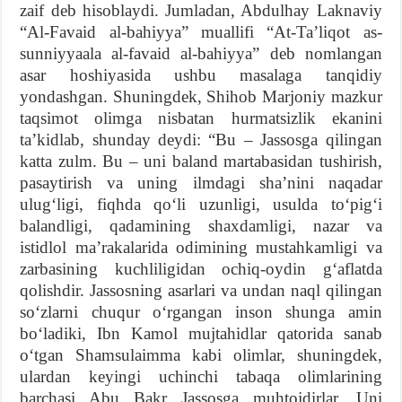
zaif deb hisoblaydi. Jumladan, Abdulhay Laknaviy
“Al-Favaid al-bahiyya” muallifi “At-Ta’liqot as-
sunniyyaala al-favaid al-bahiyya” deb nomlangan
asar hoshiyasida ushbu masalaga tanqidiy
yondashgan. Shuningdek, Shihob Marjoniy mazkur
taqsimot olimga nisbatan hurmatsizlik ekanini
ta’kidlab, shunday deydi: “Bu – Jassosga qilingan
katta zulm. Bu – uni baland martabasidan tushirish,
pasaytirish va uning ilmdagi sha’nini naqadar
ulug‘ligi, fiqhda qo‘li uzunligi, usulda to‘pig‘i
balandligi, qadamining shaxdamligi, nazar va
istidlol ma’rakalarida odimining mustahkamligi va
zarbasining kuchliligidan ochiq-oydin g‘aflatda
qolishdir. Jassosning asarlari va undan naql qilingan
so‘zlarni chuqur o‘rgangan inson shunga amin
bo‘ladiki, Ibn Kamol mujtahidlar qatorida sanab
o‘tgan Shamsulaimma kabi olimlar, shuningdek,
ulardan keyingi uchinchi tabaqa olimlarining
barchasi Abu Bakr Jassosga muhtojdirlar. Uni