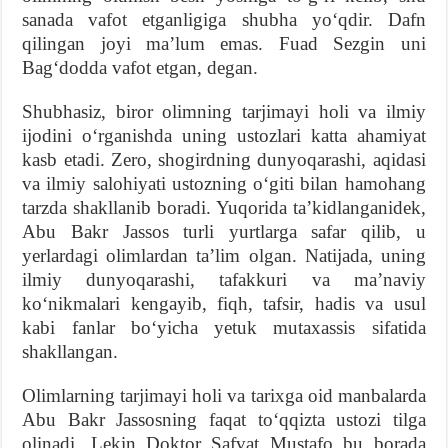
sanada vafot etganligiga shubha yo‘qdir. Dafn
qilingan joyi ma’lum emas. Fuad Sezgin uni
Bag‘dodda vafot etgan, degan.
Shubhasiz, biror olimning tarjimayi holi va ilmiy
ijodini o‘rganishda uning ustozlari katta ahamiyat
kasb etadi. Zero, shogirdning dunyoqarashi, aqidasi
va ilmiy salohiyati ustozning o‘giti bilan hamohang
tarzda shakllanib boradi. Yuqorida ta’kidlanganidek,
Abu Bakr Jassos turli yurtlarga safar qilib, u
yerlardagi olimlardan ta’lim olgan. Natijada, uning
ilmiy dunyoqarashi, tafakkuri va ma’naviy
ko‘nikmalari kengayib, fiqh, tafsir, hadis va usul
kabi fanlar bo‘yicha yetuk mutaxassis sifatida
shakllangan.
Olimlarning tarjimayi holi va tarixga oid manbalarda
Abu Bakr Jassosning faqat to‘qqizta ustozi tilga
olinadi. Lekin Doktor Safvat Mustafo bu borada