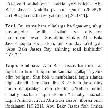
“Al-favoid al-bahiyya” asarida yozilishicha, Abu
Bakr Jassos Abdulboqiy ibn Qoni’ (265/878-
351/962)dan hadis rivoyat qilgan [24:3744].
Fozil.
Bu atama ham olimlarga berilgan eng ulug‘
unvonlardan bo‘lib, fazilatli va oliyjanob
ma’nolarini beradi. Xayriddin Zirikliy Abu Bakr
Jassos haqida yozar ekan, uni shunday ta’riflaydi:
“Abu Bakr Jassos Ray ahlining fozil kishisidir”
[18:171].
Faqih.
Shubhasiz, Abu Bakr Jassos ham usul al-
fiqh, ham furu’ al-fiqhni mukammal egallagan yetuk
olim bo‘lgan. Shu bois u manbalarda faqih sifatida
tilga olinadi. Jumladan, Ibn Kasir ham Jassosning
imom darajasidagi olim ekanini ta’kidlab, uning
hanafiy mazhabi faqihi ekanini “Hanafiy mazhabi
faqihi Ahmad ibn Ali Abu Bakr Jassos” iborasi bilan
ifodalagan [19:221]. Abu Bakr Jassos fiqh ilmida