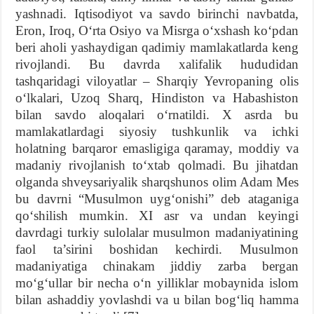
yashnadi. Iqtisodiyot va savdo birinchi navbatda,
Eron, Iroq, O‘rta Osiyo va Misrga o‘xshash ko‘pdan
beri aholi yashaydigan qadimiy mamlakatlarda keng
rivojlandi. Bu davrda xalifalik hududidan
tashqaridagi viloyatlar – Sharqiy Yevropaning olis
o‘lkalari, Uzoq Sharq, Hindiston va Habashiston
bilan savdo aloqalari o‘rnatildi. X asrda bu
mamlakatlardagi siyosiy tushkunlik va ichki
holatning barqaror emasligiga qaramay, moddiy va
madaniy rivojlanish to‘xtab qolmadi. Bu jihatdan
olganda shveysariyalik sharqshunos olim Adam Mes
bu davrni “Musulmon uyg‘onishi” deb ataganiga
qo‘shilish mumkin. XI asr va undan keyingi
davrdagi turkiy sulolalar musulmon madaniyatining
faol ta’sirini boshidan kechirdi. Musulmon
madaniyatiga chinakam jiddiy zarba bergan
mo‘g‘ullar bir necha o‘n yilliklar mobaynida islom
bilan ashaddiy yovlashdi va u bilan bog‘liq hamma