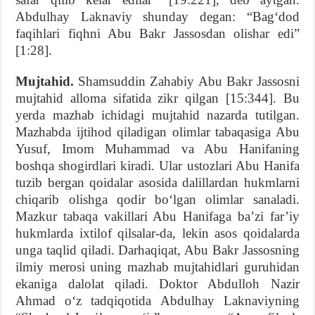
Abdulhay Laknaviy shunday degan: “Bag‘dod
faqihlari fiqhni Abu Bakr Jassosdan olishar edi”
[1:28].
Mujtahid.
Shamsuddin Zahabiy Abu Bakr Jassosni
mujtahid alloma sifatida zikr qilgan [15:344]. Bu
yerda mazhab ichidagi mujtahid nazarda tutilgan.
Mazhabda ijtihod qiladigan olimlar tabaqasiga Abu
Yusuf, Imom Muhammad va Abu Hanifaning
boshqa shogirdlari kiradi. Ular ustozlari Abu Hanifa
tuzib bergan qoidalar asosida dalillardan hukmlarni
chiqarib olishga qodir bo‘lgan olimlar sanaladi.
Mazkur tabaqa vakillari Abu Hanifaga ba’zi far’iy
hukmlarda ixtilof qilsalar-da, lekin asos qoidalarda
unga taqlid qiladi. Darhaqiqat, Abu Bakr Jassosning
ilmiy merosi uning mazhab mujtahidlari guruhidan
ekaniga dalolat qiladi. Doktor Abdulloh Nazir
Ahmad o‘z tadqiqotida Abdulhay Laknaviyning