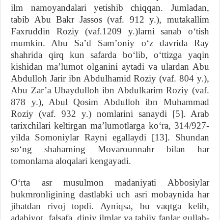
ilm namoyandalari yetishib chiqqan. Jumladan,
tabib Abu Bakr Jassos (vaf. 912 y.), mutakallim
Faxruddin Roziy (vaf.1209 y.)larni sanab o‘tish
mumkin. Abu Sa’d Sam’oniy o‘z davrida Ray
shahrida qirq kun safarda bo‘lib, o‘ttizga yaqin
kishidan ma’lumot olganini aytadi va ulardan Abu
Abdulloh Jarir ibn Abdulhamid Roziy (vaf. 804 y.),
Abu Zar’a Ubaydulloh ibn Abdulkarim Roziy (vaf.
878 y.), Abul Qosim Abdulloh ibn Muhammad
Roziy (vaf. 932 y.) nomlarini sanaydi [5]. Arab
tarixchilari keltirgan ma’lumotlarga ko‘ra, 314/927-
yilda Somoniylar Rayni egallaydi [13]. Shundan
so‘ng shaharning Movarounnahr bilan har
tomonlama aloqalari kengayadi.
O‘rta asr musulmon madaniyati Abbosiylar
hukmronligining dastlabki uch asri mobaynida har
jihatdan rivoj topdi. Ayniqsa, bu vaqtga kelib,
adabiyot, falsafa, diniy ilmlar va tabiiy fanlar gullab-