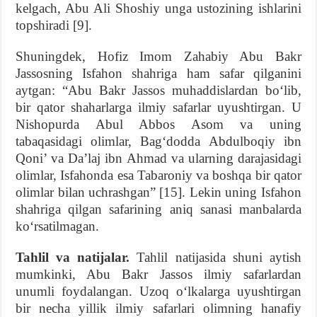
kelgach, Abu Ali Shoshiy unga ustozining ishlarini
topshiradi [9].
Shuningdek, Hofiz Imom Zahabiy Abu Bakr
Jassosning Isfahon shahriga ham safar qilganini
aytgan: “Abu Bakr Jassos muhaddislardan bo‘lib,
bir qator shaharlarga ilmiy safarlar uyushtirgan. U
Nishopurda Abul Abbos Asom va uning
tabaqasidagi olimlar, Bag‘dodda Abdulboqiy ibn
Qoni’ va Da’laj ibn Ahmad va ularning darajasidagi
olimlar, Isfahonda esa Tabaroniy va boshqa bir qator
olimlar bilan uchrashgan” [15]. Lekin uning Isfahon
shahriga qilgan safarining aniq sanasi manbalarda
ko‘rsatilmagan.
Tahlil va natijalar.
Tahlil natijasida shuni aytish
mumkinki, Abu Bakr Jassos ilmiy safarlardan
unumli foydalangan. Uzoq o‘lkalarga uyushtirgan
bir necha yillik ilmiy safarlari olimning hanafiy