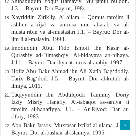
Shihabuddin Yoqut Hamaviy. Mu’jamul buldon.
J.3. – Bayrut: Dor Bayrut, 1984.
Xayriddin Zirikliy. Al-a’lam – Qomus tarojim li
ashhur ar-rijal va an-nisa min al-arab va al-
musta’ribin va al-mustashri J.1. – Bayrut: Dor al-
ilm li al-malayin, 1998.
Imoduddin Abul Fido Ismoil ibn Kasir al-
Qurashiy ad-Dimashqiy. Al-bidayava an-nihaya.
J.11. – Bayrut: Dar ihya at-turos al-arabiy, 1997.
Hofiz Abu Bakr Ahmad ibn Ali Xatib Bag‘dodiy.
Tarix Bag‘dod. J.5. – Bayrut: Dor al-kutub al-
ilmiya, 2011.
Taqiyyuddin ibn Abdulqodir Tamimiy Doriy
Izziy Misriy Hanafiy. At-tabaqot as-saniya fi
tarojim al-hanafiyya. J.1. – Ar-Riyod: Dar ar-
rifoiy, 1983.
Abu Bakr Jassos. Muxtasar Ixtilaf al-ulama. J.1. –
A
Bayrut: Dor al-bashair al-islamiya, 1995.