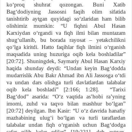
ko‘proq shuhrat qozongan. Buni Xatib
Bag‘dodiyning Jassosni faqih olim sifatida
tanishtirib aytgan quyidagi so‘zlaridan ham bilib
olishimiz mumkin: “U fiqhni Abul Hasan
Karxiydan o‘rgandi va fiqh ilmi bilan muntazam
shug‘ullanib, bu borada rayosat – yetakchilikni
qo‘lga kiritdi. Hatto faqihlar fiqh ilmini o‘rganish
maqsadida uning huzuriga oqib kela boshladilar”
[20:72]. Shuningdek, Saymariy Abul Hasan Karxiy
haqida shunday deydi: “Undan keyin Bag‘dodda
mudarrislik Abu Bakr Ahmad ibn Ali Jassosga o‘tdi
va undan dars olishga turli davlatlardan talabalar
oqib kela boshladi” [2:166; 1:28]. “Tarixi
Bag‘dod” asarida: “O‘z vaqtida as’hobi ra’yning
imomi, zuhd va taqvo bilan mashhur bo‘lgan”
[20:72] deyilgan. Ibn Kasir: “U o‘z davrida hanafiy
mazhabining ulug‘i bo‘lgan va turli taraflardan
talabalar undan fiqh o‘rganish uchun Bag‘dodga
safar qilib kelar edilar” [19:221], deb aytgan.