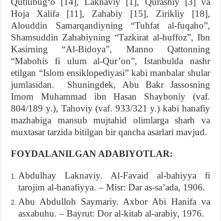
Qutlubug‘o [14], Laknaviy [1], Qurashiy [3] va
Hoja Xalifa [11], Zahabiy [15], Zirikliy [18],
Alouddin Samarqandiyning “Tuhfat al-fuqaho”,
Shamsuddin Zahabiyning “Tazkirat al-huffoz”, Ibn
Kasirning “Al-Bidoya”, Manno Qattonning
“Mabohis fi ulum al-Qur’on”, Istanbulda nashr
etilgan “Islom ensiklopediyasi” kabi manbalar shular
jumlasidan. Shuningdek, Abu Bakr Jassosning
Imom Muhammad ibn Hasan Shayboniy (vaf.
804/189 y.), Tahoviy (vaf. 933/321 y.) kabi hanafiy
mazhabiga mansub mujtahid olimlarga sharh va
muxtasar tarzida bitilgan bir qancha asarlari mavjud.
FOYDALANILGAN ADABIYOTLAR
:
Abdulhay Laknaviy. Al-Favaid al-bahiyya fi
tarojim al-hanafiyya. – Misr: Dar as-sa’ada, 1906.
Abu Abdulloh Saymariy. Axbor Abi Hanifa va
asxabuhu. – Bayrut: Dor al-kitab al-arabiy, 1976.