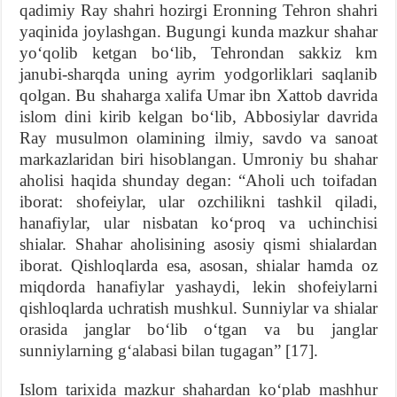
qadimiy Ray shahri hozirgi Eronning Tehron shahri
yaqinida joylashgan. Bugungi kunda mazkur shahar
yo‘qolib ketgan bo‘lib, Tehrondan sakkiz km
janubi-sharqda uning ayrim yodgorliklari saqlanib
qolgan. Bu shaharga xalifa Umar ibn Xattob davrida
islom dini kirib kelgan bo‘lib, Abbosiylar davrida
Ray musulmon olamining ilmiy, savdo va sanoat
markazlaridan biri hisoblangan. Umroniy bu shahar
aholisi haqida shunday degan: “Aholi uch toifadan
iborat: shofeiylar, ular ozchilikni tashkil qiladi,
hanafiylar, ular nisbatan ko‘proq va uchinchisi
shialar. Shahar aholisining asosiy qismi shialardan
iborat. Qishloqlarda esa, asosan, shialar hamda oz
miqdorda hanafiylar yashaydi, lekin shofeiylarni
qishloqlarda uchratish mushkul. Sunniylar va shialar
orasida janglar bo‘lib o‘tgan va bu janglar
sunniylarning g‘alabasi bilan tugagan” [17].
Islom tarixida mazkur shahardan ko‘plab mashhur