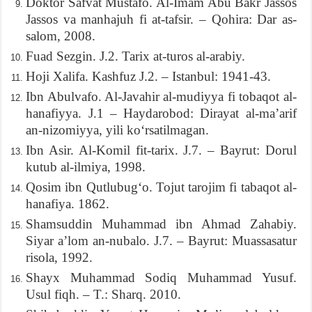
Doktor Safvat Mustafo. Al-Imam Abu Bakr Jassos
Jassos va manhajuh fi at-tafsir. – Qohira: Dar as-
salom, 2008.
Fuad Sezgin. J.2. Tarix at-turos al-arabiy.
Hoji Xalifa. Kashfuz J.2. – Istanbul: 1941-43.
Ibn Abulvafo. Al-Javahir al-mudiyya fi tobaqot al-
hanafiyya. J.1 – Haydarobod: Dirayat al-ma’arif
an-nizomiyya, yili ko‘rsatilmagan.
Ibn Asir. Al-Komil fit-tarix. J.7. – Bayrut: Dorul
kutub al-ilmiya, 1998.
Qosim ibn Qutlubug‘o. Tojut tarojim fi tabaqot al-
hanafiya. 1862.
Shamsuddin Muhammad ibn Ahmad Zahabiy.
Siyar a’lom an-nubalo. J.7. – Bayrut: Muassasatur
risola, 1992.
Shayx Muhammad Sodiq Muhammad Yusuf.
Usul fiqh. – T.: Sharq. 2010.