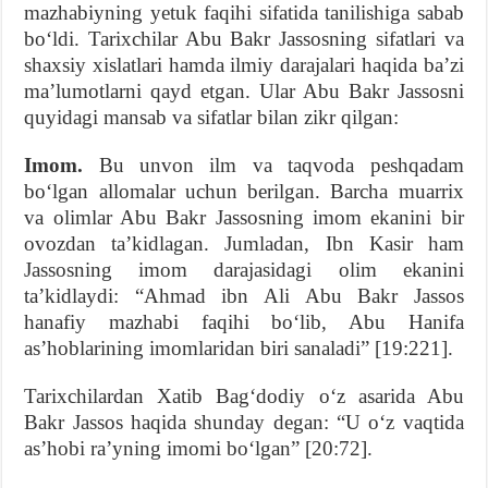
mazhabiyning yetuk faqihi sifatida tanilishiga sabab
bo‘ldi. Tarixchilar Abu Bakr Jassosning sifatlari va
shaxsiy xislatlari hamda ilmiy darajalari haqida ba’zi
ma’lumotlarni qayd etgan. Ular Abu Bakr Jassosni
quyidagi mansab va sifatlar bilan zikr qilgan:
Imom.
Bu unvon ilm va taqvoda peshqadam
bo‘lgan allomalar uchun berilgan. Barcha muarrix
va olimlar Abu Bakr Jassosning imom ekanini bir
ovozdan ta’kidlagan. Jumladan, Ibn Kasir ham
Jassosning imom darajasidagi olim ekanini
ta’kidlaydi: “Ahmad ibn Ali Abu Bakr Jassos
hanafiy mazhabi faqihi bo‘lib, Abu Hanifa
as’hoblarining imomlaridan biri sanaladi” [19:221].
Tarixchilardan Xatib Bag‘dodiy o‘z asarida Abu
Bakr Jassos haqida shunday degan: “U o‘z vaqtida
as’hobi ra’yning imomi bo‘lgan” [20:72].