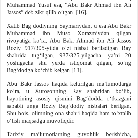
Muhammad Yusuf esa, “Abu Bakr Ahmad ibn Ali
Jassos” deb zikr qilib o‘tgan [16].
Xatib Bag‘dodiyning Saymariydan, u esa Abu Bakr
Muhammad ibn Muso Xorazmiydan qilgan
rivoyatiga ko‘ra, Abu Bakr Ahmad ibn Ali Jassos
Roziy 917/305-yilda o‘zi nisbat beriladigan Ray
shahrida tug‘ilgan, 937/325-yilgacha, ya’ni 20
yoshigacha shu yerda istiqomat qilgan, so‘ng
Bag‘dodga ko‘chib kelgan [18].
Abu Bakr Jassos haqida keltirilgan ma’lumotlarga
ko‘ra, u Xurosonning Ray shahridan bo‘lib,
hayotining asosiy qismini Bag‘dodda o‘tkazgani
sababli unga Roziy Bag‘dodiy nisbalari berilgan.
Shu bois, olimning ona shahri haqida ham to‘xtalib
o‘tish maqsadga muvofiqdir.
Tarixiy ma’lumotlarning guvohlik berishicha,