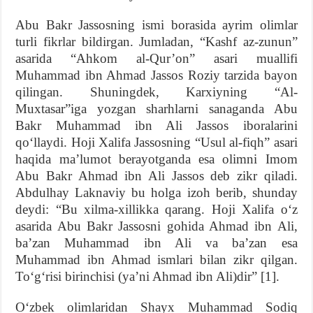
Abu Bakr Jassosning ismi borasida ayrim olimlar
turli fikrlar bildirgan. Jumladan, “Kashf az-zunun”
asarida “Ahkom al-Qur’on” asari muallifi
Muhammad ibn Ahmad Jassos Roziy tarzida bayon
qilingan. Shuningdek, Karxiyning “Al-
Muxtasar”iga yozgan sharhlarni sanaganda Abu
Bakr Muhammad ibn Ali Jassos iboralarini
qo‘llaydi. Hoji Xalifa Jassosning “Usul al-fiqh” asari
haqida ma’lumot berayotganda esa olimni Imom
Abu Bakr Ahmad ibn Ali Jassos deb zikr qiladi.
Abdulhay Laknaviy bu holga izoh berib, shunday
deydi: “Bu xilma-xillikka qarang. Hoji Xalifa o‘z
asarida Abu Bakr Jassosni gohida Ahmad ibn Ali,
ba’zan Muhammad ibn Ali va ba’zan esa
Muhammad ibn Ahmad ismlari bilan zikr qilgan.
To‘g‘risi birinchisi (ya’ni Ahmad ibn Ali)dir” [1].
O‘zbek olimlaridan Shayx Muhammad Sodiq