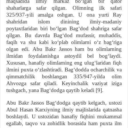
maqsadida ilmiy markaz bo‘lgan bir qator
shaharlarga safar qilgan. Olimning ilk safari
325/937-yili amalga oshgan. U ona yurti Ray
shahridan islom dinining ilmiy-madaniy
poytaxtlaridan biri bo‘lgan Bag‘dod shahriga safar
qilgan. Bu davrda Bag‘dod mufassir, muhaddis,
faqih va shu kabi ko‘plab olimlarni o‘z bag‘riga
olgan edi. Abu Bakr Jassos ham bu olimlarning
ilmidan foydalanishga astoydil bel bog‘laydi.
Xususan, hanafiy olimlarning eng ulug‘laridan fiqh
ilmini puxta o‘zlashtiradi. Bag‘dodda ocharchilik va
qimmatchilik boshlangan 335/947-yilda olim
Ahvozga safar qiladi. Keyinchalik vaziyat iziga
tushgach, yana Bag‘dodga qaytib keladi [9].
Abu Bakr Jassos Bag‘dodga qaytib kelgach, ustozi
Abul Hasan Karxiyning ilmiy majlislarida qatnasha
boshlaydi. U ustozidan hanafiy fiqhini mukammal
egallab, taqvo va zohidlik borasida ham puxta ilm