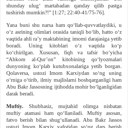
shunday ulug‘ martabadan qanday qilib pastga
tushirish mumkin?!” [1:27; 22:40-41/75-76].
Yana buni shu narsa ham qo‘llab-quvvatlaydiki, u
o‘z asrining olimlari orasida taniqli bo‘lib, hatto o‘z
vaqtida ahli ra’y maktabining imomi darajasiga yetib
boradi. Uning kitoblari o‘z vaqtida ko‘p
ko‘chirilgan. Xususan, fiqh va tafsir bo‘yicha
“Ahkom al-Qur’on” kitobining qo‘lyozmalari
dunyoning ko‘plab kutubxonalariga yetib borgan.
Qolaversa, ustozi Imom Karxiydan so‘ng uning
o‘rniga o‘tirib, ilmiy majlislarni boshqarganligi ham
Abu Bakr Jassosning ijtihodda mohir bo‘lganligidan
darak beradi.
Muftiy.
Shubhasiz, mujtahid olimga nisbatan
muftiy atamasi ham qo‘llaniladi. Muftiy asosan,
fatvo berish bilan shug‘ullanadi. Abu Bakr Jassos
ustozi Imom Karxiy vafotidan so‘ng dars berish