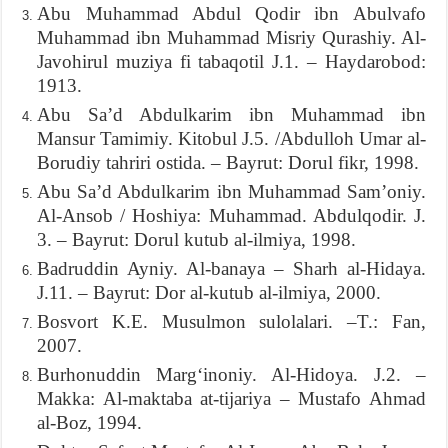
Abu Muhammad Abdul Qodir ibn Abulvafo
Muhammad ibn Muhammad Misriy Qurashiy. Al-
Javohirul muziya fi tabaqotil J.1. – Haydarobod:
1913.
Abu Sa’d Abdulkarim ibn Muhammad ibn
Mansur Tamimiy. Kitobul J.5. /Abdulloh Umar al-
Borudiy tahriri ostida. – Bayrut: Dorul fikr, 1998.
Abu Sa’d Abdulkarim ibn Muhammad Sam’oniy.
Al-Ansob / Hoshiya: Muhammad. Abdulqodir. J.
3. – Bayrut: Dorul kutub al-ilmiya, 1998.
Badruddin Ayniy. Al-banaya – Sharh al-Hidaya.
J.11. – Bayrut: Dor al-kutub al-ilmiya, 2000.
Bosvort K.E. Musulmon sulolalari. –T.: Fan,
2007.
Burhonuddin Marg‘inoniy. Al-Hidoya. J.2. –
Makka: Al-maktaba at-tijariya – Mustafo Ahmad
al-Boz, 1994.