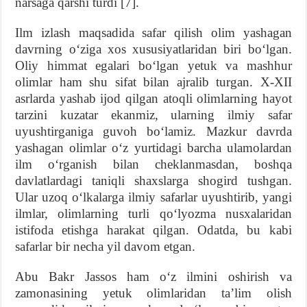
narsaga qarshi turdi [7].
Ilm izlash maqsadida safar qilish olim yashagan
davrning o‘ziga xos xususiyatlaridan biri bo‘lgan.
Oliy himmat egalari bo‘lgan yetuk va mashhur
olimlar ham shu sifat bilan ajralib turgan. X-XII
asrlarda yashab ijod qilgan atoqli olimlarning hayot
tarzini kuzatar ekanmiz, ularning ilmiy safar
uyushtirganiga guvoh bo‘lamiz. Mazkur davrda
yashagan olimlar o‘z yurtidagi barcha ulamolardan
ilm o‘rganish bilan cheklanmasdan, boshqa
davlatlardagi taniqli shaxslarga shogird tushgan.
Ular uzoq o‘lkalarga ilmiy safarlar uyushtirib, yangi
ilmlar, olimlarning turli qo‘lyozma nusxalaridan
istifoda etishga harakat qilgan. Odatda, bu kabi
safarlar bir necha yil davom etgan.
Abu Bakr Jassos ham o‘z ilmini oshirish va
zamonasining yetuk olimlaridan ta’lim olish