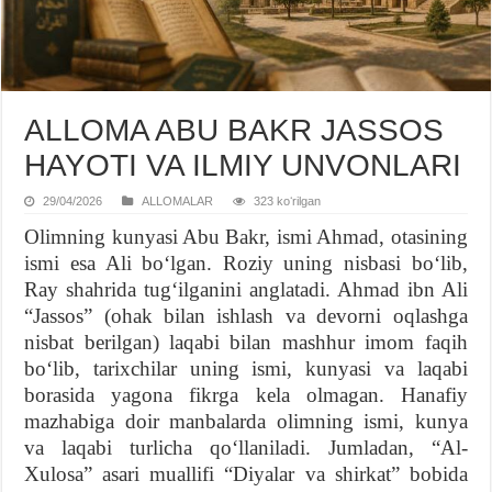
ALLOMA ABU BAKR JASSOS
HAYOTI VA ILMIY UNVONLARI
29/04/2026
ALLOMALAR
323 koʻrilgan
Olimning kunyasi Abu Bakr, ismi Ahmad, otasining
ismi esa Ali bo‘lgan. Roziy uning nisbasi bo‘lib,
Ray shahrida tug‘ilganini anglatadi. Ahmad ibn Ali
“Jassos” (ohak bilan ishlash va devorni oqlashga
nisbat berilgan) laqabi bilan mashhur imom faqih
bo‘lib, tarixchilar uning ismi, kunyasi va laqabi
borasida yagona fikrga kela olmagan. Hanafiy
mazhabiga doir manbalarda olimning ismi, kunya
va laqabi turlicha qo‘llaniladi. Jumladan, “Al-
Xulosa” asari muallifi “Diyalar va shirkat” bobida