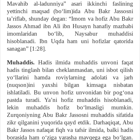
Mavahib al-ladunniya” asari ikkinchi faslining
yettinchi maqsad (bo‘lim)ida Abu Bakr Jassosni
ta’riflab, shunday degan: “Imom va hofiz Abu Bakr
Jassos Ahmad ibn Ali ibn Husayn hanafiy mazhabi
imomlaridan bo‘lib, Naysabur muhaddisi
hisoblanadi. Ibn Uqda ham uni hofizlar qatorida
sanagan” [1:28].
Muhaddis.
Hadis ilmida muhaddis unvoni faqat
hadis tinglash bilan cheklanmasdan, uni isbot qilish
yo‘llarini hamda roviylarning adolati va jarh
(nuqson)ini yaxshi bilgan kimsaga nisbatan
ishlatiladi. Bu unvon hofiz unvonidan bir pog‘ona
pastda turadi. Ya’ni hofiz muhaddis hisoblanadi,
lekin muhaddis hofiz bo‘lmasligi mumkin.
Zurqoniyning Abu Bakr Jassosni muhaddis sifatida
zikr qilganini yuqorida qayd etdik. Darhaqiqat, Abu
Bakr Jassos nafaqat fiqh va tafsir ilmida, balki hadis
borasida ham o‘ziga yarasha mavqega ega bo‘lgan.