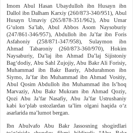
Imom Abul Hasan Ubaydulloh ibn Husayn ibn
Dallol ibn Dalham Karxiy (260/873-340/951), Abul
Husayn Umaviy (265/878-351/962), Abu Umar
Gʻulom Sa’lab, Abul Abbos Asom Naysoburiy
(247/861-346/957), Abdulloh ibn Ja’far ibn Foris
Asfahoniy (258/871-347/958), Sulaymon ibn
Ahmad Tabaroniy (260/873-360/970), Hokim
Naysaburiy, Da’laj ibn Ahmad Da’laj Sijistoniy
Bag‘dodiy, Abu Sahl Zujojiy, Abu Bakr Ali Forisiy,
Muhammad ibn Bakr Basriy, Abdurahmon ibn
Siymo, Ja’far ibn Muhammad ibn Ahmad Vositiy,
Abul Qosim Abdulloh ibn Muhammad ibn Is’hoq
Marvaziy, Abu Bakr Mukram ibn Ahmad Qoziy,
Qozi Abu Ja’far Nasafiy, Abu Ja’far Ustrushaniy
kabi ko‘plab ustozlardan ta’lim olgani haqida o‘z
asarlarida ma’lumot bergan.
Ibn Abulvafo Abu Bakr Jassosning shogirdlari
to‘g‘risida shunday fikrni bildiradi: “Abu Bakr