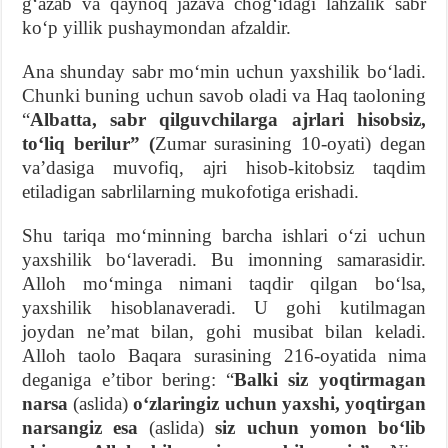
gʻazab va qaynoq jazava chogʻidagi lahzalik sabr
koʻp yillik pushaymondan afzaldir.
Ana shunday sabr moʻmin uchun yaxshilik boʻladi.
Chunki buning uchun savob oladi va Haq taoloning
“
Albatta, sabr qilguvchilarga ajrlari hisobsiz,
toʻliq berilur” (
Zumar surasining 10-oyati) degan
vaʼdasiga muvofiq, ajri hisob-kitobsiz taqdim
etiladigan sabrlilarning mukofotiga erishadi.
Shu tariqa moʻminning barcha ishlari oʻzi uchun
yaxshilik boʻlaveradi. Bu imonning samarasidir.
Alloh moʻminga nimani taqdir qilgan boʻlsa,
yaxshilik hisoblanaveradi. U gohi kutilmagan
joydan neʼmat bilan, gohi musibat bilan keladi.
Alloh taolo Baqara surasining 216-oyatida nima
deganiga eʼtibor bering: “
Balki siz yoqtirmagan
narsa
(aslida)
oʻzlaringiz uchun yaxshi, yoqtirgan
narsangiz esa
(aslida)
siz uchun yomon boʻlib