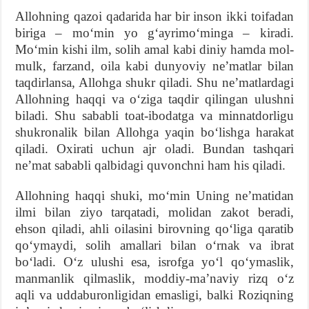
Allohning qazoi qadarida har bir inson ikki toifadan
biriga – moʻmin yo gʻayrimoʻminga – kiradi.
Moʻmin kishi ilm, solih amal kabi diniy hamda mol-
mulk, farzand, oila kabi dunyoviy neʼmatlar bilan
taqdirlansa, Allohga shukr qiladi. Shu neʼmatlardagi
Allohning haqqi va oʻziga taqdir qilingan ulushni
biladi. Shu sababli toat-ibodatga va minnatdorligu
shukronalik bilan Allohga yaqin boʻlishga harakat
qiladi. Oxirati uchun ajr oladi. Bundan tashqari
neʼmat sababli qalbidagi quvonchni ham his qiladi.
Allohning haqqi shuki, moʻmin Uning neʼmatidan
ilmi bilan ziyo tarqatadi, molidan zakot beradi,
ehson qiladi, ahli oilasini birovning qoʻliga qaratib
qoʻymaydi, solih amallari bilan oʻrnak va ibrat
boʻladi. Oʻz ulushi esa, isrofga yoʻl qoʻymaslik,
manmanlik qilmaslik, moddiy-maʼnaviy rizq oʻz
aqli va uddaburonligidan emasligi, balki Roziqning