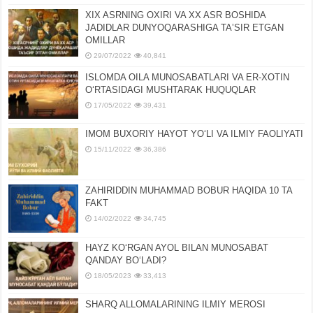
XIX ASRNING OXIRI VA XX ASR BOSHIDA
JADIDLAR DUNYOQARASHIGA TAʼSIR ETGAN
OMILLAR
29/07/2022
40,841
ISLOMDA OILA MUNOSABATLARI VA ER-XOTIN
OʻRTASIDAGI MUSHTARAK HUQUQLAR
17/05/2022
39,431
IMOM BUXORIY HAYOT YOʻLI VA ILMIY FAOLIYATI
15/11/2022
36,386
ZAHIRIDDIN MUHAMMAD BOBUR HAQIDA 10 TA
FAKT
14/02/2022
34,745
HAYZ KOʻRGAN AYOL BILAN MUNOSABAT
QANDAY BOʻLADI?
18/05/2023
33,413
SHARQ ALLOMALARINING ILMIY MEROSI