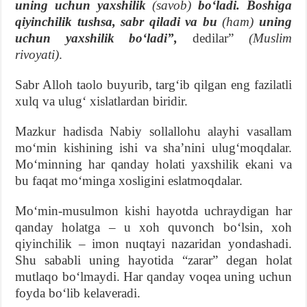
uning uchun yaxshilik
(savob)
boʻladi. Boshiga
qiyinchilik tushsa, sabr qiladi va bu
(ham)
uning
uchun yaxshilik boʻladi”,
dedilar”
(Muslim
rivoyati)
.
Sabr Alloh taolo buyurib, targʻib qilgan eng fazilatli
xulq va ulugʻ xislatlardan biridir.
Mazkur hadisda Nabiy sollallohu alayhi vasallam
moʻmin kishining ishi va shaʼnini ulugʻmoqdalar.
Moʻminning har qanday holati yaxshilik ekani va
bu faqat moʻminga xosligini eslatmoqdalar.
Moʻmin-musulmon kishi hayotda uchraydigan har
qanday holatga – u xoh quvonch boʻlsin, xoh
qiyinchilik – imon nuqtayi nazaridan yondashadi.
Shu sababli uning hayotida “zarar” degan holat
mutlaqo boʻlmaydi. Har qanday voqea uning uchun
foyda boʻlib kelaveradi.