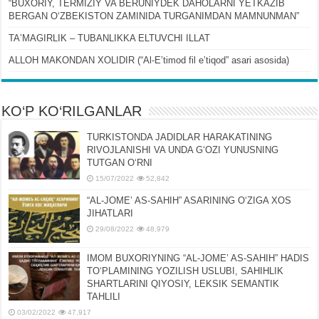
“BUXORIY, TERMIZIY VA BERUNIYDEK DAHOLARNI YETKAZIB
BERGAN OʻZBEKISTON ZAMINIDA TURGANIMDAN MAMNUNMAN”
TAʼMAGIRLIK – TUBANLIKKA ELTUVCHI ILLAT
ALLOH MAKONDAN XOLIDIR (“Al-Eʼtimod fil eʼtiqod” asari asosida)
KO‘P KO‘RILGANLAR
TURKISTONDA JADIDLAR HARAKATINING
RIVOJLANISHI VA UNDA GʻOZI YUNUSNING
TUTGAN OʻRNI
15/07/2022
52,842
“AL-JOMEʼ AS-SAHIH” ASARINING OʻZIGA XOS
JIHATLARI
29/08/2022
48,979
IMOM BUXORIYNING “AL-JOMEʼ AS-SAHIH” HADIS
TOʻPLAMINING YOZILISH USLUBI, SAHIHLIK
SHARTLARINI QIYOSIY, LЕKSIK SЕMANTIK
TAHLILI
03/02/2022
47,917