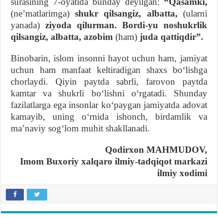
surasining 7-oyatida bunday deyilgan:
“Qasamki,
(neʼmatlarimga)
shukr qilsangiz, albatta,
(ularni
yanada)
ziyoda qilurman. Bordi-yu noshukrlik
qilsangiz, albatta, azobim
(ham)
juda qattiqdir”.
Binobarin, islom insonni hayot uchun ham, jamiyat
uchun ham manfaat keltiradigan shaxs boʻlishga
chorlaydi. Qiyin paytda sabrli, farovon paytda
kamtar va shukrli boʻlishni oʻrgatadi. Shunday
fazilatlarga ega insonlar koʻpaygan jamiyatda adovat
kamayib, uning oʻrnida ishonch, birdamlik va
maʼnaviy sogʻlom muhit shakllanadi.
Qodirxon MAHMUDOV,
Imom Buxoriy xalqaro ilmiy-tadqiqot markazi
ilmiy xodimi