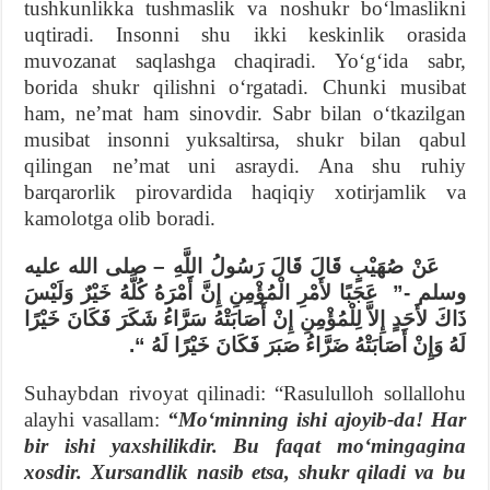
tushkunlikka tushmaslik va noshukr boʻlmaslikni
uqtiradi. Insonni shu ikki keskinlik orasida
muvozanat saqlashga chaqiradi. Yoʻgʻida sabr,
borida shukr qilishni oʻrgatadi. Chunki musibat
ham, neʼmat ham sinovdir. Sabr bilan oʻtkazilgan
musibat insonni yuksaltirsa, shukr bilan qabul
qilingan neʼmat uni asraydi. Ana shu ruhiy
barqarorlik pirovardida haqiqiy xotirjamlik va
kamolotga olib boradi.
عَنْ صُهَيْبٍ قَالَ قَالَ رَسُولُ اللَّهِ – صلى الله عليه
وسلم -” عَجَبًا لأَمْرِ الْمُؤْمِنِ إِنَّ أَمْرَهُ كُلَّهُ خَيْرٌ وَلَيْسَ
ذَاكَ لأَحَدٍ إِلاَّ لِلْمُؤْمِنِ إِنْ أَصَابَتْهُ سَرَّاءُ شَكَرَ فَكَانَ خَيْرًا
لَهُ وَإِنْ أَصَابَتْهُ ضَرَّاءُ صَبَرَ فَكَانَ خَيْرًا لَهُ “.
Suhaybdan rivoyat qilinadi: “Rasululloh sollallohu
alayhi vasallam:
“Moʻminning ishi ajoyib-da! Har
bir ishi yaxshilikdir. Bu faqat moʻmingagina
xosdir. Xursandlik nasib etsa, shukr qiladi va bu