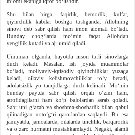
inʼomi ekaniga iqror boʻlishdir.
Shu bilan birga, faqirlik, bemorlik, kulfat,
qiyinchilik kabilar boshga tushganda, Allohning
sinovi deb sabr qilish ham imon alomati boʻladi.
Bunday chogʻlarda moʻmin faqat Allohdan
yengillik kutadi va ajr umid qiladi.
Umuman olganda, hayotda inson turli sinovlarga
duch keladi. Masalan, ish joyida muammolar
boʻladi, moliyaviy-iqtisodiy qiyinchiliklar yuzaga
keladi, oilaviy kelishmovchiliklar roʻy beradi,
adolatsizlik yo tanqidlarga duch kelinadi. Moʻmin
bunday paytda sabr qilish orqali oʻzini ham,
atrofidagilarni ham koʻp balolardan asrab qoladi.
Sabr uni gʻazab va shoshma-shosharlik bilan qabul
qilinadigan notoʻgʻri qarorlardan saqlaydi. Bu esa
jamiyatda, jamoalarda, oilalarda tinchlik, barqarorlik
va oʻzaro hurmatni mustahkamlaydi. Negaki, alamli