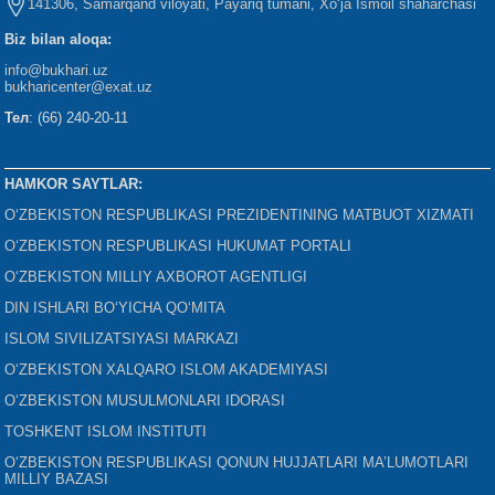
141306, Samarqand viloyati, Payariq tumani, Xo‘ja Ismoil shaharchasi
Biz bilan aloqa:
info@bukhari.uz
bukharicenter
@exat.uz
Тел
: (66) 240-20-11
HAMKOR SAYTLAR:
O‘ZBEKISTON RESPUBLIKASI PREZIDENTINING MATBUOT XIZMATI
O‘ZBEKISTON RESPUBLIKASI HUKUMAT PORTALI
O‘ZBEKISTON MILLIY AXBOROT AGENTLIGI
DIN ISHLARI BO‘YICHA QO‘MITA
ISLOM SIVILIZATSIYASI MARKAZI
O‘ZBEKISTON XALQARO ISLOM AKADEMIYASI
O‘ZBEKISTON MUSULMONLARI IDORASI
TOSHKENT ISLOM INSTITUTI
O‘ZBEKISTON RESPUBLIKASI QONUN HUJJATLARI MA’LUMOTLARI
MILLIY BAZASI