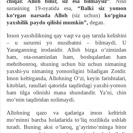
chiqar. Alloh bilur, siz esa bilmaysiz”
. Niso
surasining 19-oyatida esa,
“Balki siz yomon
koʻrgan narsada Alloh
(siz uchun)
koʻpgina
yaxshilik paydo qilishi mumkin”,
degan.
Inson yaxshilikning qay vaqt va qay tarzda kelishini
– u sururmi yo musibatmi – bilmaydi. U
Yaratganning irodasidir. Alloh bizga oʻzimizdan
ham, ota-onamizdan ham, boshqalardan ham
mehribonroq, shuning uchun biz uchun nimaning
yaxshi-yu nimaning yomonligini biladigan Zotdir.
Imon keltirganda, Allohning Oʻzi, keyin farishtalari,
kitoblari, rasullari qatorida taqdirdagi yaxshi-yomon
ham tilga olinishi mana shundandir. Yaʼni, chin
moʻmin taqdiridan nolimaydi.
Allohning qazo va qadariga imon keltirish
moʻminni barcha holatlarida toʻliq rozilikda ushlab
turadi. Buning aksi oʻlaroq, gʻayrimoʻminga biror