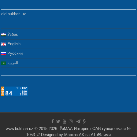
old.bukhari.uz
Ўзбек
English
Русский
العربية
www.bukhari.uz © 2015-2026. ЎзМАА Интернет-ОАВ гувоҳномаси №
1053. // Designed by
Марказ АК ва АТ бўлими