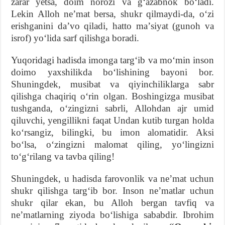
zarar yetsa, doim norozi va gʻazabnok boʻladi.
Lekin Alloh neʼmat bersa, shukr qilmaydi-da, oʻzi
erishganini daʼvo qiladi, hatto maʼsiyat (gunoh va
isrof) yoʻlida sarf qilishga boradi.
Yuqoridagi hadisda imonga targʻib va moʻmin inson
doimo yaxshilikda boʻlishining bayoni bor.
Shuningdek, musibat va qiyinchiliklarga sabr
qilishga chaqiriq oʻrin olgan. Boshingizga musibat
tushganda, oʻzingizni sabrli, Allohdan ajr umid
qiluvchi, yengillikni faqat Undan kutib turgan holda
koʻrsangiz, bilingki, bu imon alomatidir. Aksi
boʻlsa, oʻzingizni malomat qiling, yoʻlingizni
toʻgʻrilang va tavba qiling!
Shuningdek, u hadisda farovonlik va neʼmat uchun
shukr qilishga targʻib bor. Inson neʼmatlar uchun
shukr qilar ekan, bu Alloh bergan tavfiq va
neʼmatlarning ziyoda boʻlishiga sababdir. Ibrohim