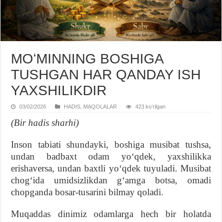
MOʻMINNING BOSHIGA
TUSHGAN HAR QANDAY ISH
YAXSHILIKDIR
03/02/2026
HADIS
,
MAQOLALAR
423 koʻrilgan
(Bir hadis sharhi)
Inson tabiati shundayki, boshiga musibat tushsa,
undan badbaxt odam yoʻqdek, yaxshilikka
erishaversa, undan baxtli yoʻqdek tuyuladi. Musibat
chogʻida umidsizlikdan gʻamga botsa, omadi
chopganda bosar-tusarini bilmay qoladi.
Muqaddas dinimiz odamlarga hech bir holatda