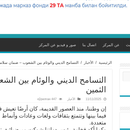
يث
عن المركز
اتصال بنا
صور و فيديو عن المركز
الرئيسية
/
الأخبار
/
التسامح الديني والوئام بين الشعوب – ضمان سلامنا
التسامح الديني والوئام بين الش
الثمين
11/11/2025
الأخبار
447 кўрилган
إن وطننا، منذ العصور القديمة، كان أرضًا تعيش 
فيما بينها وتتمتع بثقافات ولغات وعادات وأنماط 
متعددة.
وكما أكد فخامة رئيس دولتنا شوكت ميرضيائيف: