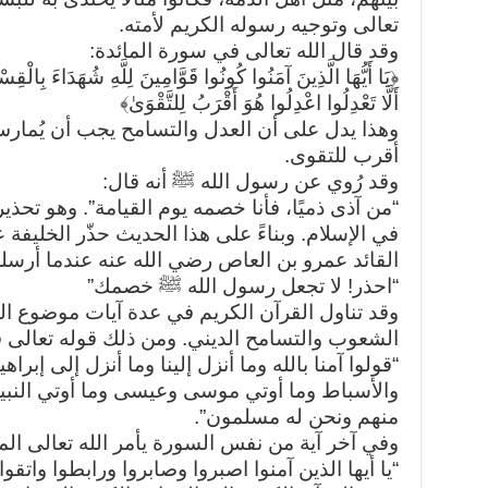
تعالى وتوجيه رسوله الكريم لأمته.
وقد قال الله تعالى في سورة المائدة:
﴿يَا أَيُّهَا الَّذِينَ آمَنُوا كُونُوا قَوَّامِينَ لِلَّهِ شُهَدَاءَ بِالْق
أَلَّا تَعْدِلُوا اعْدِلُوا هُوَ أَقْرَبُ لِلتَّقْوَىٰ﴾
وهذا يدل على أن العدل والتسامح يجب أن يُما
أقرب للتقوى.
وقد رُوي عن رسول الله ﷺ أنه قال:
“من آذى ذميًا، فأنا خصمه يوم القيامة”. وهو تحذ
في الإسلام. وبناءً على هذا الحديث حذّر الخليف
القائد عمرو بن العاص رضي الله عنه عندما أرسل
“احذر! لا تجعل رسول الله ﷺ خصمك”
وقد تناول القرآن الكريم في عدة آيات موضوع ال
الشعوب والتسامح الديني. ومن ذلك قوله تعالى
“قولوا آمنا بالله وما أنزل إلينا وما أنزل إلى إ
والأسباط وما أوتي موسى وعيسى وما أوتي النبيو
منهم ونحن له مسلمون”.
وفي آخر آية من نفس السورة يأمر الله تعالى الم
“يا أيها الذين آمنوا اصبروا وصابروا ورابطوا واتقوا