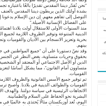
“نحن نُقدّر ديننا المقدس تقديرًا بالغًا باعتباره تجس
بشدة أولئك الذين يربطون ديننا المقدس بالعنف وس
التوصل إلى تفاهم معهم. إن دين الإسلام يدعونا إ
نا
على الفضائل الإنسانية الأصيلة.”
منذ السنوات الأولى للاستقلال أولت بلادنا اهتمام
مه
الدينية المتنوعة وتوفير الظروف اللازمة لجميع 
بحرية وتعزيز الانسجام بين الأديان والقوميات وتط
ي
بينهم.
وقد نصّ دستورنا على أن “جميع المواطنين في ج
كة
بحقوق وحريات متساوية، بغض النظر عن الجنس أو ا
الدين أو الأصل الاجتماعي أو المعتقد أو الشخصي
متساوون أمام القانون”، مما يشكل أساسًا لتعزيز 
القوميات.
تم توفير جميع الأسس القانونية والظروف اللازم
القوميات والطوائف الدينية في بلادنا. وأصبح ترس
الاتجاهات الرئيسية في سياسة دولتنا. والهدف ا
البشرية نحو الحفاظ على السلام والطمأنينة.
اليوم، تُعد أوزبكستان مثالًا يُحتذى به عالميًا في