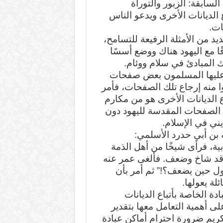
لسابقة: الزبور والتوراة
 الديانات الأخرى ويدعو الناس
ات.
يد من الأمثلة الرفيعة للتسامح،
ًا مع اليهود هناك ووضع أسسًا
 المبادئ في سلام ووئام.
 عليها المسلمون بعض صفحات
ا منه إرجاع تلك الصفحات، فأمر
ع الديانات الأخرى هو من مكارم
لك الصفحات المقدسة لليهود دون
ني في الإسلام.
 بن أبي حدرد الأسلمي:
ية، فرأى شيخًا من أهل الذمة
وقد شاخ وضعف. فألغى عمر عنه
سول حين يضعف؟!” ثم أمر بأن
ة يعولها.
دة الخاصة بأتباع الديانات
ى أهمية التعامل معها بتقدير
الكريم ضرورة احترام أماكن عبادة