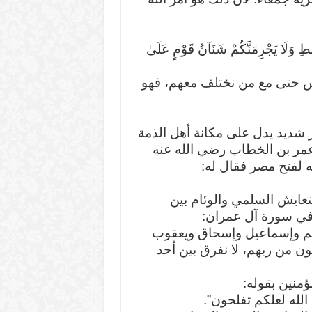
ِسْطِ وَلَا يَجْرِمَنَّكُمْ شَنَآنُ قَوْمٍ عَلَىٰ
رس حتى مع من نختلف معهم، فهو
ير شديد يدل على مكانة أهل الذمة
ة عمر بن الخطاب رضي الله عنه
ه لفتح مصر فقال له:
تعايش السلمي والوئام بين
 في سورة آل عمران:
براهيم وإسماعيل وإسحاق ويعقوب
ن من ربهم، لا نفرق بين أحد
ؤمنين بقوله:
 الله لعلكم تفلحون”.