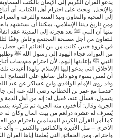
يدعو القرآن الكريم إلى الإيمان بالكتب السماوية ا
والإنجيل. ويحث على احترام أهل الكتاب، أي أتباع
إلى المحبة والتعاون ونبذ الفتنة والفرقة والصراع
ومن تاريخ ديننا الإسلامي، يمكننا أن نستشهد بالعد
منها أن النبي ﷺ بعد هجرته إلى المدينة عقد اتفاق
للتعاون من أجل مصلحة المجتمع وعاش وفقًا لتلك
في غزوة خيبر، كانت من بين الغنائم التي حصل
من التوراة. فجاء اليهود إلى رسول الله ﷺ وطلبو
النبي ﷺ بإعادتها إليهم. لأن احترام مقدسات أتبا
الأخلاق التي يدعو إليها الإسلام. ولهذا أُعيدت ت
أن تُمس بسوء وهو دليل ساطع على التسامح الدي
وقد روى الإمام الواقدي وابن عساكر عن عبد الله
“قدمنا مع عمر بن الخطاب رضي الله عنه إلى جاب
يتسول، فسأل عنه، فقيل له: إنه من أهل الذمة 
الجزية وقال: أتأخذون منه الجزية ثم تتركونه يت
يُصرف له عشرة دراهم من بيت المال وكان له عائل
كما أمر القرآن الكريم المسلمين باحترام دور العبا
الأخرى – مثل الأديرة والكنائس والكنس – وأكد عل
واحترام. ومن الحقائق التي يُعلمنا إياها القرآن 