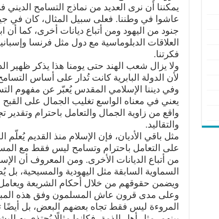
يمكننا أن نرى العديد من نماذج التسامح الديني ف
عاشوا في وطننا. فعلى سبيل المثال، كان في جيش
جنود من اليهود ومن أتباع ديانات أخرى، كما أن اب
العلاقات الدبلوماسية مع دول مثل فرنسا وإسبانيا
فكرتنا.
ولا يزال شعب الهند حتى يومنا هذا يذكر ظهير الد
لأن الدولة البابرية كانت تُدار على أساس التسامح
وفي ديننا الإسلامي المقدس يُعبّر عن مفهوم ال
يعني في معناه الواسع تغليب الجمال على القبح و
واقع من زاوية الجمال والتعامل باحترام وتقدير ت
والتقاليد.
مثل باقي الأديان، فإن الإسلام منذ القديم يُعلّم 
على التعامل باحترام وتسامح ليس فقط مع المس
من أتباع الديانات الأخرى. ومن المعروف أن الإسلا
السماوية السابقة مثل اليهودية والمسيحية، بل يُظ
ويضمن حقوقهم من خلال أحكام الشريعة ويعامل ثق
وعلى مدى قرون عاش المسلمون وفق هذه المباد
المروءة ليس فقط تجاه بعضهم البعض، بل أيضًا ت
بينهم، مثل أهل الذمة، فكانوا مثالًا يُحتذى به للب