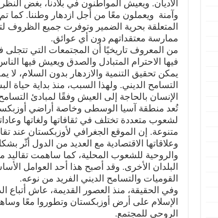
الأديان. ويعيش المواطنون في بلادنا، بغض النظر 
وآمنة ويعملون معًا من أجل ازدهار وطننا. كما ت
المتعلقة بحرية الضمير وتوفرت جميع الظروف لتمك
ممارسة معتقداتهم دون أي عوائق.
من المعروف تاريخيًا أن المجتمعات التي تتجلى ف
فيها الاحترام المتبادل والصدق ويعيش فيها الناس
يمكن تحقيق التنمية والازدهار بدون السلام، لا ي
التسامح الديني. ولهذا السبب، منذ بداية حياة ا
الإنسان بالحاجة إلى العيش وفقًا لمبادئ التسامح
تُعد منطقة آسيا الوسطى وخاصة أراضي أوزبكستا
لشعوب متعددة تختلف في ثقافاتها ولغاتها وعاداته
متنوعة. إن الموقع الجغرافي لأوزبكستان عند تق
وعلاقاتها الاقتصادية مع العديد من الدول أثّر بشكل
والروحية للشعوب المحلية، كما ساهمت تقاليد ما
البلدان الأخرى. وقد أصبح هذا أحد العوامل الأس
القوميات والتسامح الديني الفريد من نوعه.
وفي الحقيقة، منذ العصور القديمة، عاش أتباع الد
الإسلام على أرض أوزبكستان وتطوروا معًا وساه
الروحي للمجتمع.