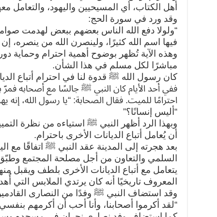
أهل الكتاب، أي المسيحيين واليهود، والتعامل معها
وقد ورد في سورة الحج:
“ولولا دفع الله الناس بعضهم ببعض لهدمت صوام
فيها اسم الله كثيرًا، ولينصرن الله من ينصره، إن 
وهذه الآية تُظهر بوضوح أهمية احترام وحماية دور ع
مباشرًا لكل مسلم في هذا الشأن.
كان رسول الله ﷺ قدوة لنا في احترام أتباع الديا
ففي أحد الأيام كان النبي ﷺ جالسًا مع أصحابه فمرّ
احترامًا للميت. فقال الصحابة: “يا رسول الله، إنه يه
“أليس إنسانًا؟”
وبهذا الرد أظهر النبي ﷺ استياءه من نظرة التميي
أن يُعامل أتباع الديانات الأخرى باحترام.
بعد هجرته إلى المدينة عقد النبي ﷺ اتفاقًا مع ا
السلمي والتعاون من أجل مصلحة المجتمع وطبّق ذ
يتعامل مع أتباع الديانات الأخرى بلطف ويقبل منهم
المعروف تاريخيًا أنه كان يرتدي الملابس التي أُ
وقد استضاف النبي ﷺ وفدًا من النصارى القادم
“لقد أكرموا أصحابنا، وأنا أحب أن أكرمهم بنفسي
كما استضاف وفد نصارى نجران في مسجده وسمح له