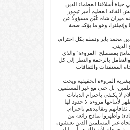
ي حياة أسلافنا العظماء الذين
 القائد العظيم أمير تيمور
نه ميران شاه عُيّن مسؤولًا عن
 وإنجلترا، وهو ما يؤكد صحة
ين محمد بابر ونسله بكل احترام،
 الديني.
تسامح بمصطلح “المروءة” والذي
التعامل بالرحمة والنظر إلى كل
جاه المعتقدات والثقافات
البشرية المروءة الحقيقية ويحث
لمين، بل حتى مع غير المسلمين
م لا يكتفي باحترام الديانات
هر لأتباعها مروءة لا حدود لها
افاتهم وتقاليدهم باحترام.
ئ وأظهروا نماذج رائعة من
جاه غير المسلمين الذين يعيشون
شرية جمعاء. لأن ذلك هو أمر الله