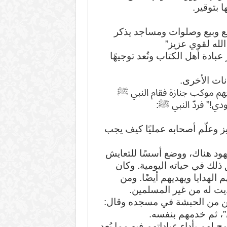
 بتوقير.
ع وبيع وصلوات ومساجد يذكر
الله لقوي عزيز”
بادة أهل الكتاب وتُعد توجيهًا
نات الأخرى.
 بهم موكب جنازة فقام النبي ﷺ
ودي!” فردّ النبي ﷺ:
ز وعلّم أصحابه عمليًا كيف يجب
ليهود هناك، ووضع أسسًا للتعايش
لك في حياته اليومية. وكان
 الهدايا ويهديهم أيضًا. ومن
هديت له من غير المسلمين.
ين من الحبشة في مسجده وقال:
”، ثم خدمهم بنفسه.
م بأداء عباداتهم فيه مما يُعد