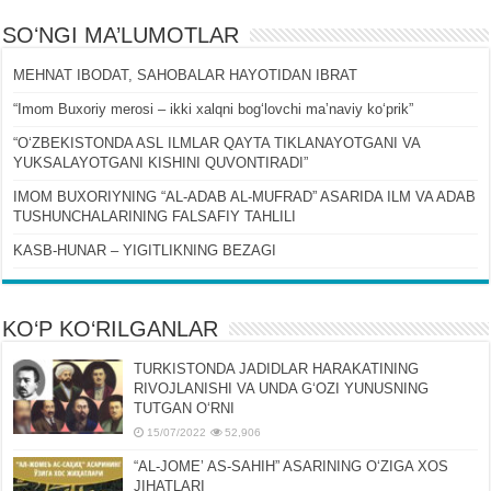
SOʻNGI MA’LUMOTLAR
MEHNAT IBODAT, SAHOBALAR HAYOTIDAN IBRAT
“Imom Buxoriy merosi – ikki xalqni bogʻlovchi maʼnaviy koʻprik”
“OʻZBEKISTONDA ASL ILMLAR QAYTA TIKLANAYOTGANI VA
YUKSALAYOTGANI KISHINI QUVONTIRADI”
IMOM BUXORIYNING “AL-ADAB AL-MUFRAD” ASARIDA ILM VA ADAB
TUSHUNCHALARINING FALSAFIY TAHLILI
KASB-HUNAR – YIGITLIKNING BEZAGI
KO‘P KO‘RILGANLAR
TURKISTONDA JADIDLAR HARAKATINING
RIVOJLANISHI VA UNDA GʻOZI YUNUSNING
TUTGAN OʻRNI
15/07/2022
52,906
“AL-JOMEʼ AS-SAHIH” ASARINING OʻZIGA XOS
JIHATLARI