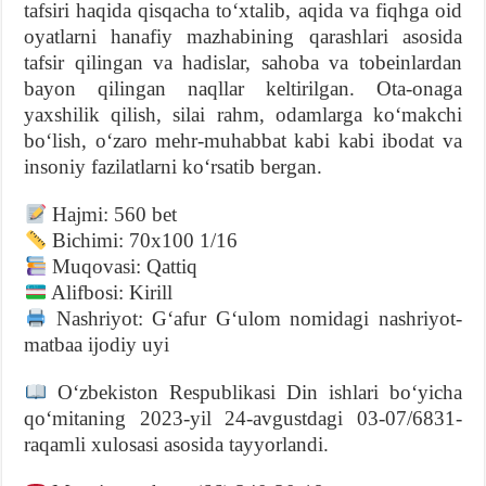
tafsiri haqida qisqacha toʻxtalib, aqida va fiqhga oid
oyatlarni hanafiy mazhabining qarashlari asosida
tafsir qilingan va hadislar, sahoba va tobeinlardan
bayon qilingan naqllar keltirilgan. Ota-onaga
yaxshilik qilish, silai rahm, odamlarga koʻmakchi
boʻlish, oʻzaro mehr-muhabbat kabi kabi ibodat va
insoniy fazilatlarni koʻrsatib bergan.
Hajmi: 560 bet
Bichimi: 70х100 1/16
Muqovasi: Qattiq
Alifbosi: Kirill
Nashriyot: Gʻafur Gʻulom nomidagi nashriyot-
matbaa ijodiy uyi
Oʻzbekiston Respublikasi Din ishlari boʻyicha
qoʻmitaning 2023-yil 24-avgustdagi 03-07/6831-
raqamli xulosasi asosida tayyorlandi.