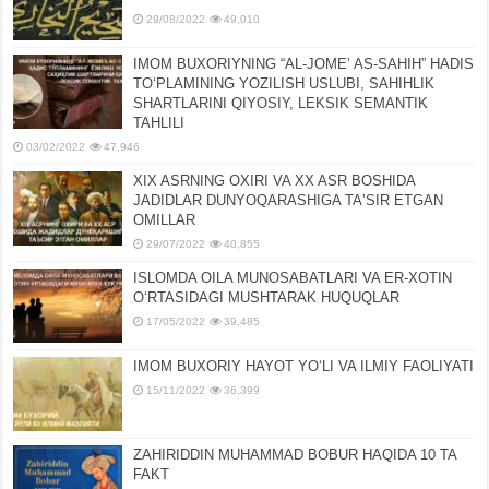
29/08/2022
49,010
IMOM BUXORIYNING “AL-JOMEʼ AS-SAHIH” HADIS
TOʻPLAMINING YOZILISH USLUBI, SAHIHLIK
SHARTLARINI QIYOSIY, LЕKSIK SЕMANTIK
TAHLILI
03/02/2022
47,946
XIX ASRNING OXIRI VA XX ASR BOSHIDA
JADIDLAR DUNYOQARASHIGA TAʼSIR ETGAN
OMILLAR
29/07/2022
40,855
ISLOMDA OILA MUNOSABATLARI VA ER-XOTIN
OʻRTASIDAGI MUSHTARAK HUQUQLAR
17/05/2022
39,485
IMOM BUXORIY HAYOT YOʻLI VA ILMIY FAOLIYATI
15/11/2022
36,399
ZAHIRIDDIN MUHAMMAD BOBUR HAQIDA 10 TA
FAKT