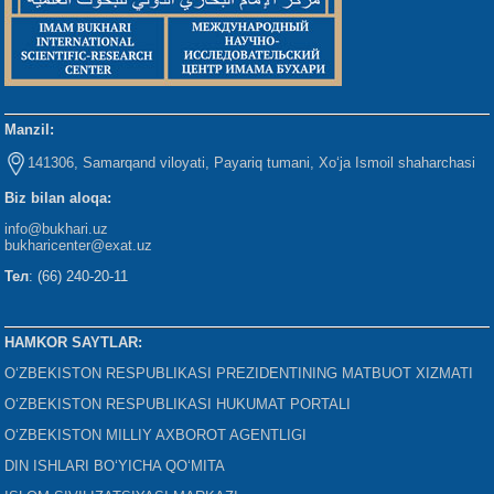
Manzil:
141306, Samarqand viloyati, Payariq tumani, Xo‘ja Ismoil shaharchasi
Biz bilan aloqa:
info@bukhari.uz
bukharicenter
@exat.uz
Тел
: (66) 240-20-11
HAMKOR SAYTLAR:
O‘ZBEKISTON RESPUBLIKASI PREZIDENTINING MATBUOT XIZMATI
O‘ZBEKISTON RESPUBLIKASI HUKUMAT PORTALI
O‘ZBEKISTON MILLIY AXBOROT AGENTLIGI
DIN ISHLARI BO‘YICHA QO‘MITA