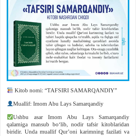
Kitob nomi: “TAFSIRI SAMARQANDIY”
Muallif: Imom Abu Lays Samarqandiy
Ushbu asar Imom Abu Lays Samarqandiy
qalamiga mansub boʻlib, nodir tafsir kitoblaridan
biridir. Unda muallif Qurʼoni karimning fazilati va