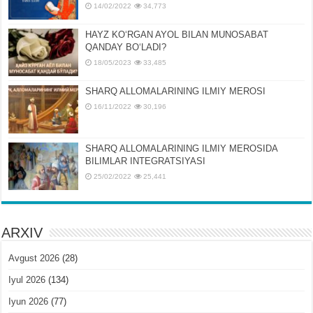
14/02/2022
34,773
HAYZ KOʻRGAN AYOL BILAN MUNOSABAT
QANDAY BOʻLADI?
18/05/2023
33,485
SHARQ ALLOMALARINING ILMIY MEROSI
16/11/2022
30,196
SHARQ ALLOMALARINING ILMIY MЕROSIDA
BILIMLAR INTЕGRATSIYASI
25/02/2022
25,441
ARXIV
Avgust 2026
(28)
Iyul 2026
(134)
Iyun 2026
(77)