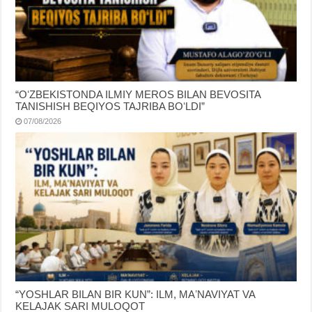
“OʻZBEKISTONDA ILMIY MEROS BILAN BEVOSITA
TANISHISH BEQIYOS TAJRIBA BOʻLDI”
07/08/2026
“YOSHLAR BILAN BIR KUN”: ILM, MAʼNAVIYAT VA
KELAJAK SARI MULOQOT