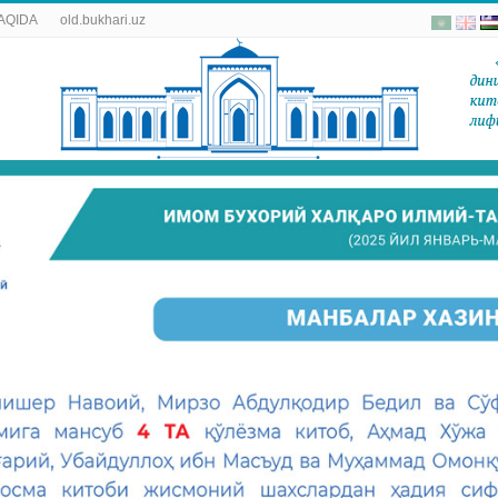
AQIDA
old.bukhari.uz