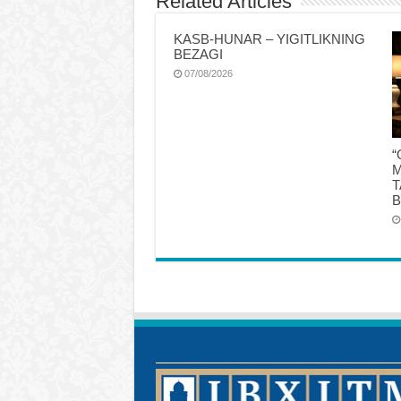
Related Articles
KASB-HUNAR – YIGITLIKNING
BEZAGI
07/08/2026
“
M
T
B