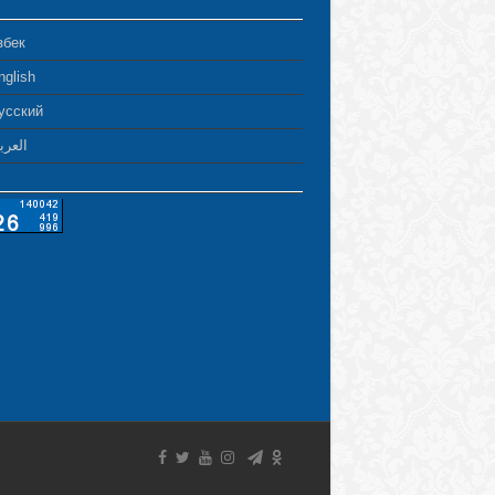
збек
nglish
усский
العرب