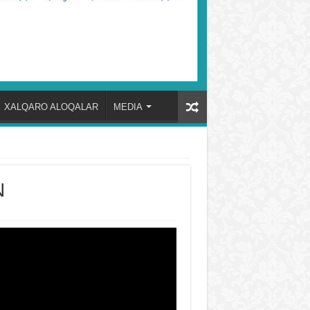
XALQARO ALOQALAR
MEDIA
N