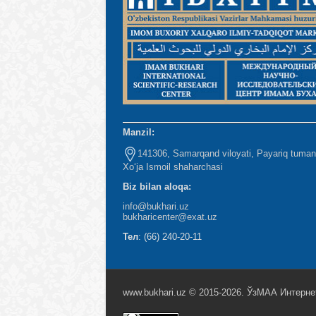
Manzil:
141306, Samarqand viloyati, Payariq tuman
Xo‘ja Ismoil shaharchasi
Biz bilan aloqa:
info@bukhari.uz
bukharicenter
@exat.uz
Тел
: (66) 240-20-11
www.bukhari.uz © 2015-2026. ЎзМАА Интерне