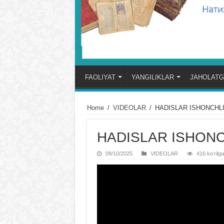
FAOLIYAT
YANGILIKLAR
JAHOLATG
Home
/
VIDЕOLAR
/
HADISLAR ISHONCHLI
HADISLAR ISHONC
09/10/2025
VIDЕOLAR
416 koʻrilg