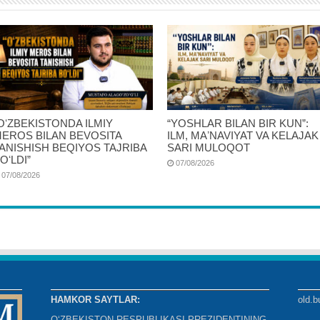
OʻZBEKISTONDA ILMIY
“YOSHLAR BILAN BIR KUN”:
EROS BILAN BEVOSITA
ILM, MAʼNAVIYAT VA KELAJAK
ANISHISH BEQIYOS TAJRIBA
SARI MULOQOT
OʻLDI”
07/08/2026
07/08/2026
HAMKOR SAYTLAR:
old.b
O‘ZBEKISTON RESPUBLIKASI PREZIDENTINING