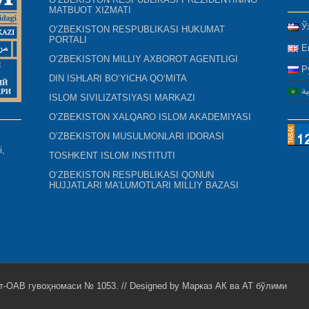
MATBUOT XIZMATI
Ў
O‘ZBEKISTON RESPUBLIKASI HUKUMAT
PORTALI
E
O‘ZBEKISTON MILLIY AXBOROT AGENTLIGI
Р
DIN ISHLARI BO‘YICHA QO‘MITA
ية
ISLOM SIVILIZATSIYASI MARKAZI
O‘ZBEKISTON XALQARO ISLOM AKADEMIYASI
O‘ZBEKISTON MUSULMONLARI IDORASI
i,
TOSHKENT ISLOM INSTITUTI
O‘ZBEKISTON RESPUBLIKASI QONUN
HUJJATLARI MA’LUMOTLARI MILLIY BAZASI
т-ОАВ гувоҳномаси № 1053. // Designed by
Марказ АК ва АТ бўлими