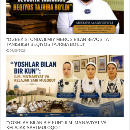
“OʻZBEKISTONDA ILMIY MEROS BILAN BEVOSITA
TANISHISH BEQIYOS TAJRIBA BOʻLDI”
07/08/2026
“YOSHLAR BILAN BIR KUN”: ILM, MAʼNAVIYAT VA
KELAJAK SARI MULOQOT