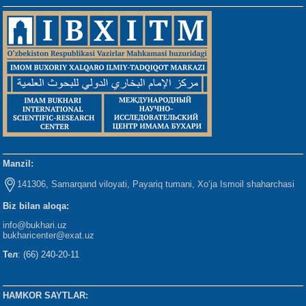
Manzil:
141306, Samarqand viloyati, Payariq tumani, Xo‘ja Ismoil shaharchasi
Biz bilan aloqa:
info@bukhari.uz
bukharicenter
@exat.uz
Тел
: (66) 240-20-11
HAMKOR SAYTLAR: