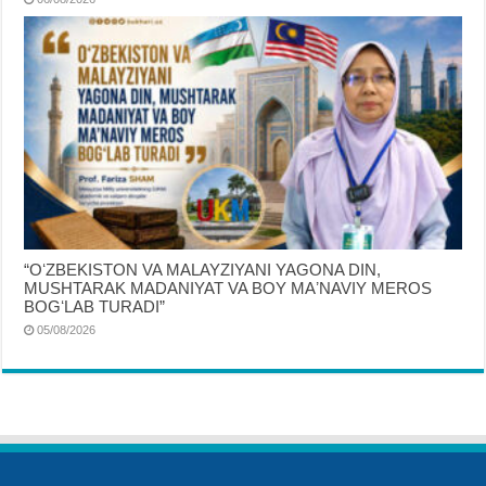
“OʻZBEKISTON VA MALAYZIYANI YAGONA DIN,
MUSHTARAK MADANIYAT VA BOY MAʼNAVIY MEROS
BOGʻLAB TURADI”
05/08/2026