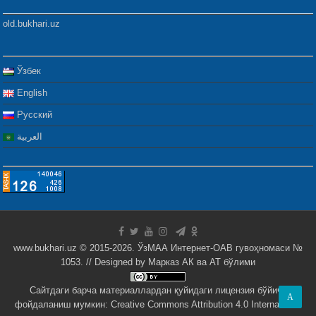
old.bukhari.uz
Ўзбек
English
Русский
العربية
www.bukhari.uz © 2015-2026. ЎзМАА Интернет-ОАВ гувоҳномаси №
1053. // Designed by
Марказ АК ва АТ бўлими
Сайтдаги барча материаллардан қуйидаги лицензия бўйича
A
фойдаланиш мумкин:
Creative Commons Attribution 4.0 International