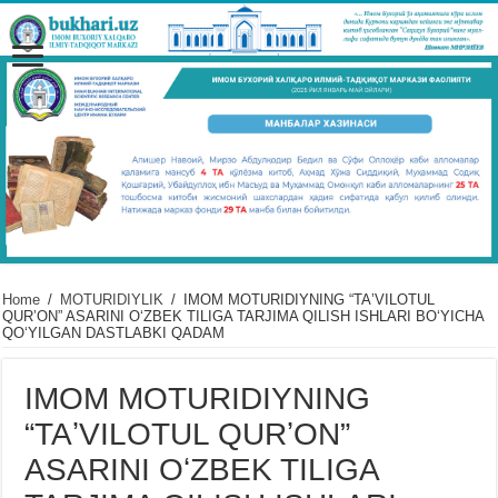
Home
/
MOTURIDIYLIK
/
IMOM MOTURIDIYNING “TAʼVILOTUL
QURʼON” ASARINI OʻZBEK TILIGA TARJIMA QILISH ISHLARI BOʻYICHA
QOʻYILGAN DASTLABKI QADAM
IMOM MOTURIDIYNING
“TAʼVILOTUL QURʼON”
ASARINI OʻZBEK TILIGA