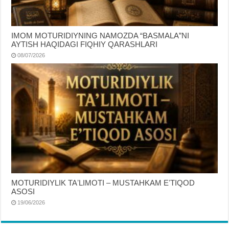
IMOM MOTURIDIYNING NAMOZDA “BASMALA”NI
AYTISH HAQIDAGI FIQHIY QARASHLARI
08/07/2026
MOTURIDIYLIK TAʼLIMOTI – MUSTAHKAM EʼTIQOD
ASOSI
19/06/2026