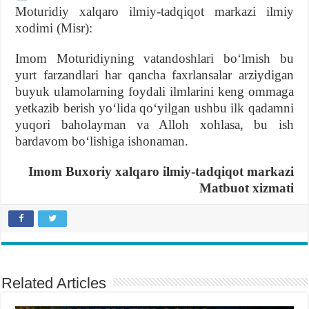
Moturidiy xalqaro ilmiy-tadqiqot markazi ilmiy
xodimi (Misr):
Imom Moturidiyning vatan­dosh­lari boʻlmish bu
yurt farzandlari har qancha faxrlansalar arziydigan
buyuk ulamolarning foydali ilmlarini keng ommaga
yetkazib berish yoʻlida qoʻyilgan ushbu ilk qadamni
yuqori baholayman va Alloh xohlasa, bu ish
bardavom boʻlishiga ishonaman.
Imom Buxoriy xalqaro ilmiy-tadqiqot markazi
Matbuot xizmati
Related Articles