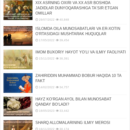
XIX ASRNING OXIRI VA XX ASR BOSHIDA
JADIDLAR DUNYOQARASHIGA TAʼSIR ETGAN
OMILLAR
29/07/2022
40,848
ISLOMDA OILA MUNOSABATLARI VA ER-XOTIN
OʻRTASIDAGI MUSHTARAK HUQUQLAR
17/05/2022
39,454
IMOM BUXORIY HAYOT YOʻLI VA ILMIY FAOLIYATI
15/11/2022
36,391
ZAHIRIDDIN MUHAMMAD BOBUR HAQIDA 10 TA
FAKT
14/02/2022
34,757
HAYZ KOʻRGAN AYOL BILAN MUNOSABAT
QANDAY BOʻLADI?
18/05/2023
33,442
SHARQ ALLOMALARINING ILMIY MEROSI
16/11/2022
30,174