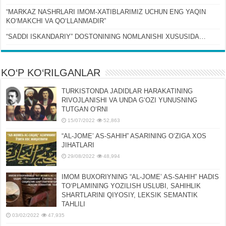
“MARKAZ NASHRLARI IMOM-XATIBLARIMIZ UCHUN ENG YAQIN
KOʻMAKCHI VA QOʻLLANMADIR”
“SADDI ISKANDARIY” DOSTONINING NOMLANISHI XUSUSIDA…
KO‘P KO‘RILGANLAR
TURKISTONDA JADIDLAR HARAKATINING
RIVOJLANISHI VA UNDA GʻOZI YUNUSNING
TUTGAN OʻRNI
15/07/2022
52,863
“AL-JOMEʼ AS-SAHIH” ASARINING OʻZIGA XOS
JIHATLARI
29/08/2022
48,994
IMOM BUXORIYNING “AL-JOMEʼ AS-SAHIH” HADIS
TOʻPLAMINING YOZILISH USLUBI, SAHIHLIK
SHARTLARINI QIYOSIY, LЕKSIK SЕMANTIK
TAHLILI
03/02/2022
47,935