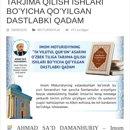
TARJIMA QILISH ISHLARI
BOʻYICHA QOʻYILGAN
DASTLABKI QADAM
09/09/2025
MOTURIDIYLIK
471 koʻrilgan
AHMAD SAʼD DAMANHURIY – Imom