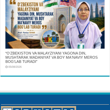
“OʻZBEKISTON VA MALAYZIYANI YAGONA DIN,
MUSHTARAK MADANIYAT VA BOY MAʼNAVIY MEROS
BOGʻLAB TURADI”
05/08/2026