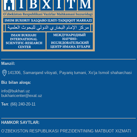
Manzil:
141306, Samarqand viloyati, Payariq tumani, Xo‘ja Ismoil shaharchasi
Biz bilan aloqa:
info@bukhari.uz
bukharicenter
@exat.uz
Тел
: (66) 240-20-11
HAMKOR SAYTLAR:
O‘ZBEKISTON RESPUBLIKASI PREZIDENTINING MATBUOT XIZMATI