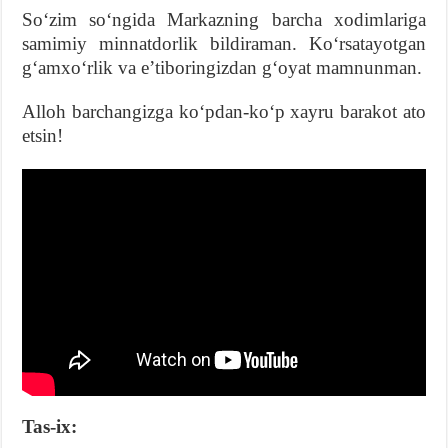
Soʻzim soʻngida Markazning barcha xodimlariga
samimiy minnatdorlik bildiraman. Koʻrsatayotgan
gʻamxoʻrlik va eʼtiboringizdan gʻoyat mamnunman.
Alloh barchangizga koʻpdan-koʻp xayru barakot ato
etsin!
Tas-ix: