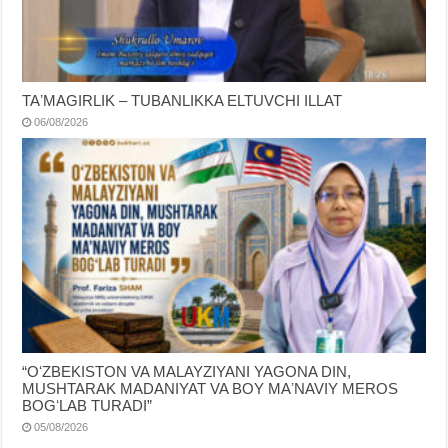
TAʼMAGIRLIK – TUBANLIKKA ELTUVCHI ILLAT
06/08/2026
“OʻZBEKISTON VA MALAYZIYANI YAGONA DIN,
MUSHTARAK MADANIYAT VA BOY MAʼNAVIY MEROS
BOGʻLAB TURADI”
05/08/2026