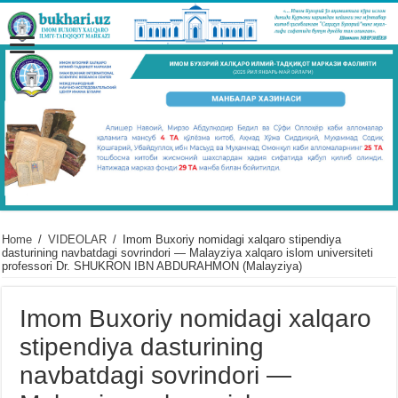
Home
/
VIDЕOLAR
/
Imom Buxoriy nomidagi xalqaro stipendiya
dasturining navbatdagi sovrindori — Malayziya xalqaro islom universiteti
professori Dr. SHUKRON IBN ABDURAHMON (Malayziya)
Imom Buxoriy nomidagi xalqaro
stipendiya dasturining
navbatdagi sovrindori —