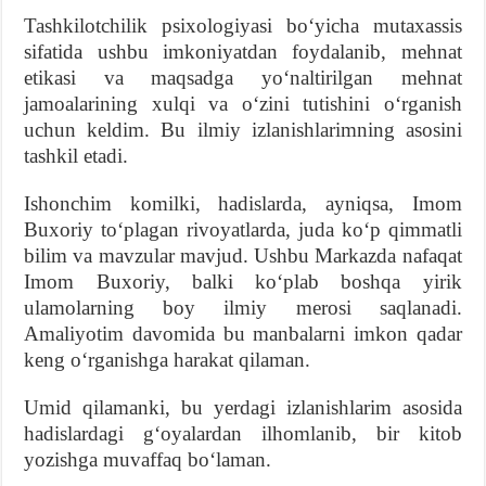
Tashkilotchilik psixologiyasi boʻyicha mutaxassis
sifatida ushbu imkoniyatdan foydalanib, mehnat
etikasi va maqsadga yoʻnaltirilgan mehnat
jamoalarining xulqi va oʻzini tutishini oʻrganish
uchun keldim. Bu ilmiy izlanishlarimning asosini
tashkil etadi.
Ishonchim komilki, hadislarda, ayniqsa, Imom
Buxoriy toʻplagan rivoyatlarda, juda koʻp qimmatli
bilim va mavzular mavjud. Ushbu Markazda nafaqat
Imom Buxoriy, balki koʻplab boshqa yirik
ulamolarning boy ilmiy merosi saqlanadi.
Amaliyotim davomida bu manbalarni imkon qadar
keng oʻrganishga harakat qilaman.
Umid qilamanki, bu yerdagi izlanishlarim asosida
hadislardagi gʻoyalardan ilhomlanib, bir kitob
yozishga muvaffaq boʻlaman.