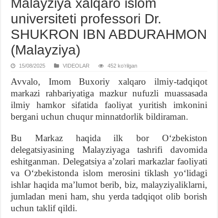
Malayziya xalqaro islom
universiteti professori Dr.
SHUKRON IBN ABDURAHMON
(Malayziya)
15/08/2025
VIDЕOLAR
452 koʻrilgan
Avvalo, Imom Buxoriy xalqaro ilmiy-tadqiqot
markazi rahbariyatiga mazkur nufuzli muassasada
ilmiy hamkor sifatida faoliyat yuritish imkonini
bergani uchun chuqur minnatdorlik bildiraman.
Bu Markaz haqida ilk bor Oʻzbekiston
delegatsiyasining Malayziyaga tashrifi davomida
eshitganman. Delegatsiya aʼzolari markazlar faoliyati
va Oʻzbekistonda islom merosini tiklash yoʻlidagi
ishlar haqida maʼlumot berib, biz, malayziyaliklarni,
jumladan meni ham, shu yerda tadqiqot olib borish
uchun taklif qildi.