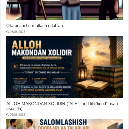
Ota-onani hurmatlash odoblari
06/08/2026
ALLOH MAKONDAN XOLIDIR (“Al-Eʼtimod fil eʼtiqod” asari
asosida)
06/08/2026