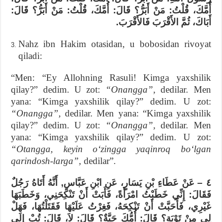
أُمَّكَ، قُلْتُ: مَنْ أَبَرُّ؟ قَالَ: أُمَّكَ، قُلْتُ: مَنْ أَبَرُّ؟ قَالَ:
أَبَاكَ، ثُمَّ الأَقْرَبَ فَالأَقْرَبَ.
Nahz ibn Hakim otasidan, u bobosidan rivoyat
qiladi:
“Men: “Ey Allohning Rasuli! Kimga yaxshilik
qilay?” dedim. U zot:
“Onangga”,
dedilar. Men
yana: “Kimga yaxshilik qilay?” dedim. U zot:
“Onangga”,
dedilar. Men yana: “Kimga yaxshilik
qilay?” dedim. U zot:
“Onangga”,
dedilar. Men
yana: “Kimga yaxshilik qilay?” dedim. U zot:
“Otangga, keyin oʻzingga yaqinroq boʻlgan
qarindosh-larga”,
dedilar”.
٤ – عَنْ عَطَاءِ بْنِ يَسَارٍ، عَنِ ابْنِ عَبَّاسٍ, أَنَّهُ أَتَاهُ رَجُلٌ
فَقَالَ: إِنِّي خَطَبْتُ امْرَأَةً، فَأَبَتْ أَنْ تَنْكِحَنِي، وَخَطَبَهَا
غَيْرِي، فَأَحَبَّتْ أَنْ تَنْكِحَهُ، فَغِرْتُ عَلَيْهَا فَقَتَلْتُهَا، فَهَلْ
لِي مِنْ تَوْبَةٍ؟ قَالَ: أُمُّكَ حَيَّةٌ؟ قَالَ: لاَ، قَالَ: تُبْ إِلَى