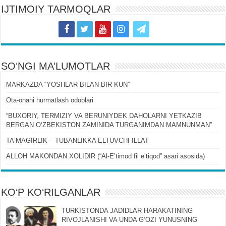
IJTIMOIY TARMOQLAR
SOʻNGI MA’LUMOTLAR
MARKAZDA “YOSHLAR BILAN BIR KUN”
Ota-onani hurmatlash odoblari
“BUXORIY, TERMIZIY VA BERUNIYDEK DAHOLARNI YETKAZIB
BERGAN OʻZBEKISTON ZAMINIDA TURGANIMDAN MAMNUNMAN”
TAʼMAGIRLIK – TUBANLIKKA ELTUVCHI ILLAT
ALLOH MAKONDAN XOLIDIR (“Al-Eʼtimod fil eʼtiqod” asari asosida)
KO‘P KO‘RILGANLAR
TURKISTONDA JADIDLAR HARAKATINING
RIVOJLANISHI VA UNDA GʻOZI YUNUSNING