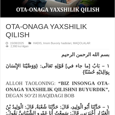
OTA-ONAGA YAXSHILIK
QILISH
15/08/2025
HADIS
,
Imom Buxoriy hadislari
,
MAQOLALAR
2,990 koʻrilgan
بسم الله الرحمن الرحيم
١ – بَابُ [ما جاء في] قَوْلِهِ تَعَالَى: {وَوَصَّيْنَا الإِنْسَانَ
بِوَالِدَيْهِ حُسْنًا}
ALLOH TAOLONING:
“BIZ INSONGA OTA-
ONAGA YAXSHILIK QILISHNI BUYURDIK”,
DEGAN SOʻZI HAQIDAGI BOB
١ – حَدَّثَنَا أَبُو الْوَلِيدِ، قَالَ: حَدَّثَنَا شُعْبَةُ, قَالَ: الْوَلِيدُ بْنُ
الْعَيْزَارِ أَخْبَرَنِي, قَالَ: سَمِعْتُ أَبَا عَمْرٍو الشَّيْبَانِيَّ يَقُولُ: