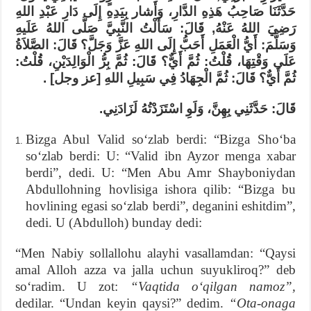
حَدَّثَنَا صَاحِبُ هَذِهِ الدَّارِ، وَأَشار بِيَدِهِ إِلَى دَارِ عَبْدِ اللهِ
رَضِيَ اللهُ عَنْهُ, قَالَ: سَأَلْتُ النَّبِيَّ صَلَّى اللهُ عَلَيهِ
وَسَلَّمَ: أَيُّ الْعَمَلِ أَحَبُّ إِلَى اللهِ عَزَّ وَجَلَّ؟ قَالَ: الصَّلاَةُ
عَلَى وَقْتِهَا، قُلْتُ: ثُمَّ أَيٌّ؟ قَالَ: ثُمَّ بِرُّ الْوَالِدَيْنِ، قُلْتُ:
ثُمَّ أَيٌّ؟ قَالَ: ثُمَّ الْجِهَادُ فِي سَبِيلِ اللهِ [عز وجل] .
قَالَ: حَدَّثَنِي بِهِنَّ، وَلَوِ اسْتَزَدْتُهُ لَزَادَنِي.
Bizga Abul Valid soʻzlab berdi: “Bizga Shoʻba
soʻzlab berdi: U: “Valid ibn Ayzor menga xabar
berdi”, dedi. U: “Men Abu Amr Shayboniydan
Abdullohning hovlisiga ishora qilib: “Bizga bu
hovlining egasi soʻzlab berdi”, deganini eshitdim”,
dedi. U (Abdulloh) bunday dedi:
“Men Nabiy sollallohu alayhi vasallamdan: “Qaysi
amal Alloh azza va jalla uchun suyukliroq?” deb
soʻradim. U zot:
“Vaqtida oʻqilgan namoz”,
dedilar. “Undan keyin qaysi?” dedim.
“Ota-onaga