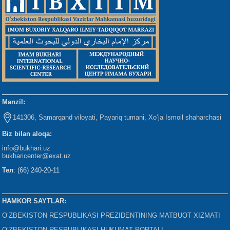
Manzil:
141306, Samarqand viloyati, Payariq tumani, Xo‘ja Ismoil shaharchasi
Biz bilan aloqa:
info@bukhari.uz
bukharicenter
@exat.uz
Тел
: (66) 240-20-11
HAMKOR SAYTLAR:
O‘ZBEKISTON RESPUBLIKASI PREZIDENTINING MATBUOT XIZMATI
O‘ZBEKISTON RESPUBLIKASI HUKUMAT PORTALI