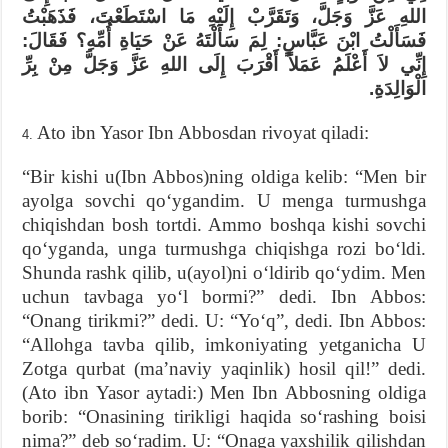
اللهِ عَزَّ وَجَلَّ، وَتَقَرَّبْ إِلَيْهِ مَا اسْتَطَعْتَ، فَذَهَبْتُ
فَسَأَلْتُ ابْنَ عَبَّاسٍ: لِمَ سَأَلْتَهُ عَنْ حَيَاةِ أُمِّهِ؟ فَقَالَ:
إِنِّي لاَ أَعْلَمُ عَمَلاً أَقْرَبَ إِلَى اللهِ عَزَّ وَجَلَّ مِنْ بِرِّ
الْوَالِدَةِ.
Ato ibn Yasor Ibn Abbosdan rivoyat qiladi:
“Bir kishi u(Ibn Abbos)ning oldiga kelib: “Men bir
ayolga sovchi qoʻygandim. U menga turmushga
chiqishdan bosh tortdi. Ammo boshqa kishi sovchi
qoʻyganda, unga turmushga chiqishga rozi boʻldi.
Shunda rashk qilib, u(ayol)ni oʻldirib qoʻydim. Men
uchun tavbaga yoʻl bormi?” dedi. Ibn Abbos:
“Onang tirikmi?” dedi. U: “Yoʻq”, dedi. Ibn Abbos:
“Allohga tavba qilib, imkoniyating yetganicha U
Zotga qurbat (maʼnaviy yaqinlik) hosil qil!” dedi.
(Ato ibn Yasor aytadi:) Men Ibn Abbosning oldiga
borib: “Onasining tirikligi haqida soʻrashing boisi
nima?” deb soʻradim. U: “Onaga yaxshilik qilishdan