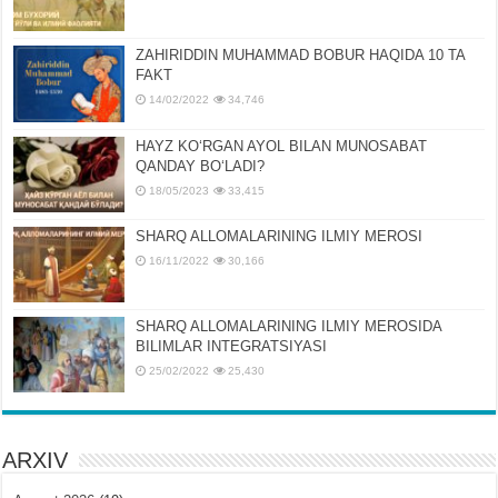
ZAHIRIDDIN MUHAMMAD BOBUR HAQIDA 10 TA
FAKT
14/02/2022
34,746
HAYZ KOʻRGAN AYOL BILAN MUNOSABAT
QANDAY BOʻLADI?
18/05/2023
33,415
SHARQ ALLOMALARINING ILMIY MEROSI
16/11/2022
30,166
SHARQ ALLOMALARINING ILMIY MЕROSIDA
BILIMLAR INTЕGRATSIYASI
25/02/2022
25,430
ARXIV