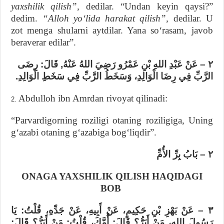
yaxshilik qilish”,
dedilar. “Undan keyin qaysi?”
dedim.
“Alloh yoʻlida harakat qilish”,
dedilar. U
zot menga shularni aytdilar. Yana soʻrasam, javob
beraverar edilar”.
٢ – عَنْ عَبْدِ اللهِ بْنِ عَمْرُو رَضِيَ اللهُ عَنْهُ, قَالَ: رِضَى
الرَّبِّ فِي رِضَا الْوَالِدِ، وَسَخَطُ الرَّبِّ فِي سَخَطِ الْوَالِدِ.
Abdulloh ibn Amrdan rivoyat qilinadi:
“Parvardigorning roziligi otaning roziligiga, Uning
gʻazabi otaning gʻazabiga bogʻliqdir”.
الأُمِّ
بِرِّ
بَابُ
–
٢
ONAGA YAXSHILIK QILISH HAQIDAGI
BOB
٣ – عَنْ بَهْزِ بْنِ حَكِيمٍ، عَنْ أَبِيهِ، عَنْ جَدِّهِ، قُلْتُ: يَا
رَسُولَ اللهِ، مَنْ أَبَرُّ؟ قَالَ: أُمَّكَ، قُلْتُ: مَنْ أَبَرُّ؟ قَالَ: