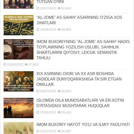
TUTGAN OʻRNI
15/07/2022
52,843
“AL-JOMEʼ AS-SAHIH” ASARINING OʻZIGA XOS
JIHATLARI
29/08/2022
48,983
IMOM BUXORIYNING “AL-JOMEʼ AS-SAHIH” HADIS
TOʻPLAMINING YOZILISH USLUBI, SAHIHLIK
SHARTLARINI QIYOSIY, LЕKSIK SЕMANTIK
TAHLILI
03/02/2022
47,922
XIX ASRNING OXIRI VA XX ASR BOSHIDA
JADIDLAR DUNYOQARASHIGA TAʼSIR ETGAN
OMILLAR
29/07/2022
40,842
ISLOMDA OILA MUNOSABATLARI VA ER-XOTIN
OʻRTASIDAGI MUSHTARAK HUQUQLAR
17/05/2022
39,432
IMOM BUXORIY HAYOT YOʻLI VA ILMIY FAOLIYATI
15/11/2022
36,387