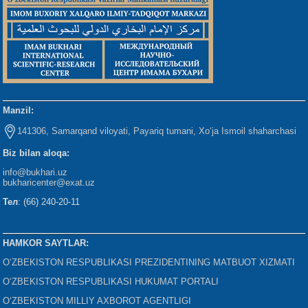
Manzil:
141306, Samarqand viloyati, Payariq tumani, Xo‘ja Ismoil shaharchasi
Biz bilan aloqa:
info@bukhari.uz
bukharicenter
@exat.uz
Тел
: (66) 240-20-11
HAMKOR SAYTLAR:
O‘ZBEKISTON RESPUBLIKASI PREZIDENTINING MATBUOT XIZMATI
O‘ZBEKISTON RESPUBLIKASI HUKUMAT PORTALI
O‘ZBEKISTON MILLIY AXBOROT AGENTLIGI